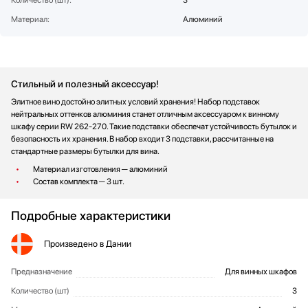
Количество (шт):
3
Стаканомоечные машины
Материал:
Алюминий
Стиральные машины
Сушильные машины
Телевизоры
Тостеры
Стильный и полезный аксессуар!
Увлажнители воздуха
Элитное вино достойно элитных условий хранения! Набор подставок
нейтральных оттенков алюминия станет отличным аксессуаром к винному
Утюги
шкафу серии RW 262-270. Такие подставки обеспечат устойчивость бутылок и
Фены
безопасность их хранения. В набор входит 3 подставки, рассчитанные на
Холодильники
стандартные размеры бутылки для вина.
Холодильное оборудование
Материал изготовления ─ алюминий
Состав комплекта ─ 3 шт.
Хьюмидоры
Чайники
Подробные характеристики
Произведено
в Дании
Предназначение
Для винных шкафов
Общие характеристики
Количество (шт)
3