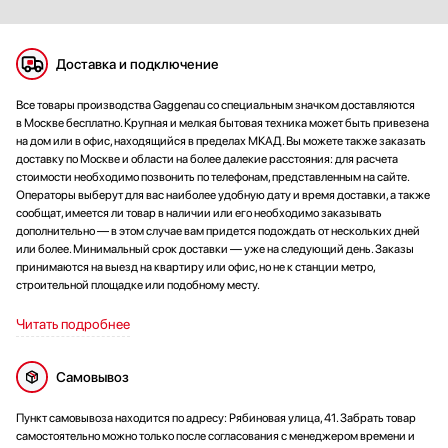
Доставка и подключение
Все товары производства Gaggenau со специальным значком доставляются
в Москве бесплатно. Крупная и мелкая бытовая техника может быть привезена
на дом или в офис, находящийся в пределах МКАД. Вы можете также заказать
доставку по Москве и области на более далекие расстояния: для расчета
стоимости необходимо позвонить по телефонам, представленным на сайте.
Операторы выберут для вас наиболее удобную дату и время доставки, а также
сообщат, имеется ли товар в наличии или его необходимо заказывать
дополнительно — в этом случае вам придется подождать от нескольких дней
или более. Минимальный срок доставки — уже на следующий день. Заказы
принимаются на выезд на квартиру или офис, но не к станции метро,
строительной площадке или подобному месту.
Читать подробнее
Самовывоз
Пункт самовывоза находится по адресу: Рябиновая улица, 41. Забрать товар
самостоятельно можно только после согласования с менеджером времени и