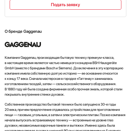
Подать заявку
О бренде Gaggenau
Компания Gaggenau, производящая бытовую технику премиум-класса,
в настоящее время является частью немецкого концерна BSH Hausgeräte
GmbH (вместе с брендами Bosch и Siemens). До включения в эту корпорацию
компания имела собственную долгую историю — ее основание относится
к концу 17 века. Сначала мастерская в городке «Гаггенау» занималась
изготовлением гвоздей, затем — сельскохозяйственного оборудования.
В 1880 году ей была создана фирменная особо прочная эмаль, которой стали
покрывать внутренние стенки духовок.
Собственное производство бытовой техники было запущено в 30-е годы
20 века, причем предпочтение отдавалось устройствам для приготовления
пищи — газовым, угольным, а затем и электрическим плитам. Позже компания
начала выпускать встраиваемую технику — встроенные на уровне глаз
духовки, независимые варочные панели и вытяжки. Именно здесь была
изготовлена первая духовка шириной 90 см с приготовлением на 4 уровнях.