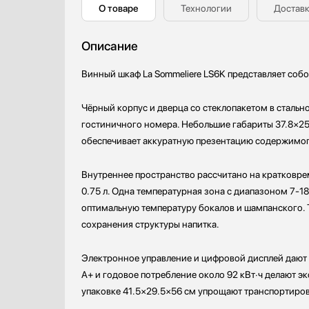
О товаре
Технологии
Доставк
Профессиональные ледогенераторы
Teka
Профессиональные посудомоечные машины
V-ZUG
Описание
Пылесосы
VARD
Системы кипячения воды AquaHot
Vestfrost
Винный шкаф La Sommeliere LS6K представляет собо
Смесители
Соковыжималки
Чёрный корпус и дверца со стеклопакетом в стальн
Стаканомоечные машины
гостиничного номера. Небольшие габариты 37.8×25
Стиральные машины
обеспечивает аккуратную презентацию содержимо
Сушильные машины
Телевизоры
Внутреннее пространство рассчитано на кратковре
Тостеры
0.75 л. Одна температурная зона с диапазоном 7-1
Увлажнители воздуха
оптимальную температуру бокалов и шампанского.
Утюги
сохранения структуры напитка.
Фены
Холодильники
Электронное управление и цифровой дисплей дают 
A+ и годовое потребление около 92 кВт·ч делают э
Холодильное оборудование
упаковке 41.5×29.5×56 см упрощают транспортиро
Хьюмидоры
Чайники