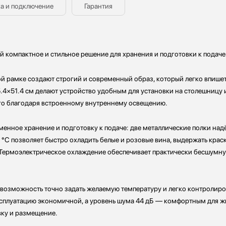
а и подключение
Гарантия
й компактное и стильное решение для хранения и подготовки к подаче
ой рамке создают строгий и современный образ, который легко впишет
.4×51.4 см делают устройство удобным для установки на столешницу 
го благодаря встроенному внутреннему освещению.
менное хранение и подготовку к подаче: две металлические полки на
8 °C позволяет быстро охладить белые и розовые вина, выдержать крас
 Термоэлектрическое охлаждение обеспечивает практически бесшумну
возможность точно задать желаемую температуру и легко контролиро
ксплуатацию экономичной, а уровень шума 44 дБ — комфортным для жил
вку и размещение.