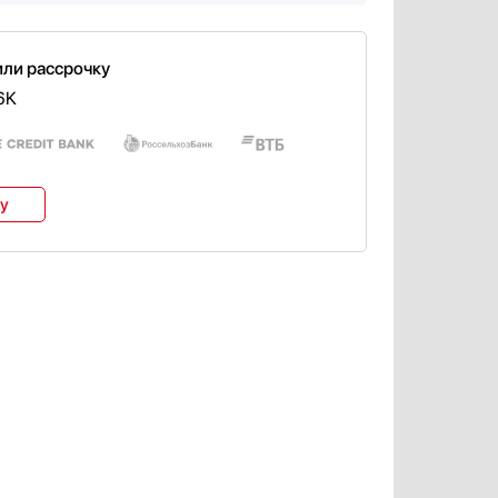
или рассрочку
6K
ку