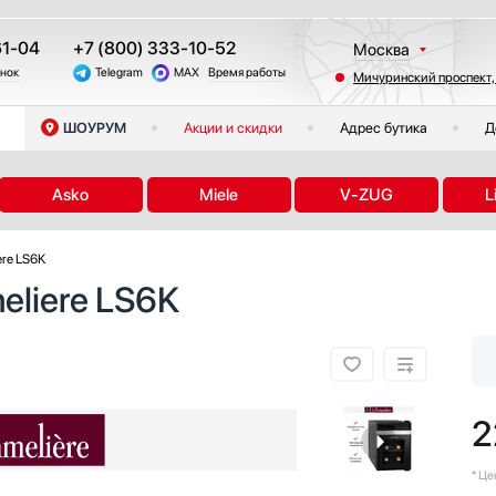
61-04
+7 (800) 333-10-52
Москва
онок
Telegram
MAX
Время работы
Мичуринский проспект,
Санкт-Петербург
Казань
ШОУРУМ
Акции и скидки
Адрес бутика
Д
Краснодар
Екатеринбург
Asko
Miele
V-ZUG
L
Тюмень
Новосибирск
ere LS6K
Челябинск
liere LS6K
Другие регионы
2
* Ц