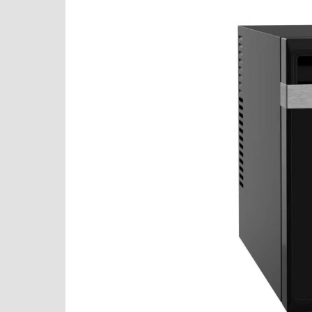
Варочные панели
Cold Vine
Варочные центры
De Dietrich
Вафельницы
Dometic
Вентиляторы
Dunavox
Весы
Electrolux
Витрины
Elica
Водонагреватели
EuroCave
Вспениватели молока
Festivo
Вытяжки
Fhiaba
Гладильные системы
Franke
Дровяные печи
Fulgor Milano
Духовые шкафы
Gaggenau
Измельчители пищевых отходов
Gorenje
Ионизаторы воды
Graude
Комби-панели, фритюрницы и грили
Haier
Конвекционные печи
Hyundai
Кондиционеры
Indel B
Кофемашины
IP