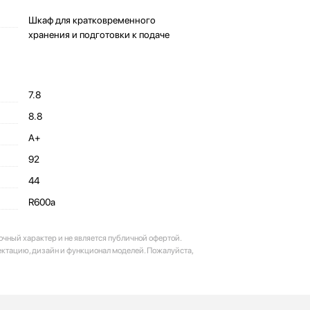
Шкаф для кратковременного
хранения и подготовки к подаче
7.8
8.8
A+
92
44
R600a
очный характер и не является публичной офертой.
ектацию, дизайн и функционал моделей. Пожалуйста,