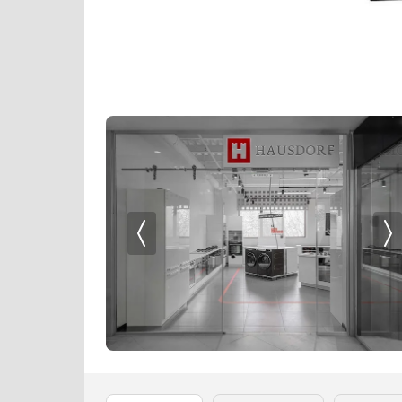
Кофемолки
Kaiser
Кухонные комбайны
Korting
Массажеры и спорт. инвентарь
KRONA
Микроволновые печи
Kuppersberg
Миксеры
Kuppersbusch
Мойки
Liebherr
Мультиварки
Lofra
Мясорубки
Maunfeld
Наушники
MC Wine
Обогреватели
Meyvel
Очистители воздуха
Miele
Пароварки
Neff
Паровые шкафы для одежды
Pando
Парогенераторы
Restart
Подогреватели
Siemens
Посуда
Signature Kitchen Suite
Посудомоечные машины
Smeg
Проф. аксессуары
SUB-ZERO