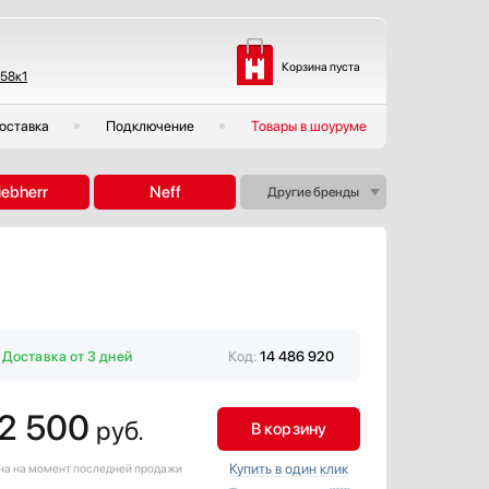
Корзина пуста
 58к1
оставка
Подключение
Товары в шоуруме
iebherr
Neff
Другие бренды
Доставка от 3 дней
Код:
14 486 920
2 500
руб.
В корзину
Купить в один клик
ена на момент последней продажи