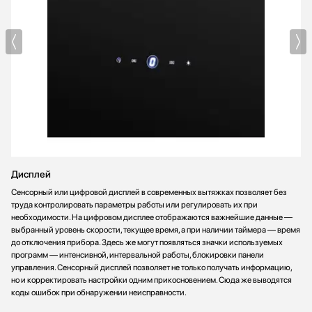
Дисплей
Сенсорный или цифровой дисплей в современных вытяжках позволяет без
труда контролировать параметры работы или регулировать их при
необходимости. На цифровом дисплее отображаются важнейшие данные —
выбранный уровень скорости, текущее время, а при наличии таймера — время
до отключения прибора. Здесь же могут появляться значки используемых
программ — интенсивной, интервальной работы, блокировки панели
управления. Сенсорный дисплей позволяет не только получать информацию,
но и корректировать настройки одним прикосновением. Сюда же выводятся
коды ошибок при обнаружении неисправности.