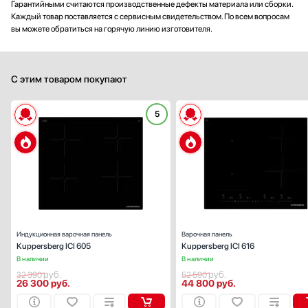
Гарантийными считаются производственные дефекты материала или сборки.
Каждый товар поставляется с сервисным свидетельством. По всем вопросам
вы можете обратиться на горячую линию изготовителя.
С этим товаром покупают
5
Габариты (ВхШхГ), см:
5.6x59x
Цвет :
черн
Панель конфорок:
стеклокерами
Общее количество конфорок:
Индукционная варочная панель
Варочная панель
Kuppersberg ICI 605
Kuppersberg ICI 616
В наличии
В наличии
руб.
руб.
32 390
52 590
26 300
руб.
44 800
руб.