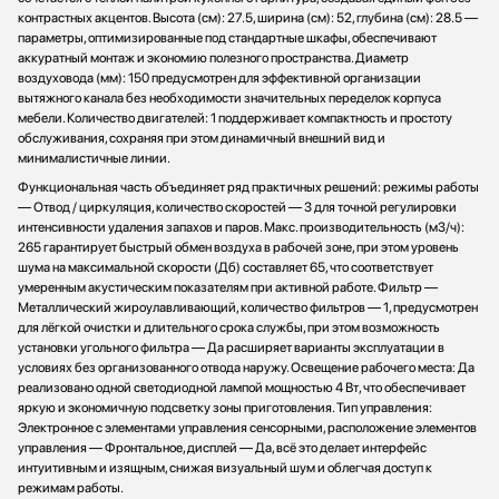
контрастных акцентов. Высота (см): 27.5, ширина (см): 52, глубина (см): 28.5 —
параметры, оптимизированные под стандартные шкафы, обеспечивают
аккуратный монтаж и экономию полезного пространства. Диаметр
воздуховода (мм): 150 предусмотрен для эффективной организации
вытяжного канала без необходимости значительных переделок корпуса
мебели. Количество двигателей: 1 поддерживает компактность и простоту
обслуживания, сохраняя при этом динамичный внешний вид и
минималистичные линии.
Функциональная часть объединяет ряд практичных решений: режимы работы
— Отвод / циркуляция, количество скоростей — 3 для точной регулировки
интенсивности удаления запахов и паров. Макс. производительность (м3/ч):
265 гарантирует быстрый обмен воздуха в рабочей зоне, при этом уровень
шума на максимальной скорости (Дб) составляет 65, что соответствует
умеренным акустическим показателям при активной работе. Фильтр —
Металлический жироулавливающий, количество фильтров — 1, предусмотрен
для лёгкой очистки и длительного срока службы, при этом возможность
установки угольного фильтра — Да расширяет варианты эксплуатации в
условиях без организованного отвода наружу. Освещение рабочего места: Да
реализовано одной светодиодной лампой мощностью 4 Вт, что обеспечивает
яркую и экономичную подсветку зоны приготовления. Тип управления:
Электронное с элементами управления сенсорными, расположение элементов
управления — Фронтальное, дисплей — Да, всё это делает интерфейс
интуитивным и изящным, снижая визуальный шум и облегчая доступ к
режимам работы.