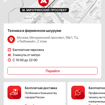
Техника в фирменном шоуруме
Москва, Мичуринский проспект, 58к1, ТЦ
«Любимый», 2 этаж
Бесплатная парковка
3 минуты от метро
С 10:00 до 22:00
Перейти
Бесплатная доставка
Бесплатно
По Москве и большинству
Профессиона
городов России
технику на г
коммуникац