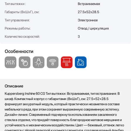
Тип вытяжки :
Встраиваемая
Стаканомоечные машины
Габариты (ВхШхГ), см:
27.5x52x28.5
Стиральные машины
Сушильные машины
Тип управления:
Электронное
Телевизоры
Режимы работы:
Отвод / циркуляция
Тостеры
Количество скоростей:
3
Увлажнители воздуха
Утюги
Особенности
Фены
Холодильники
Холодильное оборудование
Хьюмидоры
Чайники
Описание
Kuppersberg Inshine 60 CG Тип вытяжки: Встраиваемая, тип встраивания: В
шкаф. Компактный корпус с габаритами (ВхШхГ), см: 27.5×52×28.5
формирует аккуратный модуль, который практически незаметен в составе
мебельного ряда, при этом сохраняет выраженную современную эстетику.
Дизайн-линия: Современный подчеркнута использованием закаленного
стекла в отделке, что придаёт поверхность благородное матовое мерцание и
устойчивость к механическим воздействиям. Цвет — бежевый, оттенок легко
сочетается с тёплой палитрой кухонного гарнитура, создавая единый фон без