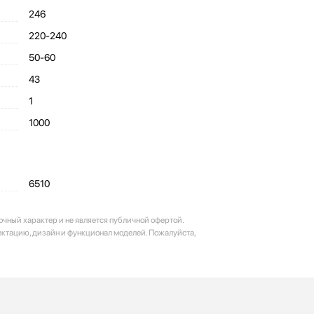
246
220-240
50-60
43
1
1000
6510
очный характер и не является публичной офертой.
ектацию, дизайн и функционал моделей. Пожалуйста,