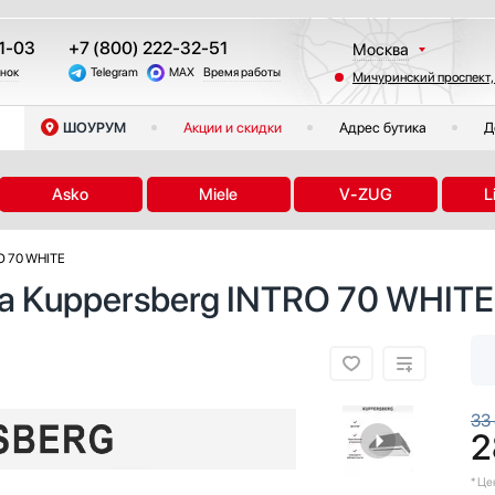
1-03
+7 (800) 222-32-51
Москва
онок
Telegram
MAX
Время работы
Мичуринский проспект,
Санкт-Петербург
Казань
ШОУРУМ
Акции и скидки
Адрес бутика
Д
Краснодар
Екатеринбург
Asko
Miele
V-ZUG
L
Тюмень
Новосибирск
O 70 WHITE
Челябинск
а Kuppersberg INTRO 70 WHITE
Другие регионы
33
2
* Ц