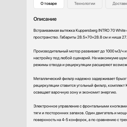
О товаре
Технологии
Доставк
Профессиональные ледогенераторы
Профессиональные посудомоечные машины
Описание
Пылесосы
Системы кипячения воды AquaHot
Встраиваемая вытяжка Kuppersberg INTRO 70 White 
Смесители
пространство. Габариты 28.5×70×28.8 см и ниша 2
Соковыжималки
Стаканомоечные машины
Производительный мотор развивает до 1000 м3/ч и 
Стиральные машины
настройку под любой сценарий. На максимуме шум 
Сушильные машины
режимы отвода и рециркуляции расширяют возмож
Телевизоры
Тостеры
Металлический фильтр надежно задерживает брызги
Увлажнители воздуха
рециркуляции ставится угольный фильтр, комплект 
Утюги
освещает варочную зону и экономит энергию.
Фены
Холодильники
Электронное управление с фронтальными кнопками 
тяги и посторонних запахов. Один двигатель и мощ
Холодильное оборудование
поверхность на 4-5 конфорок, а по сравнению с тр
Хьюмидоры
Чайники