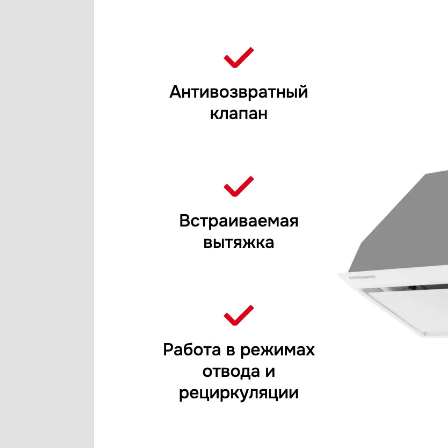
Варочные панели
Electrolux
Варочные центры
Elica
Вафельницы
Faber
Вентиляторы
Falmec
Весы
Franke
Винные шкафы
Fulgor Milano
Витрины
Gaggenau
Водонагреватели
Gorenje
Вспениватели молока
Graude
Гладильные системы
Haier
Дровяные печи
Hyundai
Духовые шкафы
Ilve
Измельчители пищевых отходов
Jacky`s
Ионизаторы воды
Kaiser
Комби-панели, фритюрницы и грили
Korting
Конвекционные печи
KRONA
Кондиционеры
Kuppersbusch
Кофемашины
La Cornue