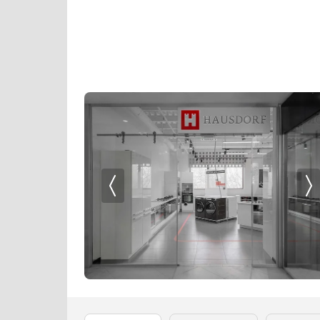
Кофемолки
Lofra
Кухонные комбайны
Maunfeld
Массажеры и спорт. инвентарь
Midea
Микроволновые печи
Miele
Миксеры
Neff
Мойки
Pando
Мультиварки
Restart
Мясорубки
Schaub Lorenz
Наушники
Siemens
Обогреватели
Smeg
Очистители воздуха
Teka
Пароварки
V-ZUG
Паровые шкафы для одежды
VARD
Парогенераторы
Viking
Подогреватели
Wolf
Посуда
Zigmund Shtain
Посудомоечные машины
Проф. аксессуары