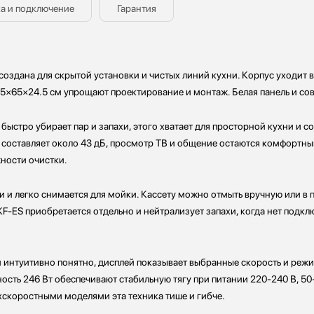
а и подключение
Гарантия
создана для скрытой установки и чистых линий кухни. Корпус уходит в
7.5×65×24.5 см упрощают проектирование и монтаж. Белая панель и с
быстро убирает пар и запахи, этого хватает для просторной кухни и 
составляет около 43 дБ, просмотр ТВ и общение остаются комфортны
ности очистки.
 и легко снимается для мойки. Кассету можно отмыть вручную или в
KF-ES приобретается отдельно и нейтрализует запахи, когда нет подк
интуитивно понятно, дисплей показывает выбранные скорость и реж
ность 246 Вт обеспечивают стабильную тягу при питании 220-240 В, 5
ехскоростными моделями эта техника тише и гибче.