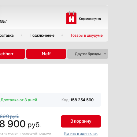
Корзина пуста
 58к1
оставка
Подключение
Товары в шоуруме
iebherr
Neff
Другие бренды
Доставка от 3 дней
Код:
158 254 560
 890 руб.
8 900
В корзину
руб.
Купить в один клик
ена на момент последней продажи