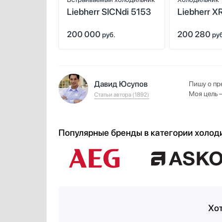
Liebherr SICNdi 5153
Liebherr X
(SFNd 522
200 000
200 280
5220)
руб.
ру
Давид Юсупов
Пишу о пр
Моя цель 
Статьи автора (1892)
Популярные бренды в категории холод
Хот