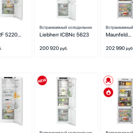
Встраиваемый холодильник
Встраиваемый
RF 5220
Liebherr ICBNc 5623
Maunfeld
7 + SRd
MBF193NF
200 920
202 990
Inverter
б.
руб.
руб
Встраиваемый холодильник
Встраиваемый