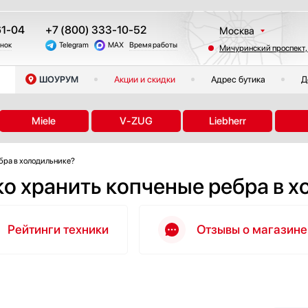
61-04
+7 (800) 333-10-52
Москва
онок
Telegram
MAX
Время работы
Мичуринский проспект,
Санкт-Петербург
Казань
ШОУРУМ
Акции и скидки
Адрес бутика
Д
Краснодар
Екатеринбург
Miele
V-ZUG
Liebherr
Тюмень
Новосибирск
ебра в холодильнике?
Челябинск
ко хранить копченые ребра в 
Другие регионы
Рейтинги техники
Отзывы о магазине