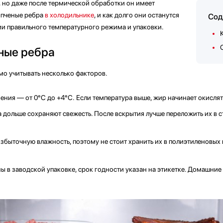
 но даже после термической обработки он имеет
опченые ребра
в холодильнике
, и как долго они останутся
Сод
и правильного температурного режима и упаковки.
ные ребра
мо учитывать несколько факторов.
ия — от 0°C до +4°C. Если температура выше, жир начинает окислятьс
а дольше сохраняют свежесть. После вскрытия лучше переложить их в 
збыточную влажность, поэтому не стоит хранить их в полиэтиленовых
ы в заводской упаковке, срок годности указан на этикетке. Домашни