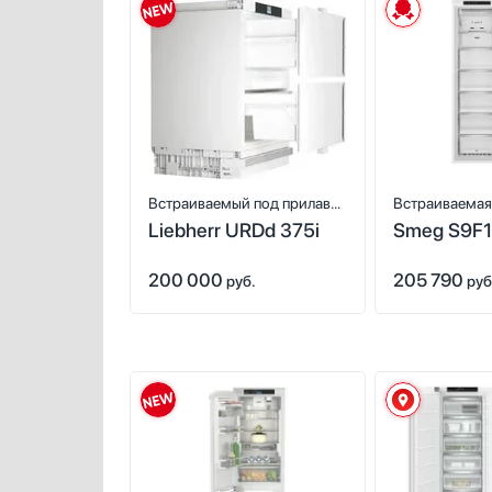
Встраиваемый под прилавок
Встраиваемая
Liebherr URDd 375i
Smeg S9F
холодильник
камера
200 000
205 790
руб.
руб