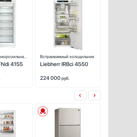
 морозильная
Встраиваемый холодильник
Встраиваемый
FNdi 4155
Liebherr IRBci 4550
Miele K 774
224 000
227 150
.
руб.
руб.