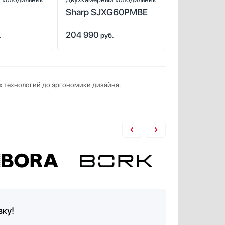
Sharp SJXG60PMBE
Sharp SJ-
W1GR
204 990
204 990
.
руб.
руб
х технологий до эргономики дизайна.
вку!