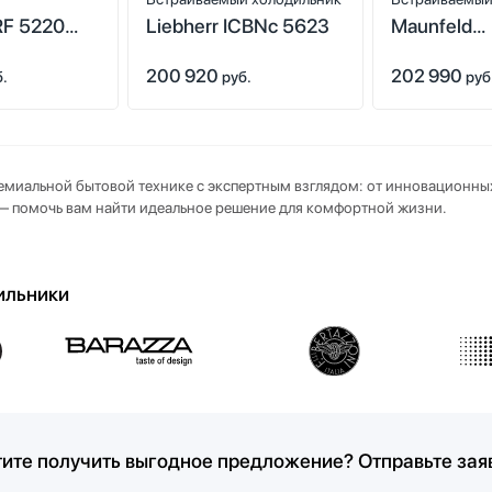
RF 5220
Liebherr ICBNc 5623
Maunfeld
7 + SRd
MBF193NF
200 920
202 990
Inverter
б.
руб.
руб
емиальной бытовой технике с экспертным взглядом: от инновационны
— помочь вам найти идеальное решение для комфортной жизни.
ильники
ите получить выгодное предложение? Отправьте зая