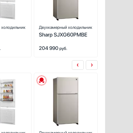
 холодильник
Двухкамерный холодильник
Двухкамерный
Sharp SJXG60PMBE
Sharp SJ-
W1GR
204 990
204 990
.
руб.
руб
 холодильник
Двухкамерный холодильник
Двухкамерный