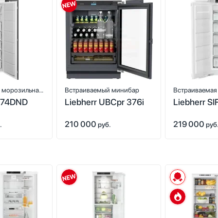
 морозильная
Встраиваемый минибар
Встраиваемая
174DND
Liebherr UBCpr 376i
Liebherr SI
камера
210 000
219 000
.
руб.
руб