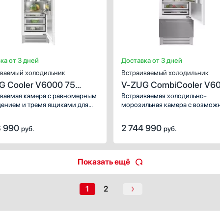
Ширина (см):
73.7
Количество камер:
1
Зона свежести:
Да
Высота (см):
205
Дверной упор:
слева
ка от 3 дней
Доставка от 3 дней
ваемый холодильник
Встраиваемый холодильник
G Cooler V6000 75
V-ZUG CombiCooler V6
eme CO6T-51116 R
Supreme CCO6T-51133 
ваемая камера с равномерным
Встраиваемая холодильно-
ением и тремя ящиками для
морозильная камера с возмож
льного хранения свежих
изменить функционал нижнего
 и фруктов. На сенсорном
отделения с замораживания
3 990
2 744 990
руб.
руб.
е можно регулировать
на охлаждение. Расположенны
атуру и активировать
внутри полки можно регулиров
ительные функции.
по высоте, не доставая наружу.
Показать ещё
1
2