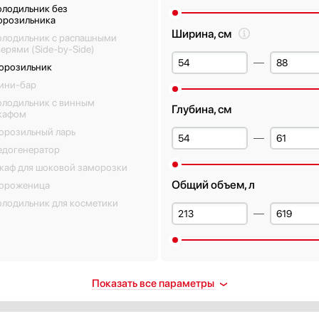
олодильник без
орозильника
Ширина, см
олодильник с распашными
ерями (Side-by-Side)
орозильник
ини-бар
олодильник с винным
Глубина, см
кафом
орозильный ларь
едогенератор
каф для шоковой заморозки
Общий объем, л
ороженица
олодильник для косметики
ораживание
Количество полок в холоди
Показать все параметры
дильной камеры
камере
втоматическое