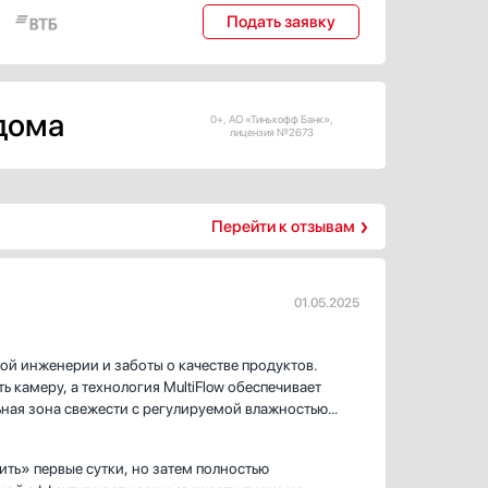
Подать заявку
 дома
0+, АО «Тинькофф Банк»,
лицензия №2673
Перейти к отзывам
01.05.2025
й инженерии и заботы о качестве продуктов.
 камеру, а технология MultiFlow обеспечивает
ьная зона свежести с регулируемой влажностью
ость в 260 литров позволяет легко разместить
Б, что делает его практически незаметным. Дверца
ить» первые сутки, но затем полностью
гармонично вписывается в любой интерьер.