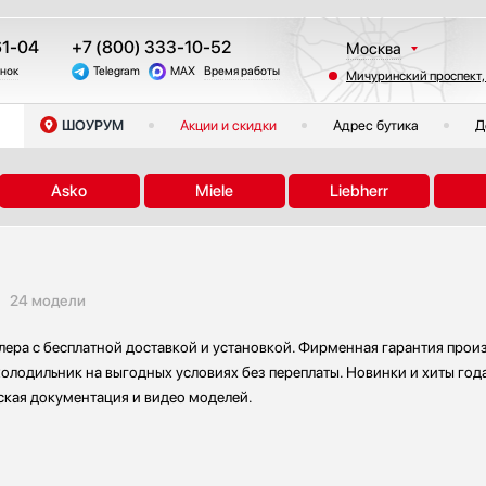
61-04
+7 (800) 333-10-52
Москва
онок
Telegram
MAX
Время работы
Мичуринский проспект,
Санкт-Петербург
Казань
ШОУРУМ
Акции и скидки
Адрес бутика
Д
Краснодар
Екатеринбург
Asko
Miele
Liebherr
Тюмень
Новосибирск
Челябинск
Другие регионы
24 модели
ера с бесплатной доставкой и установкой. Фирменная гарантия произ
холодильник на выгодных условиях без переплаты. Новинки и хиты года
ская документация и видео моделей.