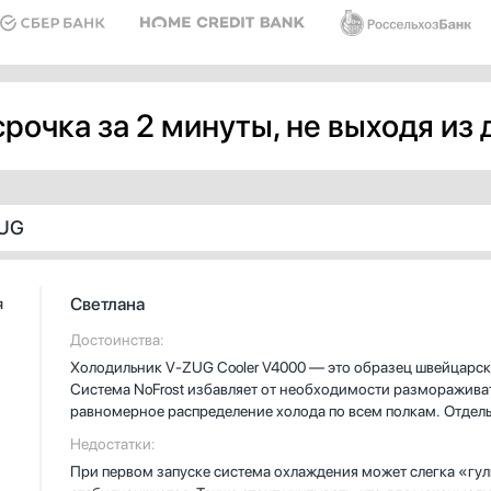
рочка за 2 минуты, не выходя из
ZUG
Светлана
я
Достоинства:
Холодильник V-ZUG Cooler V4000 — это образец швейцарско
Система NoFrost избавляет от необходимости размораживать
равномерное распределение холода по всем полкам. Отдел
идеально сохраняет овощи и зелень до трёх недель. Вместим
Недостатки:
запасы даже для большой семьи. Уровень шума — всего 34 д
При первом запуске система охлаждения может слегка «гул
с жемчужным зеркальным покрытием выглядит элегантно и 