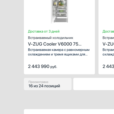
Доставка от 3 дней
Достав
Встраиваемый холодильник
Встраи
V-ZUG Cooler V6000 75
V-ZU
Supreme CO6T-51116 L
Supr
Встраиваемая камера с равномерным
Встраи
охлаждением и тремя ящиками для
охлажд
специального хранения свежих
специа
овощей и фруктов. Благодаря
овощей
2 443 990
2 44
руб.
функции суперохлаждения вы
диспле
сможете идеально подготовить
темпер
камеру к любым продуктам.
дополн
Просмотрено
16
из
24 позиций