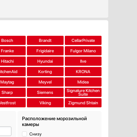
Bosch
Brandt
CellarPrivate
Franke
Frigidaire
Fulgor Milano
Hitachi
Hyundai
Ilve
itchenAid
Korting
KRONA
Maytag
Meyvel
Midea
Signature Kitchen
Sharp
Siemens
Suite
Vestfrost
Viking
Zigmund Shtain
Расположение морозильной
камеры
Снизу