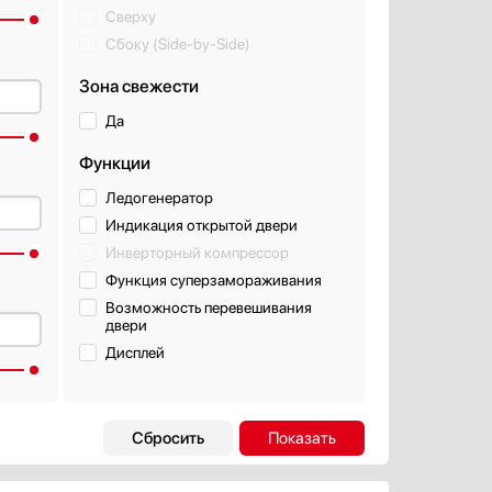
Сверху
Сбоку (Side-by-Side)
Зона свежести
Да
Функции
Ледогенератор
Индикация открытой двери
Инверторный компрессор
Функция суперзамораживания
Возможность перевешивания
двери
Дисплей
льной
Система управления
Механическая