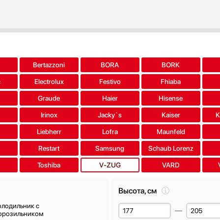
a
Bertazzoni
BORA
BORK
c
Electrolux
Festivo
Fhiaba
Graude
Haier
Hisense
Irinox
Jacky`s
Kaiser
K
Liebherr
Lofra
Maunfeld
Restart
Samsung
Schaub Lorenz
Toshiba
V-ZUG
VARD
Высота, см
олодильник с
орозильником