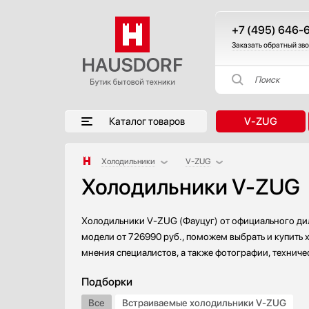
+7 (495) 646-
Заказать обратный зв
Поиск
Каталог товаров
V-ZUG
Холодильники
V-ZUG
Холодильники V-ZUG
Аксессуары
AEG
Аксессуары и принадлежности
Asko
Акустические системы
Barazza
Холодильники V-ZUG (Фауцуг) от официального дил
Аромастанции
Bertazzoni
модели от 726990 руб., поможем выбрать и купить 
мнения специалистов, а также фотографии, техниче
Барбекю
BORA
Беспроводные акустические системы
BORK
Подборки
Блендеры
Bosch
Все
Встраиваемые холодильники V-ZUG
Вакуумные упаковщики
Brandt