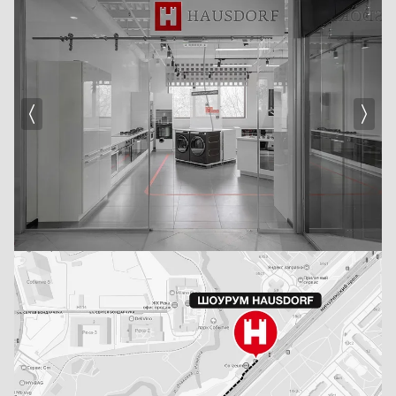
Для лучшей сохранности продуктов применяется целый ряд инновационных
технологий:
• настройка климата Climate Keeper™ с 3 и 4 электронными датчиками
температуры и точностью настройки до одного градуса;
• встроенный диспенсер для воды и льда Light Touch с подсветкой и водяным
фильтром Smart Water™;
• распределительная система воздушного потока по всем полкам равномерно;
• система интеллектуального размораживания FrostGuard™;
• выдвигающиеся полки с бортиком для защиты от проливания;
• зона свежести и ящик для фруктов и овощей с регулируемой влажностью;
• система из 3 трехъярусных выдвижных ящиков Pan Stack;
• инверторный компрессор, малошумный и энергосберегающий.
Температура в морозильном отделении может опускаться до −30°C, что
гарантирует долговременное хранение продуктов.
Для того чтобы купить холодильник от Ио Мабе по лучшей цене с бесплатной
доставкой и установкой в Москве, посетите наш сайт или обратитесь
за консультацией к специалистам магазина.