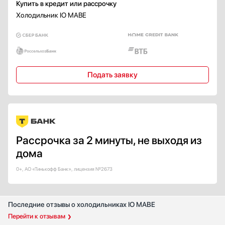
Купить в кредит или рассрочку
Ручное
Холодильник IO MABE
Система с уменьшенным образованием инея (SmartFrost)
Предотвращение примерзания продуктов и образования наледи
(StopFrost)
Система замораживания без инея (Frost Free)
Система с уменьшенным образованием инея (Low Frost)
Подать заявку
Полная система замораживания без образования инея (Total No
Frost)
Улучшенная система замораживания без образования инея (No Frost
Plus)
Объем морозильной камеры, л
Рассрочка за 2 минуты, не выходя из
дома
0+, АО «Тинькофф Банк», лицензия №2673
Срок гарантии, мес
любой
Количество полок в холодильной камере
Последние отзывы о холодильниках IO MABE
Перейти к отзывам