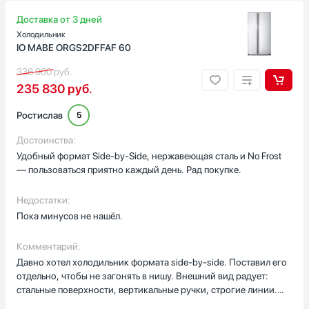
Доставка от 3 дней
Количество полок на двери
Холодильник
IO MABE ORGS2DFFAF 60
336 900
руб.
235 830
руб.
Количество ящиков в морозильной камере
Ростислав
5
Достоинства:
Удобный формат Side-by-Side, нержавеющая сталь и No Frost
Цвет корпуса
— пользоваться приятно каждый день. Рад покупке.
Под фасад
Нержавеющая сталь
Недостатки:
Пока минусов не нашёл.
Белый
Серебро
Комментарий:
Черный
Давно хотел холодильник формата side-by-side. Поставил его
отдельно, чтобы не загонять в нишу. Внешний вид радует:
Коричневый
стальные поверхности, вертикальные ручки, строгие линии.
Бежевый
Открыл — внутри светло, стеклянные полки держат вес без