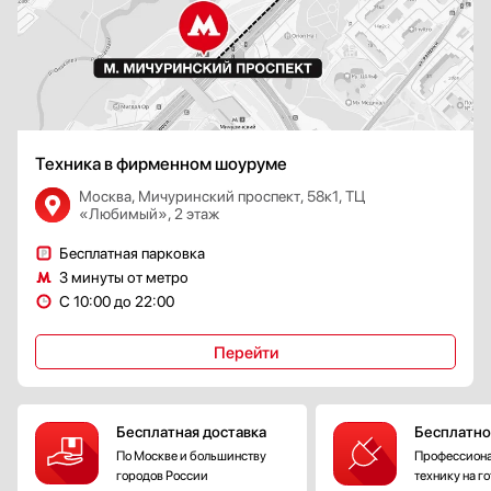
Техника в фирменном шоуруме
Москва, Мичуринский проспект, 58к1, ТЦ
«Любимый», 2 этаж
Бесплатная парковка
3 минуты от метро
С 10:00 до 22:00
Перейти
Бесплатная доставка
Бесплатно
По Москве и большинству
Профессиона
городов России
технику на г