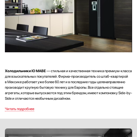
Холодильники IO MABE
— стильная и качественная техника премиум-класса
для взыскательных покупателей. Фирма-производитель со штаб-квартирой
в Мексике работает уже более 60 лет и в последние годы целенаправленно
производит крупную бытовую технику для Европы. Все отдельно стоящие
агрегаты, которые выпускаются под этим брендом, имеют компоновку Side-by-
Side и отличаются необычным дизайном.
На официальном сайте интернет-магазина «Хаусдорф» представлен
широкий выбор моделей от Ио Мабе, включая холодильники со стеклянными
фасадами красного, шоколадного и бежевого цветов, а также с фасадами
из зеркального стекла с латунной, бронзовой, серебряной фурнитурой. Высота
их составляет от 170 до 190 см, а объем — от 600 до 800 литров. Модели
конфигурации Counter-depth имеют в глубину всего 67 см.