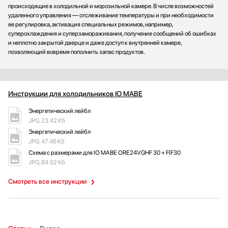
происходящие в холодильной и морозильной камере. В числе возможностей
удаленного управления — отслеживание температуры и при необходимости
ее регулировка, активация специальных режимов, например,
суперохлаждения и суперзамораживания, получение сообщений об ошибках
и неплотно закрытой дверце и даже доступ к внутренней камере,
позволяющий вовремя пополнить запас продуктов.
Инструкции для холодильников IO MABE
Энергетический лейбл
JPG, 23.42 Кб
Энергетический лейбл
JPG, 47.46 Кб
Схема с размерами для IO MABE ORE24VGHF 30 + FIF30
JPG, 84.52 Кб
Смотреть все инструкции