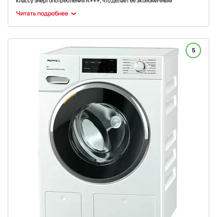
классу энергопотребления A+++, что делает ее экономичным
вариантом. Программа очистки барабана позволят сэкономить время
Читать подробнее
и силы на обслуживание прибора. При необходимости пользователь
может изменить текущие настройки и сохранить их в память устройства
для быстрого к ним доступа. Благодаря таймеру можно
запрограммировать время начала цикла на наиболее удобное.
5
Например, это может быть ночной период, когда тарифы
на электроэнергию ниже, чем днем. Тихая работа не создает
дискомфорт при эксплуатации. Максимальный уровень шума при
стирке в стиральной машине Аско W4086C. W/3 составляет всего 49 дБ.
Устройство можно установить в колонну с сушильной машиной.