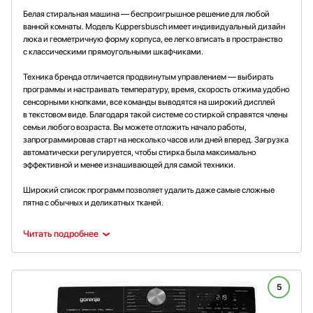
Белая стиральная машина — беспроигрышное решение для любой
ванной комнаты. Модель Kuppersbusch имеет индивидуальный дизайн
люка и геометричную форму корпуса, ее легко вписать в пространство
с классическими прямоугольными шкафчиками.
Техника бренда отличается продвинутым управлением — выбирать
программы и настраивать температуру, время, скорость отжима удобно
сенсорными кнопками, все команды выводятся на широкий дисплей
в текстовом виде. Благодаря такой системе со стиркой справятся члены
семьи любого возраста. Вы можете отложить начало работы,
запрограммировав старт на несколько часов или дней вперед. Загрузка
автоматически регулируется, чтобы стирка была максимально
эффективной и менее изнашивающей для самой техники.
Широкий список программ позволяет удалить даже самые сложные
пятна с обычных и деликатных тканей.
Читать подробнее
5