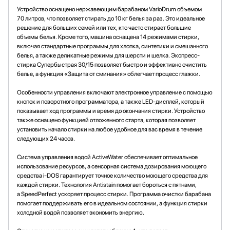
Устройство оснащено нержавеющим барабаном VarioDrum объемом
70 литров, что позволяет стирать до 10 кг белья за раз. Это идеальное
решение для больших семей или тех, кто часто стирает большие
объемы белья. Кроме того, машина оснащена 14 режимами стирки,
включая стандартные программы для хлопка, синтетики и смешанного
белья, а также деликатные режимы для шерсти и шелка. Экспресс-
стирка Супербыстрая 30/15 позволяет быстро и эффективно очистить
белье, а функция «Защита от сминания» облегчает процесс глажки.
Особенности управления включают электронное управление с помощью
кнопок и поворотного программатора, а также LED-дисплей, который
показывает ход программы и время до окончания стирки. Устройство
также оснащено функцией отложенного старта, которая позволяет
установить начало стирки на любое удобное для вас время в течение
следующих 24 часов.
Система управления водой ActiveWater обеспечивает оптимальное
использование ресурсов, а сенсорная система дозирования моющего
средства i-DOS гарантирует точное количество моющего средства для
каждой стирки. Технология Antistain помогает бороться с пятнами,
а SpeedPerfect ускоряет процесс стирки. Программа очистки барабана
помогает поддерживать его в идеальном состоянии, а функция стирки
холодной водой позволяет экономить энергию.