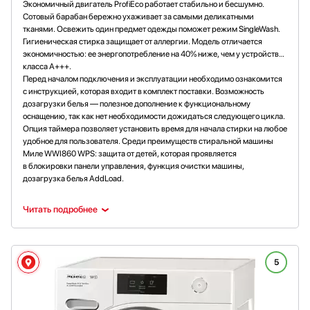
Экономичный двигатель ProfiEco работает стабильно и бесшумно.
Сотовый барабан бережно ухаживает за самыми деликатными
тканями. Освежить один предмет одежды поможет режим SingleWash.
Гигиеническая стирка защищает от аллергии. Модель отличается
экономичностью: ее энергопотребление на 40% ниже, чем у устройств
класса А+++.
Перед началом подключения и эксплуатации необходимо ознакомится
с инструкцией, которая входит в комплект поставки. Возможность
дозагрузки белья — полезное дополнение к функциональному
оснащению, так как нет необходимости дожидаться следующего цикла.
Опция таймера позволяет установить время для начала стирки на любое
удобное для пользователя. Среди преимуществ стиральной машины
Миле WWI860 WPS: защита от детей, которая проявляется
в блокировки панели управления, функция очистки машины,
дозагрузка белья AddLoad.
Читать подробнее
5