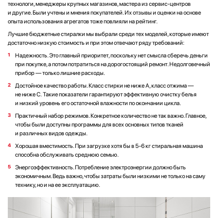
технологи, менеджеры крупных магазинов, мастера из сервис-центров
и другие. Были учтены и мнения покупателей. Их отзывы и оценки на основе
опыта использования агрегатов тоже повлияли на рейтинг.
Лучшие бюджетные стиралки мы выбрали среди тех моделей, которые имеют
достаточно низкую стоимость и при этом отвечают ряду требований:
Надежность. Это главный приоритет, поскольку нет смысла сберечь деньги
при покупке, а потом потратиться на дорогостоящий ремонт. Недолговечный
прибор — только лишние расходы.
Достойное качество работы. Класс стирки не ниже A, класс отжима —
не ниже C. Такие показатели гарантируют эффективную очистку белья
и низкий уровень его остаточной влажности по окончании цикла.
Практичный набор режимов. Конкретное количество не так важно. Главное,
чтобы были доступны программы для всех основных типов тканей
и различных видов одежды.
Хорошая вместимость. При загрузке хотя бы в 5-6 кг стиральная машина
способна обслуживать среднюю семью.
Энергоэффективность. Потребление электроэнергии должно быть
экономичным. Ведь важно, чтобы затраты были низкими не только на саму
технику, но и на ее эксплуатацию.