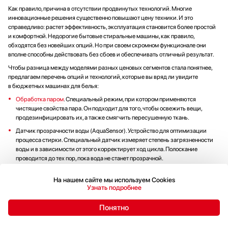
Как правило, причина в отсутствии продвинутых технологий. Многие
инновационные решения существенно повышают цену техники. И это
справедливо: растет эффективность, эксплуатация становится более простой
и комфортной. Недорогие бытовые стиральные машины, как правило,
обходятся без новейших опций. Но при своем скромном функционале они
вполне способны действовать без сбоев и обеспечивать отличный результат.
Чтобы разница между моделями разных ценовых сегментов стала понятнее,
предлагаем перечень опций и технологий, которые вы вряд ли увидите
в бюджетных машинах для белья:
Обработка паром
. Специальный режим, при котором применяются
чистящие свойства пара. Он подходит для того, чтобы освежить вещи,
продезинфицировать их, а также смягчить пересушенную ткань.
Датчик прозрачности воды (AquaSensor). Устройство для оптимизации
процесса стирки. Специальный датчик измеряет степень загрязненности
воды и в зависимости от этого корректирует ход цикла. Полоскание
проводится до тех пор, пока вода не станет прозрачной.
Автодозировка моющих средств. Их количество рассчитывается на основе
На нашем сайте мы используем Cookies
данных о весе и загрязненности белья. Агрегат перед стартом
Узнать подробнее
самостоятельно отмерит оптимальный объем моющих средств и подаст
в барабан.
Понятно
Сушка. Прибор с данной функцией может действовать и как стиральная
машина, и как сушильная. Вещи становятся сухими не из-за интенсивного