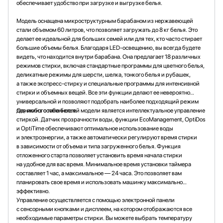
обеспечивает удобство при загрузке и выгрузке белья.
Модель оснащена микроструктурным барабаном из нержавеющей
стали объемом 60 литров, что позволяет загружать до 8 кг белья. Это
делает ее идеальной для больших семей или для тех, кто часто стирает
большие объемы белья. Благодаря LED-освещению, вы всегда будете
видеть, что находится внутри барабана. Она предлагает 18 различных
режимов стирки, включая стандартные программы для цветного белья,
деликатные режимы для шерсти, шелка, тонкого белья и рубашек,
а также экспресс-стирку и специальные программы для интенсивной
стирки и объемных вещей. Все эти функции делают ее невероятно
универсальной и позволяют подобрать наиболее подходящий режим
для любого типа белья.
Одним из особенностей модели является интеллектуальное управление
стиркой. Датчик прозрачности воды, функции EcoManagement, OptiDos
и OptiTime обеспечивают оптимальное использование воды
и электроэнергии, а также автоматически регулируют время стирки
в зависимости от объема и типа загруженного белья. Функция
отложенного старта позволяет установить время начала стирки
на удобное для вас время. Минимальное время установки таймера
составляет 1 час, а максимальное — 24 часа. Это позволяет вам
планировать свое время и использовать машинку максимально
эффективно.
Управление осуществляется с помощью электронной панели
с сенсорными кнопками и дисплеем, на котором отображаются все
необходимые параметры стирки. Вы можете выбрать температуру