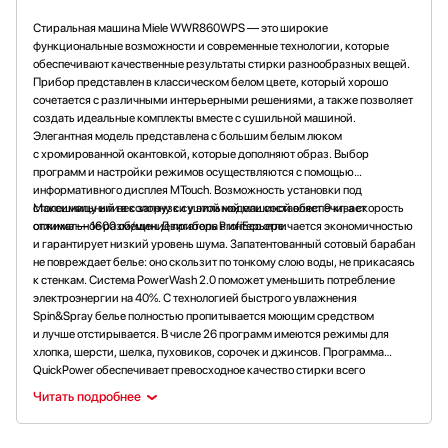
Стиральная машина Miele WWR860WPS — это широкие
функциональные возможности и современные технологии, которые
обеспечивают качественные результаты стирки разнообразных вещей.
Прибор представлен в классическом белом цвете, который хорошо
сочетается с различными интерьерными решениями, а также позволяет
создать идеальные комплекты вместе с сушильной машиной.
Элегантная модель представлена с большим белым люком
с хромированной окантовкой, которые дополняют образ. Выбор
программ и настройки режимов осуществляются с помощью
информативного дисплея MTouch. Возможность установки под
столешницу или в колонну с сушильной машиной обеспечивает
Максимальный вес загрузки у этой модели составляет 9 кг, а скорость
оптимальное размещение прибора в интерьере.
отжима — 1600 об/мин. Двигатель ProfiEco отличается экономичностью
и гарантирует низкий уровень шума. Запатентованный сотовый барабан
не повреждает белье: оно скользит по тонкому слою воды, не прикасаясь
к стенкам. Система PowerWash 2.0 поможет уменьшить потребление
электроэнергии на 40%. С технологией быстрого увлажнения
Spin&Spray белье полностью пропитывается моющим средством
и лучше отстирывается. В числе 26 программ имеются режимы для
хлопка, шерсти, шелка, пуховиков, сорочек и джинсов. Программа
QuickPower обеспечивает превосходное качество стирки всего
за 49 минут. Специальный режим AllergoWash предназначен для
Читать подробнее
защиты от бактерий и аллергенов, режим тихой стирки — для запуска
ночью или во время дневного сна детей, режим SingleWash — для
стирки или освежения одной вещи. Функция AddLoad служит для