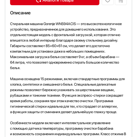
Описание
Стиральная машина Gorenje WNS94ACIS — это высокотехнологичное
устройство, предназначенное для домашнего использования. Это
отдельностоящая модель с фронтальной загрузкой, которая отлично
впишется в любой интерьер благодаря своему стильному дизайну.
Габариты составляют 85×60×61 см, что делает его достаточно
компактным для установки даже в небольших помещениях.
Максимальная загрузка белья составляет 9 кг, а объем барабана —
64 литра, что позволяет одновременно стирать большое количество
белья.
Машина оснащена 15 режимами, включая стандартные программы для
хлопка, синтетики и смешанного белья. Специальные деликатные
режимы позволяют бережно ухаживать за шерстяными вещами,
рубашками и тонкими тканями. Функция экспресс-стирки сокращает
время работы, сохраняя при этом качество очистки. Программа
гигиенической стирки идеальна для тех, кто страдает от аллергии,
а функция защиты от сминания делает дальнейшую глажку проще.
Особенности модели включают интеллектуальное управление
с помощью датчика температуры, программу очистки барабана
и возможность сохранения индивидуальных программ. Класс отжима B