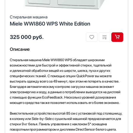
Стиральная машина
Miele WWI860 WPS White Edition
325 000
руб.
Описание
Стиральная машина Miele WWI860 WPS обладает широкими
возможностями для быстрой и эффективной стирки, тщательной
и деликатной обработки вещей из шерсти, шелка, пуха и других
специфических тканей. С помощью опции QuickPower вы можете
выстирать одежду всего за 49 минут, при этом не потерять в качестве.
Благодаря автоматическому контролю загрузки машина экономит
электроэнергию и воду, а данные о потреблении выводятся на дисплей
с помощью функции EcoFeedback. Несколько уровней дозирования
моющего средства также позволяет использовать его более экономно.
Вместительное устройство высотой 85 см с установкой под столешницу,
в колонну или Side-by-Side с сушильной машиной предназначается для
стирки 9 кг белья. Панель управления с наклоном 5° оснащена
поворотным программатором и дисплеем DirectSensor белого цвета.