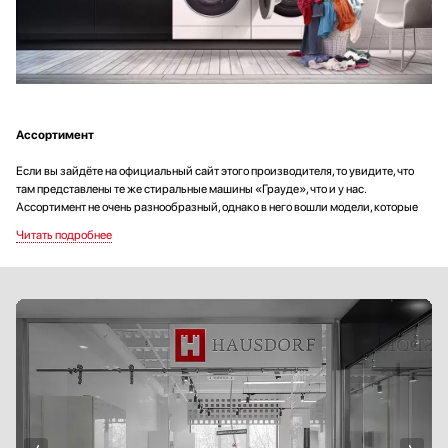
Ассортимент
Если вы зайдёте на официальный сайт этого производителя, то увидите, что
там представлены те же стиральные машины «Грауде», что и у нас.
Ассортимент не очень разнообразный, однако в него вошли модели, которые
удовлетворят запросы разных пользователей. Здесь предлагаются машинки,
рассчитанные на загрузку 6, 7 или 9 килограммов белья. Цены повышаются с
ростом вместительности. При этом данная бытовая техника, независимо от
объёма и стоимости, порадует вас качеством и комфортом эксплуатации.
Стиральные машины Graude различаются не только по вместительности
барабана, но и по функционалу. Самые продвинутые и дорогие модели
предлагают больше вариантов автоматических настроек, так что пользоваться
ими намного комфортнее.