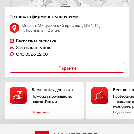
Техника в фирменном шоуруме
Москва, Мичуринский проспект, 58к1, ТЦ
«Любимый», 2 этаж
Бесплатная парковка
3 минуты от метро
С 10:00 до 22:00
Перейти
Бесплатная доставка
Бесплатно
По Москве и большинству
Профессиона
городов России
технику на г
коммуникац
Подробнее
Подробнее