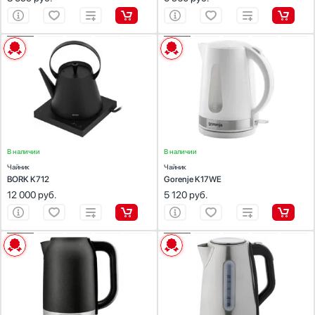
ХАРАКТЕРИСТИКИ
ХАРАКТЕРИСТИКИ
Материал корпуса:
нержавеющая сталь
Материал корпуса:
пластик
Объем (л):
0.7
Материал подставки:
пластик
Цвет:
черный
Объем (л):
1.7
Мощность (Вт):
1360
Цвет:
белый
Управление:
электронное
Мощность (Вт):
2200
Управление:
механическое
В наличии
В наличии
Чайник
Чайник
BORK K712
Gorenje K17WE
12 000
руб.
5 120
руб.
ХАРАКТЕРИСТИКИ
ХАРАКТЕРИСТИКИ
Объем (л):
1.7
Материал корпуса:
нержавеющая сталь
Цвет:
чугун
Материал подставки:
металл/пластик
Мощность (Вт):
2400
Объем (л):
1.7
Управление:
механическое
Цвет:
нержавеющая сталь
Мощность (Вт):
2200