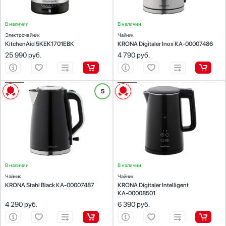
Управление:
электронное
В наличии
В наличии
Электрочайник
Чайник
KitchenAid 5KEK1701EBK
KRONA Digitaler Inox КА-00007486
25 990
руб.
4 790
руб.
ХАРАКТЕРИСТИКИ
ХАРАКТЕРИСТИКИ
5
Материал корпуса:
нержавеющая сталь
Материал корпуса:
пластик
Материал подставки:
металл/пластик
Материал подставки:
пластик
Объем (л):
1.7
Объем (л):
1.5
Цвет:
черный
Цвет:
черный
Мощность (Вт):
2200
Мощность (Вт):
2200
Управление:
механическое
Управление:
электронное
В наличии
В наличии
Чайник
Чайник
KRONA Stahl Black КА-00007487
KRONA Digitaler Intelligent
КА-00008501
4 290
руб.
6 390
руб.