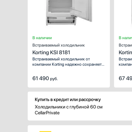
В наличии
В нали
Встраиваемый холодильник
Встраи
Korting KSI 8181
Korti
Встраиваемый холодильник от
Встраи
компании Korting надежно сохраняет
компан
продукты и напитки. Данную модель
продук
легко интегрировать даже в
легко 
61 490
67 4
руб.
небольшую кухню. Отсутствие
неболь
морозильной камеры — плюс для тех,
конфиг
кто не делает заготовки и готовит
Количе
только на пару дней вперед.
охлажд
Купить в кредит или рассрочку
Количество камер: 1. Система
Холодильники с глубиной 60 см
охлаждения: статическая.
CellarPrivate