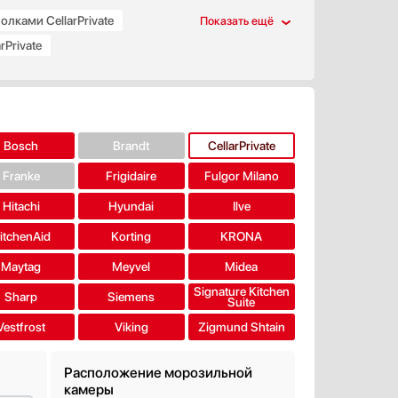
олками CellarPrivate
Private
Bosch
Brandt
CellarPrivate
Franke
Frigidaire
Fulgor Milano
Hitachi
Hyundai
Ilve
itchenAid
Korting
KRONA
Maytag
Meyvel
Midea
Signature Kitchen
Sharp
Siemens
Suite
Vestfrost
Viking
Zigmund Shtain
Расположение морозильной
камеры