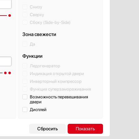
Снизу
Сверху
Сбоку (Side-by-Side)
Зона свежести
Да
Функции
Ледогенератор
Индикация открытой двери
Инверторный компрессор
Функция суперзамораживания
Возможность перевешивания
двери
Дисплей
льной
Система управления
Механическая