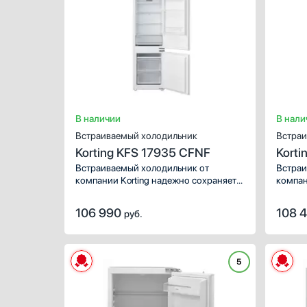
В наличии
В нали
Встраиваемый холодильник
Встраи
Korting KFS 17935 CFNF
Korti
Встраиваемый холодильник от
Встраи
компании Korting надежно сохраняет
компан
продукты и напитки. Данную модель
продук
легко интегрировать даже в
легко 
106 990
108 
руб.
небольшую кухню. Стандартная
неболь
конфигурация подойдет большинству.
конфиг
Количество камер: 2. Система
Количе
охлаждения: динамическая.
охлажд
5