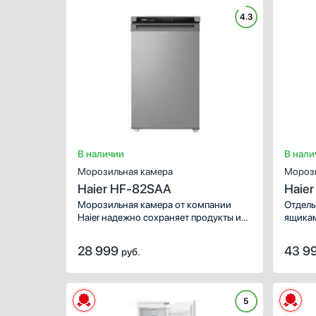
фрукты, овощи, мясные и молочные
на руч
Срок
4.3
продукты.
ухажив
просто
переве
В наличии
В нали
Морозильная камера
Морози
Haier HF-82SAA
Haie
Морозильная камера от компании
Отдель
Haier надежно сохраняет продукты и
ящикам
напитки. Количество камер: 1.
Система охлаждения: статическая.
28 999
43 9
руб.
5