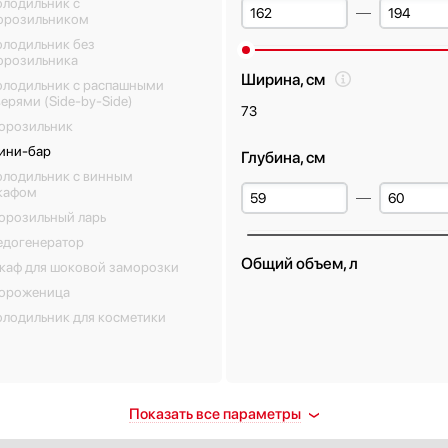
олодильник с
орозильником
олодильник без
орозильника
Ширина, см
олодильник с распашными
ерями (Side-by-Side)
73
орозильник
ини-бар
Глубина, см
олодильник с винным
кафом
орозильный ларь
едогенератор
Общий объем, л
каф для шоковой заморозки
ороженица
олодильник для косметики
ораживание
Количество полок в холоди
Показать все параметры
дильной камеры
камере