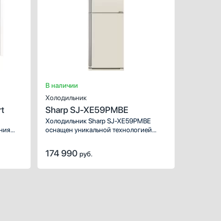
Тип:
в
Вид:
холодильник с мо
Ширина (см):
Количество камер:
Зона свежести:
Высота (см):
Дверной упор:
В наличии
Холодильник
rt
Sharp SJ-XE59PMBE
Холодильник Sharp SJ-XE59PMBE
ния
оснащен уникальной технологией
Plasmacluster и Гибридной Системой
Охлаждения.
174 990
руб.
ХАРАКТЕРИСТИКИ
Тип:
в