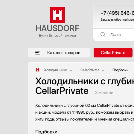
+7 (495) 646-
Заказать обратный зв
Поиск
Каталог товаров
CellarPrivate
Холодильники
CellarPrivate
Подборки
Холодильники с глуби
Аксессуары
AEG
CellarPrivate
Аксессуары и принадлежности
Asko
2 модели
Акустические системы
Barazza
Аромастанции
Bertazzoni
Холодильники с глубиной 60 см CellarPrivate от о
Барбекю
BORA
и акции, модели от 114990 руб., поможем выбрать и 
Беспроводные акустические системы
BORK
хиты года, отзывы покупателей и мнения специалис
Блендеры
Bosch
Подборки
Вакуумные упаковщики
Brandt