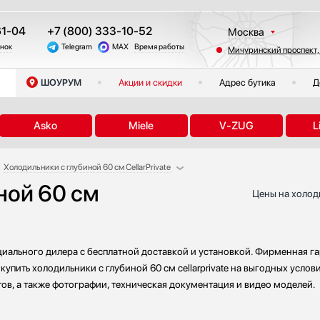
61-04
+7 (800) 333-10-52
Москва
онок
Telegram
MAX
Время работы
Мичуринский проспект,
Санкт-Петербург
Казань
ШОУРУМ
Акции и скидки
Адрес бутика
Д
Краснодар
Екатеринбург
Asko
Miele
V-ZUG
L
Тюмень
Новосибирск
Холодильники с глубиной 60 см CellarPrivate
Челябинск
ной 60 см
Холодильники с 6 полками CellarPrivate
Другие регионы
Цены на холоди
Холодильники с 5 полками CellarPrivate
Холодильники N-ST класса CellarPrivate
Холодильники SN-ST класса CellarPrivate
фициального дилера с бесплатной доставкой и установкой. Фирменная г
Холодильники китайские CellarPrivate
купить холодильники с глубиной 60 см cellarprivate на выгодных услов
Холодильники премиум CellarPrivate
тов, а также фотографии, техническая документация и видео моделей.
Холодильники черные CellarPrivate
Холодильники белые CellarPrivate