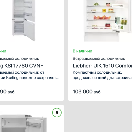
чии
В наличии
ваемый холодильник
Встраиваемый холодильник
ng KSI 17780 CVNF
Liebherr UIK 1510 Comfo
ваемый холодильник от
Компактный холодильник,
ии Korting надежно сохраняет
предназначенный для встраива
ты и напитки. Данную модель
под столешницу.
интегрировать даже в
490
103 000
руб.
руб.
шую кухню. Стандартная
урация подойдет большинству.
ство камер: 2. Система
ения: динамическая.
5