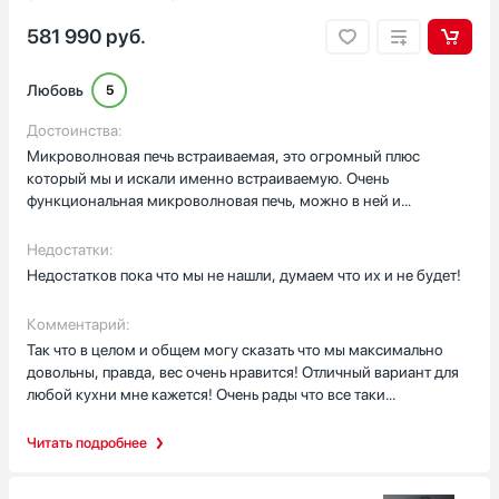
581 990
руб.
Любовь
5
Достоинства:
Микроволновая печь встраиваемая, это огромный плюс
который мы и искали именно встраиваемую. Очень
функциональная микроволновая печь, можно в ней и
разогреть что то по быстрому, ( причем при разогреве еда
вообще не портится и не сушится , получается так же сочно как
Недостатки:
и только что приготовили), ну и вообще приготовить что то
Недостатков пока что мы не нашли, думаем что их и не будет!
быстро несложное тоже получается максимально вкусно и
профессионально!
Комментарий:
Так что в целом и общем могу сказать что мы максимально
довольны, правда, вес очень нравится! Отличный вариант для
любой кухни мне кажется! Очень рады что все таки
остановились именно на этом варианте а не на каком то
другом! Спасибо большое, советую конечно же приобрести!
Читать подробнее