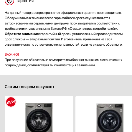
Гарантия
На данный товар распространяется официальная гарантия производителя.
Обслуживание в течение всего гарантийного срока осуществляется
авторизованными сервисными центрами производителя в соответствии с
требованиями, указанными в Законе РФ «О защите прав потребителей».
Обратите внимание:
гарантийный срок и установленный производителем
срок службы — это разные понятия. Изготовитель принимает на себя
ответственность по устранению неисправностей, если не указано обратного.
ВАЖНО!
При получении обязательно осмотрите прибор: нет ли на нем механических
повреждений, соответствует ли комплектация заявленной.
С этим товаром покупают
Тип установки:
отдельностоящ
Максимальная загрузка (кг):
Скорость отжима (об/мин):
14
Управление:
электронн
Количество режимов стирки: