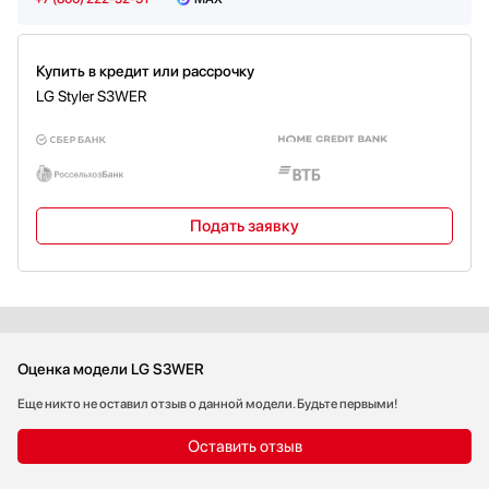
Smart Diagnosis™ 3.0
Блокировка управления
Отложенный старт
Ночной режим
Купить в кредит или рассрочку
Режимы: стандартный, бережный,
LG Styler S3WER
интенсивный
Моя программа
Индикаторы: слить / залить воду,
окончание цикла
Перенавешиваемая дверь
Ароматический фильтр
Функция пара TrueSteam™
Подать заявку
Оценка модели LG S3WER
Еще никто не оставил отзыв о данной модели. Будьте первыми!
Оставить отзыв