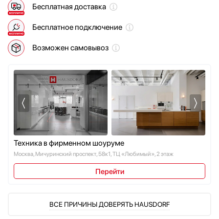
Бесплатная доставка
Мойки
Мультиварки
Бесплатное подключение
Мясорубки
Наушники
Возможен самовывоз
Обогреватели
Очистители воздуха
Пароварки
Парогенераторы
Подогреватели
Посуда
Посудомоечные машины
Техника в фирменном шоуруме
Проф. аксессуары
Москва, Мичуринский проспект, 58к1, ТЦ «Любимый», 2 этаж
Профессиональные ледогенераторы
Профессиональные посудомоечные машины
Перейти
Пылесосы
Системы кипячения воды AquaHot
Смесители
ВСЕ ПРИЧИНЫ ДОВЕРЯТЬ HAUSDORF
Соковыжималки