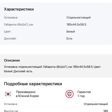
Стаканомоечные машины
Характеристики
Стиральные машины
Сушильные машины
Установка:
Отдельностоящий
Телевизоры
Габариты (ВхШхГ), см:
185х44.5х58.5
Тостеры
Цвет:
Белый
Увлажнители воздуха
Дисплей:
Есть
Утюги
Фены
Холодильники
Описание
Холодильное оборудование
Установка: отдельностоящий. Габариты (ВхШхГ), см: 185х44.5х58.5. Цвет:
Хьюмидоры
белый. Дисплей: есть.
Чайники
Подробные характеристики
Произведено
Гарантия
в Южной Корее
1 год
Установка
Отдельностоящий
Общие характеристики
Высота, см
185