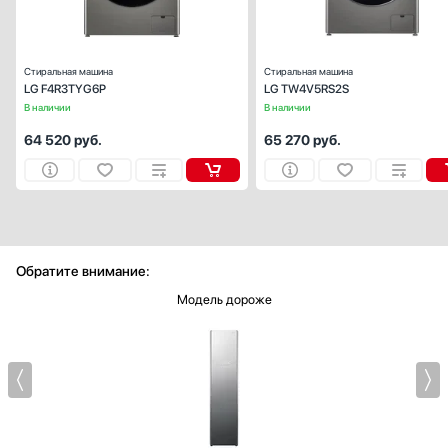
Ширина (см):
Глубина (см):
56
Стиральная машина
Стиральная машина
LG F4R3TYG6P
LG TW4V5RS2S
В наличии
В наличии
64 520
руб.
65 270
руб.
Обратите внимание:
Модель дороже