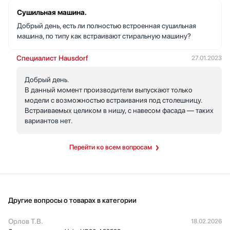
индикатора наполнения резервуара не пропускаю. Барабан с
Сушильная машина.
подсветкой и крупный люк делают загрузку комфортной.
Добрый день, есть ли полностью встроенная сушильная
Таймер до 24 часов выручает, если хочу, чтобы бельё было
машина, по типу как встраивают стиральную машину?
готово к утру. PIN-блокировка успокоила: дети не включат
программу случайно. Впечатляет и дизайн в белом лотосе с
Специалист Hausdorf
27.01.2023
хромированной дверцей — выглядит современно и аккуратно
в интерьере. В целом техника экономит время и нервы, и я
Добрый день.
рада, что выбрала именно такую модель.
В данный момент производители выпускают только
модели с возможностью встраивания под столешницу.
Встраиваемых целиком в нишу, с навесом фасада — таких
вариантов нет.
Перейти ко всем вопросам
Другие вопросы о товарах в категории
Орлов Т.В.
18.02.2026