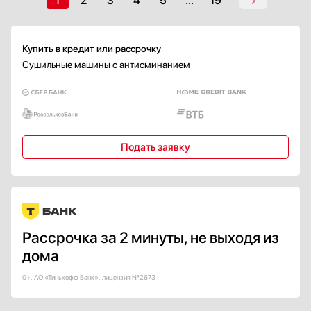
1
2
3
4
5
...
19
Нержавеющая сталь
Серебро
Купить в кредит или рассрочку
Черный
Сушильные машины с антисминанием
Показать все
Уровень шума, дБ
Подать заявку
Страна производства
Германия
Евросоюз
Италия
Рассрочка за 2 минуты, не выходя из
Китай
дома
Корея
0+, АО «Тинькофф Банк», лицензия №2673
Показать все
Гарантия