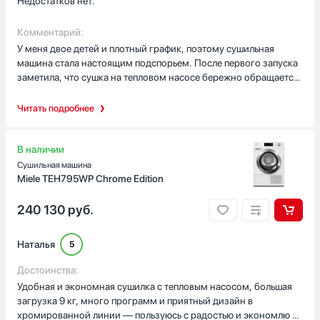
Недостатков нет.
Комментарий:
У меня двое детей и плотный график, поэтому сушильная
машина стала настоящим подспорьем. После первого запуска
заметила, что сушка на тепловом насосе бережно обращается
с вещами: шелковая блузка и шерстяной свитер не сели и не
потеряли форму. Загрузка 8 кг и объем барабана около 53
Читать подробнее
литров позволяют справиться с постельным комплектом за
раз. Понравились режимы для постельного и спортивного
белья — можно установить степень сухости «под утюг», «в
В наличии
шкаф» или «очень сухое». Барабан из нержавейки с
Сушильная машина
подсветкой и DelicateCare облегчают работу с тонкими
Miele TEH795WP Chrome Edition
тканями. Инверторный двигатель и уровень шума около 65 дБ
вечером не мешают, таймер отсрочки и индикаторы
240 130
руб.
заполнения бачка, фильтра и фазы антисминания делают
использование простым. Разглаживание и функция
Наталья
5
антисминания не раз выручали перед важными встречами —
рубашки выходили аккуратными, без долгой глажки! Белый
Достоинства:
корпус с черной дверцей стильно смотрится, а возможность
Удобная и экономная сушилка с тепловым насосом, большая
установки в колонну и регулировка ножек помогли разместить
загрузка 9 кг, много программ и приятный дизайн в
технику в маленькой прачечной. Среднегодовое
хромированной линии — пользуюсь с радостью и экономлю на