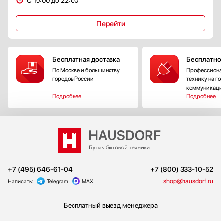
С 10:00 до 22:00
Перейти
Бесплатная доставка
Бесплатно
По Москве и большинству
Профессиона
городов России
технику на г
коммуникац
Подробнее
Подробнее
+7 (495) 646-61-04
+7 (800) 333-10-52
shop@hausdorf.ru
Написать:
Telegram
MAX
Бесплатный выезд менеджера