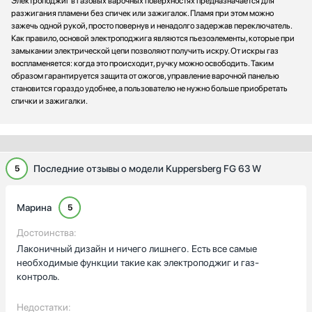
Электроподжиг в газовых варочных поверхностях предназначается для
разжигания пламени без спичек или зажигалок. Пламя при этом можно
зажечь одной рукой, просто повернув и ненадолго задержав переключатель.
Как правило, основой электроподжига являются пьезоэлементы, которые при
замыкании электрической цепи позволяют получить искру. От искры газ
воспламеняется: когда это происходит, ручку можно освободить. Таким
образом гарантируется защита от ожогов, управление варочной панелью
становится гораздо удобнее, а пользователю не нужно больше приобретать
спички и зажигалки.
Последние отзывы о модели Kuppersberg FG 63 W
5
Марина
5
Достоинства:
Лаконичный дизайн и ничего лишнего. Есть все самые
необходимые функции такие как электроподжиг и газ-
контроль.
Недостатки: