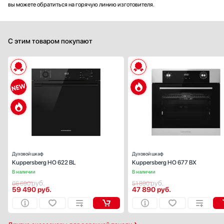
вы можете обратиться на горячую линию изготовителя.
С этим товаром покупают
Способ подключения:
электрическ
Ширина (см):
59
Объем (л):
Цвет:
черн
Очистка духовки:
паров
Число режимов работы:
Духовой шкаф
Духовой шкаф
Kuppersberg HO 622 BL
Kuppersberg HO 677 BX
В наличии
В наличии
руб.
руб.
66 690
51 890
59 490
руб.
47 890
руб.