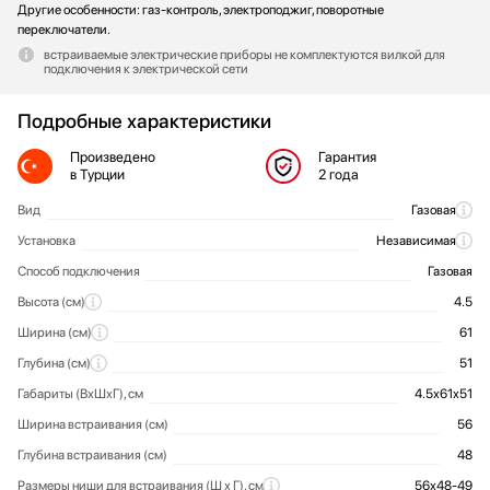
Другие особенности: газ-контроль, электроподжиг, поворотные
переключатели.
встраиваемые электрические приборы не комплектуются вилкой для
подключения к электрической сети
Подробные характеристики
Произведено
Гарантия
в Турции
2 года
Вид
Газовая
Общие характеристики
Установка
Независимая
Способ подключения
Газовая
Высота (см)
4.5
Ширина (см)
61
Глубина (см)
51
Габариты (ВхШхГ), см
4.5х61х51
Ширина встраивания (см)
56
Глубина встраивания (см)
48
Размеры ниши для встраивания (Ш х Г), см
56х48-49