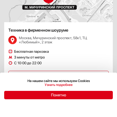
Техника в фирменном шоуруме
Москва, Мичуринский проспект, 58к1, ТЦ
«Любимый», 2 этаж
Бесплатная парковка
3 минуты от метро
С 10:00 до 22:00
Перейти
На нашем сайте мы используем Cookies
Узнать подробнее
Бесплатная доставка
Бесплатно
Понятно
По Москве и большинству
Профессиона
городов России
технику на г
коммуникац
Подробнее
Подробнее