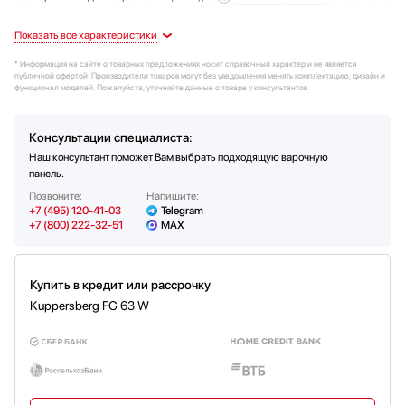
Дизайн-серия
Тип управления
Панель конфорок
Задняя левая (кВт)
Тип установки
Регулировка мощности
Газ-контроль
Артикул
Современный (High-Tech)
Закаленное стекло
Механическое
2-ступенчатая
Накладная
6035
Да
2
Дизайн
Управление
Конфорки
Мощность варочных зон
Дополнительные характеристики
Технические характеристики
Безопасность
Цвет
Расположение элементов управления
Зоны нагрева
Передняя левая (кВт)
Форсунки (жиклеры) для баллонного газа в комплекте
Тип газа
Природный / сжиженный
Фронтальное управление
Конфорка Вок (Wok)
Белый
3.8
Да
* Информация на сайте о товарных предложениях носит справочный характер и не является
Обработка края
Переключатели
Общее количество конфорок
Задняя правая (кВт)
Напряжение (В)
Поворотные
Без рамки
220-240
4
2
публичной офертой. Производители товаров могут без уведомления менять комплектацию, дизайн и
функционал моделей. Пожалуйста, уточняйте данные о товаре у консультантов.
Решетка
Электроподжиг
Конфорок газовых
Передняя правая (кВт)
Частота (Гц)
Автоматический
Чугунная
50-60
4
1
Консультации специалиста:
Наш консультант поможет Вам выбрать подходящую варочную
панель.
Позвоните:
Напишите:
+7 (495) 120-41-03
Telegram
+7 (800) 222-32-51
MAX
Купить в кредит или рассрочку
Kuppersberg FG 63 W