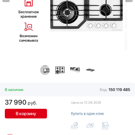
Водонагреватели
Gaggenau
Вспениватели молока
Gorenje
Вытяжки
Graude
Гладильные системы
Haier
Дровяные печи
Hyundai
Духовые шкафы
Ilve
Измельчители пищевых отходов
Jacky`s
Ионизаторы воды
Kaiser
Комби-панели, фритюрницы и грили
Korting
Конвекционные печи
KRONA
Кондиционеры
Kuppersbusch
Кофемашины
La Cornue
В наличии
Код:
150 119 485
Кофемолки
Lofra
37 990
Кухонные комбайны
руб.
Maunfeld
Цена на 10.08.2026
Массажеры и спорт. инвентарь
Midea
В корзину
Купить в один клик
Микроволновые печи
Miele
Миксеры
Neff
Мойки
Pando