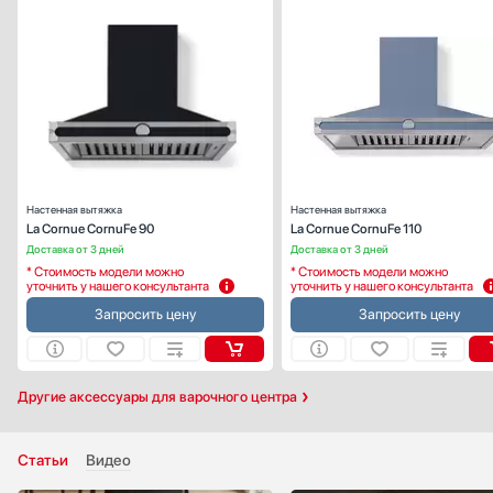
Тип вытяжки :
настенн
Режимы работы:
отвод / циркуляц
Количество скоростей:
Настенная вытяжка
Настенная вытяжка
La Cornue CornuFe 90
La Cornue CornuFe 110
Доставка от 3 дней
Доставка от 3 дней
* Стоимость модели можно
* Стоимость модели можно
уточнить у нашего консультанта
уточнить у нашего консультанта
Запросить цену
Запросить цену
Другие аксессуары для варочного центра
Статьи
Видео