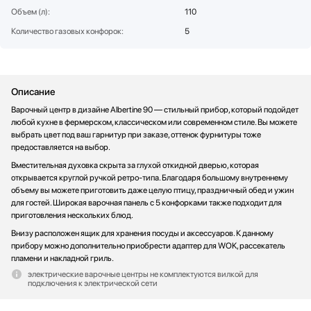
Объем (л):
110
Стаканомоечные машины
Стиральные машины
Количество газовых конфорок:
5
Сушильные машины
Телевизоры
Тостеры
Описание
Увлажнители воздуха
Варочный центр в дизайне Albertine 90 — стильный прибор, который подойдет
Утюги
любой кухне в фермерском, классическом или современном стиле. Вы можете
Фены
выбрать цвет под ваш гарнитур при заказе, оттенок фурнитуры тоже
предоставляется на выбор.
Холодильники
Вместительная духовка скрыта за глухой откидной дверью, которая
Холодильное оборудование
открывается круглой ручкой ретро-типа. Благодаря большому внутреннему
Хьюмидоры
объему вы можете приготовить даже целую птицу, праздничный обед и ужин
для гостей. Широкая варочная панель с 5 конфорками также подходит для
Чайники
приготовления нескольких блюд.
Внизу расположен ящик для хранения посуды и аксессуаров. К данному
прибору можно дополнительно приобрести адаптер для WOK, рассекатель
пламени и накладной гриль.
электрические варочные центры не комплектуются вилкой для
подключения к электрической сети