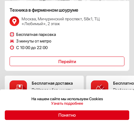
Техника в фирменном шоуруме
Москва, Мичуринский проспект, 58к1, ТЦ
«Любимый», 2 этаж
Бесплатная парковка
3 минуты от метро
С 10:00 до 22:00
Перейти
Бесплатная доставка
Бесплатно
По Москве и большинству
Профессиона
городов России
технику на г
На нашем сайте мы используем Cookies
коммуникац
Узнать подробнее
Подробнее
Подробнее
Понятно