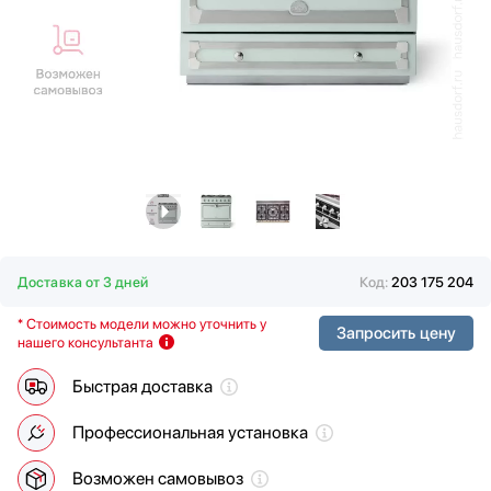
Водонагреватели
Smeg
Вспениватели молока
Viking
Вытяжки
Wolf
Гладильные системы
Дровяные печи
Духовые шкафы
Измельчители пищевых отходов
Ионизаторы воды
Комби-панели, фритюрницы и грили
Конвекционные печи
Доставка от 3 дней
Код:
203 175 204
Кондиционеры
Кофемашины
* Стоимость модели можно уточнить у
Запросить цену
нашего консультанта
Кофемолки
Кухонные комбайны
Быстрая доставка
Массажеры и спорт. инвентарь
Микроволновые печи
Профессиональная установка
Миксеры
Возможен самовывоз
Мойки