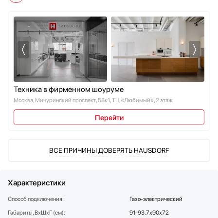
Мультиварки
Мясорубки
Наушники
Обогреватели
Очистители воздуха
Пароварки
Паровые шкафы для одежды
Техника в фирменном шоуруме
Парогенераторы
Москва, Мичуринский проспект, 58к1, ТЦ «Любимый», 2 этаж
Подогреватели
Перейти
Посуда
Посудомоечные машины
Проф. аксессуары
ВСЕ ПРИЧИНЫ ДОВЕРЯТЬ HAUSDORF
Профессиональные ледогенераторы
Профессиональные посудомоечные машины
Пылесосы
Характеристики
Системы кипячения воды AquaHot
Способ подключения:
Газо-электрический
Смесители
Габариты, ВхШхГ (см):
91-93.7х90х72
Соковыжималки