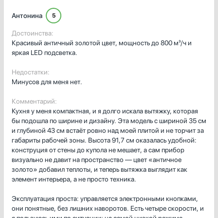
Антонина
5
Достоинства:
Красивый античный золотой цвет, мощность до 800 м³/ч и
яркая LED подсветка.
Недостатки:
Минусов для меня нет.
Комментарий:
Кухня у меня компактная, и я долго искала вытяжку, которая
бы подошла по ширине и дизайну. Эта модель с шириной 35 см
и глубиной 43 см встаёт ровно над моей плитой и не торчит за
габариты рабочей зоны. Высота 91,7 см оказалась удобной:
конструция от стены до купола не мешает, а сам прибор
визуально не давит на пространство — цвет «античное
золото» добавил теплоты, и теперь вытяжка выглядит как
элемент интерьера, а не просто техника.
Эксплуатация проста: управляется электронными кнопками,
они понятные, без лишних наворотов. Есть четыре скорости, и
я пользуюсь ими по ситуации: на самой низкой режиме