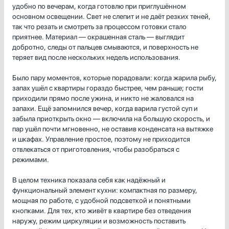
удобно по вечерам, когда готовлю при приглушённом
основном освещении. Свет не слепит и не даёт резких теней,
так что резать и смотреть за процессом готовки стало
приятнее. Материал — окрашенная сталь — выглядит
добротно, следы от пальцев смываются, и поверхность не
теряет вид после нескольких недель использования.
Было пару моментов, которые порадовали: когда жарила рыбу,
запах ушёл с квартиры гораздо быстрее, чем раньше; гости
приходили прямо после ужина, и никто не жаловался на
запахи. Ещё запомнился вечер, когда варила густой суп и
забыла приоткрыть окно — включила на большую скорость, и
пар ушёл почти мгновенно, не оставив конденсата на вытяжке
и шкафах. Управление простое, поэтому не приходится
отвлекаться от приготовления, чтобы разобраться с
режимами.
В целом техника показала себя как надёжный и
функциональный элемент кухни: компактная по размеру,
мощная по работе, с удобной подсветкой и понятными
кнопками. Для тех, кто живёт в квартире без отведения
наружу, режим циркуляции и возможность поставить