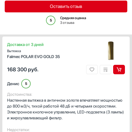
Духовые шкафы
Gorenje
Оставить отзыв
Измельчители пищевых отходов
Graude
Средняя оценка
Комби-панели, фритюрницы и грили
Haier
5
3 отзыва
Конвекционные печи
Jacky`s
Кондиционеры
Kaiser
Кофемашины
Korting
Доставка от 3 дней
Кофемолки
KRONA
Вытяжка
Falmec POLAR EVO GOLD 35
Кухонные комбайны
Kuppersberg
Массажеры и спорт. инвентарь
Kuppersbusch
168 300
руб.
Микроволновые печи
Lofra
Миксеры
Maunfeld
Денис
5
Мойки
Midea
Мультиварки
Miele
Достоинства:
Настенная вытяжка в античном золоте впечатляет мощностью
Мясорубки
Neff
до 800 м3/ч, тихой работой 48 дБ и четырьмя скоростями.
Обогреватели
Pando
Электронное кнопочное управление, LED-подсветка (3 лампы)
Очистители воздуха
Schaub Lorenz
и жироулавливающий фильтр.
Пароварки
Siemens
Недостатки:
Паровые шкафы для одежды
Smeg