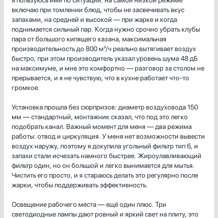
включаю при томлении блюд, чтобы не засвечивать вкус
запахами, на средней и высокой — при жарке и когда
поднимается сильный пар. Когда нужно срочно убрать клубы
пара от большого кипящего казана, максимальная
производительность до 800 м³/ч реально вытягивает воздух
быстро; при этом производитель указал уровень шума 48 дБ
на максимуме, и мне это комфортно — разговор за столом не
прерывается, и я не чувствую, что в кухне работает что-то
громкое.
Установка прошла без сюрпризов: диаметр воздуховода 150
мм — стандартный, монтажник сказал, что под это легко
подобрать канал. Важный момент для меня — два режима
работы: отвод и циркуляция. У меня нет возможности вывести
воздух наружу, поэтому я докупила угольный фильтр тип 6, и
запахи стали исчезать намного быстрее. Жироулавливающий
фильтр один, но он большой и легко вынимается для мытья.
Чистить его просто, и я стараюсь делать это регулярно после
жарки, чтобы поддерживать эффективность.
Освещение рабочего места — ещё один плюс. Три
светодиодные лампы дают ровный и яркий свет на плиту, это