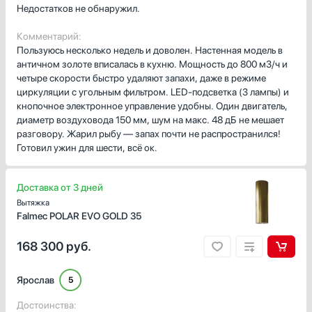
Недостатков не обнаружил.
Парогенераторы
Teka
Подогреватели
V-ZUG
Комментарий:
Посудомоечные машины
Wolf
Пользуюсь несколько недель и доволен. Настенная модель в
античном золоте вписалась в кухню. Мощность до 800 м3/ч и
Проф. аксессуары
Zigmund Shtain
четыре скорости быстро удаляют запахи, даже в режиме
Профессиональные ледогенераторы
циркуляции с угольным фильтром. LED-подсветка (3 лампы) и
Профессиональные посудомоечные машины
кнопочное электронное управление удобны. Один двигатель,
Пылесосы
диаметр воздуховода 150 мм, шум на макс. 48 дБ не мешает
разговору. Жарил рыбу — запах почти не распространился!
Системы кипячения воды AquaHot
Готовил ужин для шести, всё ок.
Смесители
Соковыжималки
Доставка от 3 дней
Стаканомоечные машины
Вытяжка
Стиральные машины
Falmec POLAR EVO GOLD 35
Сушильные машины
Телевизоры
168 300
руб.
Тостеры
Увлажнители воздуха
Ярослав
5
Утюги
Достоинства:
Фены