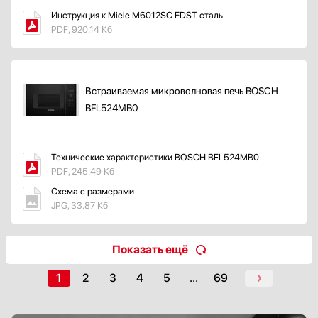
Инструкция к Miele M6012SC EDST сталь
PDF, 920.14 Кб
Встраиваемая микроволновая печь BOSCH
BFL524MB0
Технические характеристики BOSCH BFL524MB0
PDF, 245.49 Кб
Схема с размерами
JPG, 33.87 Кб
Показать ещё
1
2
3
4
5
...
69