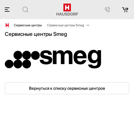
Сервисные центры
Сервисные центры Smeg
Сервисные центры Smeg
Asko
BOSCH
De Dietrich
DeLonghi
Faber
Gorenje
Hitachi
Kaiser
Вернуться к списку сервисных центров
Korting
Liebherr
Kuppersberg
Siemens
Teka
Blanco