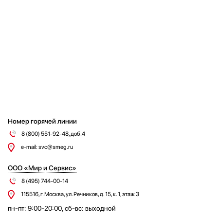
Neff
Vestfrost
Franke
Falmec
Elica
Graude
Gaggenau
Kuppersbusch
Lofra
Jacky`s
Номер горячей линии
Schaub Lorenz
8 (800) 551-92-48, доб.4
IP
e-mail: svc@smeg.ru
Ilve
Maunfeld
ООО «Мир и Сервис»
Dometic
8 (495) 744-00-14
Haier
115516, г. Москва, ул. Речников, д. 15, к. 1, этаж 3
BORK
пн-пт: 9:00-20:00, сб-вс: выходной
Laurastar