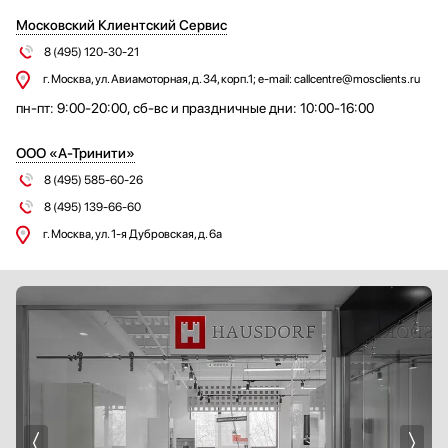
EuroCave
Московский Клиентский Сервис
BORA
8 (495) 120-30-21
Cold Vine
г. Москва, ул. Авиамоторная, д. 34, корп.1; e-mail: callcentre@mosclients.ru
Dunavox
пн-пт: 9:00-20:00, сб-вс и праздничные дни: 10:00-16:00
Wolf
SUB-ZERO
ООО «А-Тринити»
Fhiaba
8 (495) 585-60-26
Fulgor Milano
8 (495) 139-66-60
V-ZUG
г. Москва, ул. 1-я Дубровская, д. 6а
Zigmund Shtain
Toshiba
IO MABE
Bone Crusher
Krona
Bertazzoni
Schulthess
MC Wine
Brandt