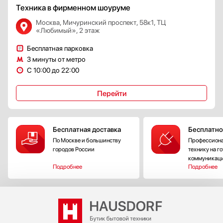
Техника в фирменном шоуруме
Москва, Мичуринский проспект, 58к1, ТЦ
«Любимый», 2 этаж
Бесплатная парковка
3 минуты от метро
С 10:00 до 22:00
Перейти
Бесплатная доставка
Бесплатно
По Москве и большинству
Профессиона
городов России
технику на г
коммуникац
Подробнее
Подробнее