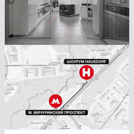
Meyvel
Pando
Gefest
Midea
Cavanova
Hisense
Omoikiri
Hyundai
Indel B
La Pavoni