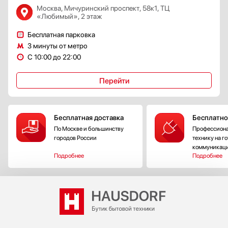
Москва, Мичуринский проспект, 58к1, ТЦ
«Любимый», 2 этаж
Бесплатная парковка
3 минуты от метро
С 10:00 до 22:00
Перейти
Бесплатная доставка
Бесплатно
По Москве и большинству
Профессиона
городов России
технику на г
коммуникац
Подробнее
Подробнее