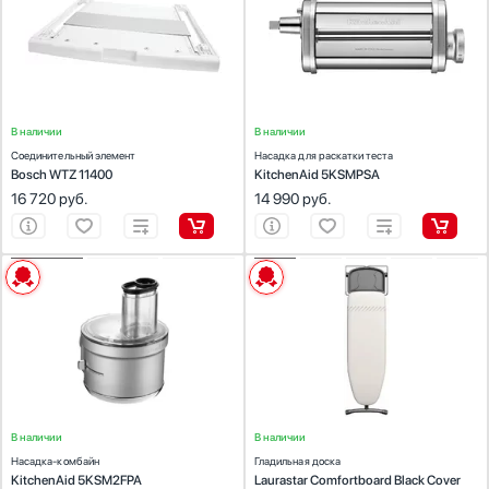
для стиральных машин, для сушильных
Цвет:
нержавеющая сталь
машин
Стаканомоечные машины
Стиральные машины
Сушильные машины
Телевизоры
В наличии
Тостеры
В наличии
Соединительный элемент
Насадка для раскатки теста
Увлажнители воздуха
Bosch WTZ 11400
KitchenAid 5KSMPSA
Утюги
16 720
руб.
14 990
руб.
Фены
Холодильники
Холодильное оборудование
ХАРАКТЕРИСТИКИ
ХАРАКТЕРИСТИКИ
Хьюмидоры
Предназначение:
Предназначение:
для парогенераторов
для кухонных комбайнов
Количество (шт):
1
Чайники
Материал:
поверхность чехла: 100% хлопок,
подложка: 100% полиэстер
Цвет:
бежевый
В наличии
В наличии
Насадка-комбайн
Гладильная доска
KitchenAid 5KSM2FPA
Laurastar Comfortboard Black Cover