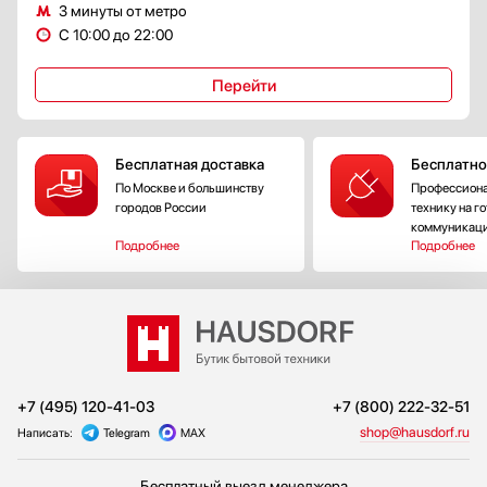
3 минуты от метро
С 10:00 до 22:00
Перейти
Бесплатная доставка
Бесплатно
По Москве и большинству
Профессиона
городов России
технику на г
коммуникац
Подробнее
Подробнее
+7 (495) 120-41-03
+7 (800) 222-32-51
shop@hausdorf.ru
Написать:
Telegram
MAX
Бесплатный выезд менеджера