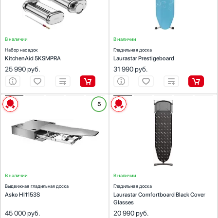
подложка: 100% полиэстер
Цвет:
голубой
В наличии
В наличии
Набор насадок
Гладильная доска
KitchenAid 5KSMPRA
Laurastar Prestigeboard
25 990
руб.
31 990
руб.
ХАРАКТЕРИСТИКИ
ХАРАКТЕРИСТИКИ
5
Предназначение:
Предназначение:
для парогенераторов
для стиральных машин, для сушильных
Количество (шт):
1
машин
Материал:
Цвет:
нержавеющая сталь
поверхность чехла: 100% хлопок,
подложка: 100% полиэстер
Цвет:
черный
В наличии
В наличии
Выдвижная гладильная доска
Гладильная доска
Asko HI1153S
Laurastar Comfortboard Black Cover
Glasses
45 000
руб.
20 990
руб.