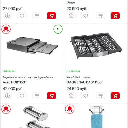
Beige
27 990
руб.
20 990
руб.
ХАРАКТЕРИСТИКИ
ХАРАКТЕРИСТИКИ
5
Предназначение:
Предназначение:
для стиральных машин, для сушильных
для посудомоечных машин
машин
Материал:
пластик
Цвет:
титан
Цвет:
серый
В наличии
В наличии
Выдвижная полка с корзиной для белья
Kороб Vario drawer
Asko HDB1153T
GAGGENAU DA041160
42 000
руб.
24 520
руб.
ХАРАКТЕРИСТИКИ
ХАРАКТЕРИСТИКИ
Предназначение:
для миксеров
Предназначение:
для парогенераторов
Материал:
нержавеющая сталь
Количество (шт):
1
Цвет:
нержавеющая сталь
Материал:
поверхность чехла: 100% хлопок,