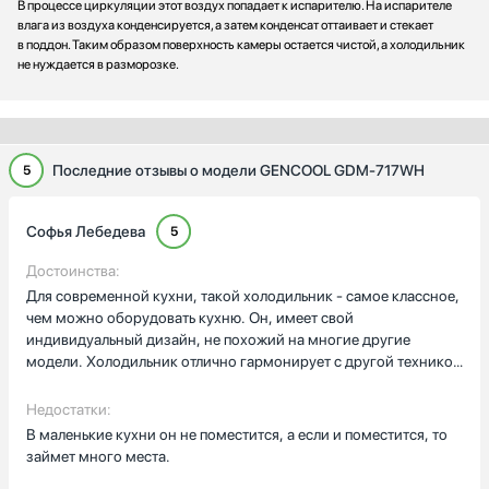
В процессе циркуляции этот воздух попадает к испарителю. На испарителе
влага из воздуха конденсируется, а затем конденсат оттаивает и стекает
в поддон. Таким образом поверхность камеры остается чистой, а холодильник
не нуждается в разморозке.
Последние отзывы о модели GENCOOL GDM-717WH
5
Софья Лебедева
5
Достоинства:
Для современной кухни, такой холодильник - самое классное,
чем можно оборудовать кухню. Он, имеет свой
индивидуальный дизайн, не похожий на многие другие
модели. Холодильник отлично гармонирует с другой техникой
и становится центром внимания на кухне. Самое главное,
надо подобрать правильное место для его установки, чтоб он
Недостатки:
не мешал, чтоб смотрелся классно и чтоб создавал на кухне
В маленькие кухни он не поместится, а если и поместится, то
гармонию и уют. Холодильник выполняет все функции и это
займет много места.
отлично. Прибор подойдет для кухонь любого стиля, но лучше