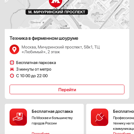
Техника в фирменном шоуруме
Москва, Мичуринский проспект, 58к1, ТЦ
«Любимый», 2 этаж
Бесплатная парковка
3 минуты от метро
С 10:00 до 22:00
Перейти
Бесплатная доставка
Бесплатно
По Москве и большинству
Профессиона
городов России
технику на г
коммуникац
Подробнее
Подробнее