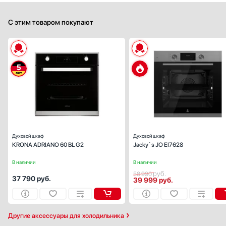
С этим товаром покупают
Способ подключения:
электрическ
Ширина (см):
59
Объем (л):
Цвет:
черн
Очистка духовки:
традиционн
Число режимов работы:
Духовой шкаф
Духовой шкаф
KRONA ADRIANO 60 BL G2
Jacky`s JO EI7628
В наличии
В наличии
руб.
58 990
37 790
руб.
39 999
руб.
Другие аксессуары для холодильника