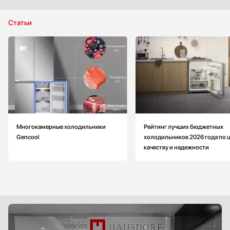
Высота: меньше на 2.3 см
Ширина: меньше на 0.2 см
Статьи
Глубина: больше на 1.3 см
Количество камер: 3
Цвет: серебристый
Класс энергопотребления: A+
Многокамерные холодильники
Рейтинг лучших бюджетных
Gencool
холодильников 2026 года по ц
качеству и надежности