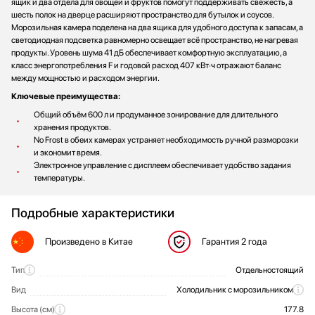
ящик и два отдела для овощей и фруктов помогут поддерживать свежесть, а
шесть полок на дверце расширяют пространство для бутылок и соусов.
Морозильная камера поделена на два ящика для удобного доступа к запасам, а
светодиодная подсветка равномерно освещает всё пространство, не нагревая
продукты. Уровень шума 41 дБ обеспечивает комфортную эксплуатацию, а
класс энергопотребления F и годовой расход 407 кВт·ч отражают баланс
между мощностью и расходом энергии.
Ключевые преимущества:
Общий объём 600 л и продуманное зонирование для длительного
хранения продуктов.
No Frost в обеих камерах устраняет необходимость ручной разморозки
и экономит время.
Электронное управление с дисплеем обеспечивает удобство задания
температуры.
Подробные характеристики
Произведено
в Китае
Гарантия
2 года
Тип
Отдельностоящий
Общие характеристики
Вид
Холодильник с морозильником
Высота (см)
177.8