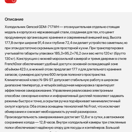
Описание
Холодильник Gencool GDM-717WH — это внушительная отдельно стоящая
модель в корпусе из нержавеющей стали, созданная для тех, кто ценит
продуманную организацию хранения и современный внешний вид. Высота
177,8 см при ширине 91,4 см и глубине 72,4 см делает устройство заметным, но
при этом достаточно скромным для просторной кухни. При транспортировке
учитывайте габариты упаковки 185,3×95,2×76,2 см и вес нетто 120 кг (брутто
130 кг). Конструкция с нижней морозильной камерой и тремя дверями в стиле
FrenchDoor обеспечивает удобный доступ к основной охлаждающей зоне
объёмом 423 л, а нижний отсек предлагает 177 л для длительного хранения
запасов; суммарно доступно 600 литров полезного пространства.
Климатический класс N‑SN‑ST допускает стабильную работу в широком
диапазоне температур, а четырёхзвёздочная маркировка гарантирует
эффективное замораживание. Управление реализовано электронным
способом: сенсорные кнопки и информативный дисплей позволяют задавать
режимы быстро и точно, а скрытая ручка подчёркивает минималистичный
силуэт корпуса. Оба отсека оснащены технологией No Frost, что исключает
обмерзание и снижает необходимость ручной разморозки.
Производительность замораживания достигает 12,8 кг в сутки, а автономное
сохранение холода — 12,8 часов. Внутри холодильной камеры три стеклянные
полки обеспечивают надёжную опору для посуды и контейнеров. Большой