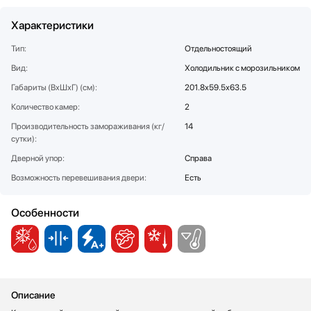
Соковыжималки
SUB-ZERO
Характеристики
Стаканомоечные машины
Teka
Стиральные машины
Toshiba
Тип:
Отдельностоящий
Сушильные машины
V-ZUG
Вид:
Холодильник с морозильником
Телевизоры
VARD
Габариты (ВхШхГ) (см):
201.8х59.5х63.5
Тостеры
Vestfrost
Количество камер:
2
Увлажнители воздуха
Viking
Производительность замораживания (кг/
14
Утюги
Zigmund Shtain
сутки):
Фены
Дверной упор:
Справа
Холодильное оборудование
Возможность перевешивания двери:
Есть
Хьюмидоры
Чайники
Особенности
Описание