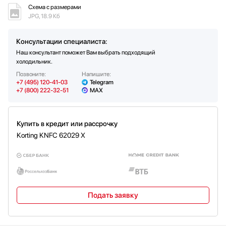
Полки на дверце:
Функция суперзамораживания
Да
Схема с размерами
Частота тока (Гц)
50
Количество полок на дверце
3
JPG, 18.9 Кб
Мощность подключения (Вт)
170
Подставка для яиц
Да
Уровень шума (дб)
42
Консультации специалиста:
Функция суперохлаждения
Да
Вес нетто (кг)
74
Наш консультант поможет Вам выбрать подходящий
Специальные отсеки хранения:
холодильник.
Зона свежести
Да
Позвоните:
Напишите:
+7 (495) 120-41-03
Telegram
Количество полок/контейнеров в зоне свежести
1
+7 (800) 222-32-51
MAX
Купить в кредит или рассрочку
Korting KNFC 62029 X
Подать заявку