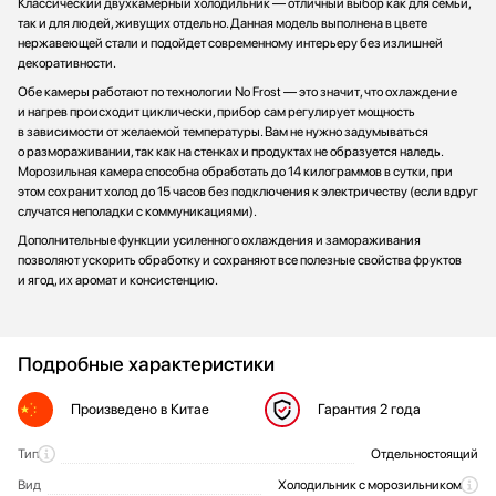
Классический двухкамерный холодильник — отличный выбор как для семьи,
так и для людей, живущих отдельно. Данная модель выполнена в цвете
нержавеющей стали и подойдет современному интерьеру без излишней
декоративности.
Обе камеры работают по технологии No Frost — это значит, что охлаждение
и нагрев происходит циклически, прибор сам регулирует мощность
в зависимости от желаемой температуры. Вам не нужно задумываться
о размораживании, так как на стенках и продуктах не образуется наледь.
Морозильная камера способна обработать до 14 килограммов в сутки, при
этом сохранит холод до 15 часов без подключения к электричеству (если вдруг
случатся неполадки с коммуникациями).
Дополнительные функции усиленного охлаждения и замораживания
позволяют ускорить обработку и сохраняют все полезные свойства фруктов
и ягод, их аромат и консистенцию.
Подробные характеристики
Произведено
в Китае
Гарантия
2 года
Тип
Отдельностоящий
Общие характеристики
Вид
Холодильник с морозильником