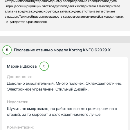
который способствует равномерному распределению холодного воздуха.
В процессе циркуляции этот воздух попадает к испарителю. На испарителе
влага из воздуха конденсируется, а затем конденсат оттаивает и стекает
в поддон. Таким образом поверхность камеры остается чистой, а холодильник
не нуждается в разморозке.
Последние отзывы о модели Korting KNFC 62029 X
5
Марина Шахова
5
Достоинства:
Довольно вместительный. Много полочек. Охлаждает отлично.
Электронное управление. Стильный дизайн.
Недостатки:
Шумит, не смертельно, но работает все же громче, чем наш
старый, за то морозит и охлождает намного лучше.
Комментарий: