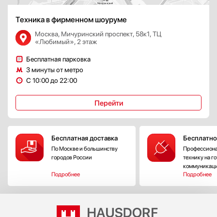
Техника в фирменном шоуруме
Москва, Мичуринский проспект, 58к1, ТЦ
«Любимый», 2 этаж
Бесплатная парковка
3 минуты от метро
С 10:00 до 22:00
Перейти
Бесплатная доставка
Бесплатно
По Москве и большинству
Профессиона
городов России
технику на г
коммуникац
Подробнее
Подробнее