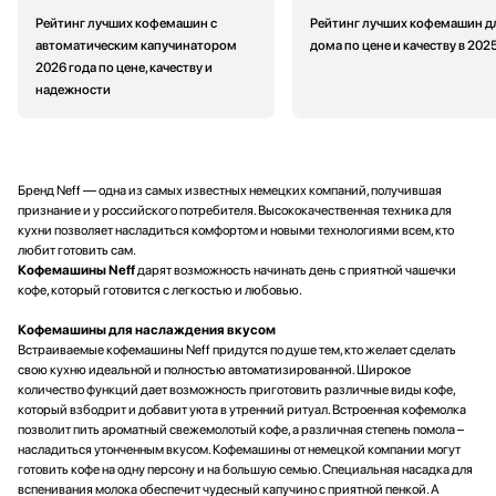
Рейтинг лучших кофемашин с
Рейтинг лучших кофемашин д
автоматическим капучинатором
дома по цене и качеству в 202
2026 года по цене, качеству и
надежности
Бренд Neff — одна из самых известных немецких компаний, получившая
признание и у российского потребителя. Высококачественная техника для
кухни позволяет насладиться комфортом и новыми технологиями всем, кто
любит готовить сам.
Кофемашины Neff
дарят возможность начинать день с приятной чашечки
кофе, который готовится с легкостью и любовью.
Кофемашины для наслаждения вкусом
Встраиваемые кофемашины Neff придутся по душе тем, кто желает сделать
свою кухню идеальной и полностью автоматизированной. Широкое
количество функций дает возможность приготовить различные виды кофе,
который взбодрит и добавит уюта в утренний ритуал. Встроенная кофемолка
позволит пить ароматный свежемолотый кофе, а различная степень помола –
насладиться утонченным вкусом. Кофемашины от немецкой компании могут
готовить кофе на одну персону и на большую семью. Специальная насадка для
вспенивания молока обеспечит чудесный капучино с приятной пенкой. А