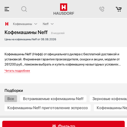
Кофемашины
Neff
Кофемашины Neff
Аксессуары
AEG
8 моделей
Цены на кофемашины Neff от 08.08.2026
Аксессуары и принадлежности
Asko
Акустические системы
Barazza
Аромастанции
Bertazzoni
Кофемашины Neff (Нефф) от официального дилера с бесплатной доставкой и
установкой. Фирменная гарантия производителя, скидки и акции, модели от
Барбекю
BORK
261200 руб., поможем выбрать и купить кофемашину на выгодных условиях
Беспроводные акустические системы
Bosch
без переплаты. Новинки и хиты года, отзывы покупателей и мнения
специалистов, а также фотографии, техническая документация и видео
Блендеры
De Dietrich
моделей.
Вакуумные упаковщики
DeLonghi
Варочные панели
Electrolux
Подборки
Варочные центры
Fulgor Milano
Все
Встраиваемые кофемашины Neff
Зерновые кофемаш
Вафельницы
Gaggenau
Кофемашины Neff приготовление эспрессо
Кофемашины Ne
Вентиляторы
Gorenje
Весы
Graude
Винные шкафы
Hyundai
Фильтр