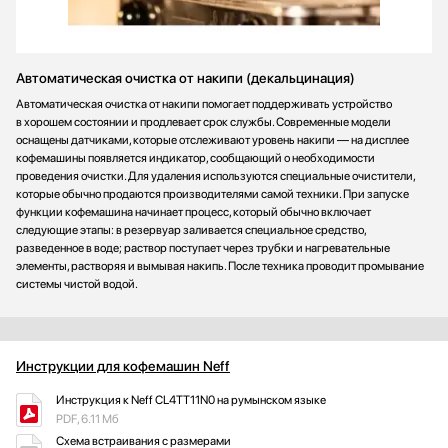
Автоматическая очистка от накипи (декальцинация)
Автоматическая очистка от накипи помогает поддерживать устройство
в хорошем состоянии и продлевает срок службы. Современные модели
оснащены датчиками, которые отслеживают уровень накипи — на дисплее
кофемашины появляется индикатор, сообщающий о необходимости
проведения очистки. Для удаления используются специальные очистители,
которые обычно продаются производителями самой техники. При запуске
функции кофемашина начинает процесс, который обычно включает
следующие этапы: в резервуар заливается специальное средство,
разведенное в воде; раствор поступает через трубки и нагревательные
элементы, растворяя и вымывая накипь. После техника проводит промывание
системы чистой водой.
Инструкции для кофемашин Neff
Инструкция к Neff CL4TT11N0 на румынском языке
PDF, 6.11 Мб
Схема встраивания с размерами