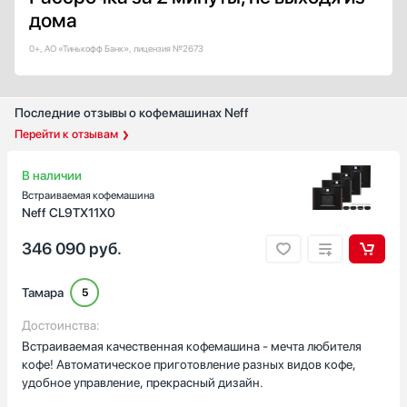
TFT
дома
LCD
LED
0+, АО «Тинькофф Банк», лицензия №2673
Цветной
Показать все
Последние отзывы о кофемашинах Neff
Дизайн-линия
Перейти к отзывам
Базовый / Универсальный
Городской
В наличии
Дизайнерский
Встраиваемая кофемашина
Интеллектуальный
Neff CL9TX11X0
Классика
346 090
руб.
Показать все
Страна производства
Тамара
5
Австрия
Достоинства:
Германия
Встраиваемая качественная кофемашина - мечта любителя
Евросоюз
кофе! Автоматическое приготовление разных видов кофе,
удобное управление, прекрасный дизайн.
Италия
Китай