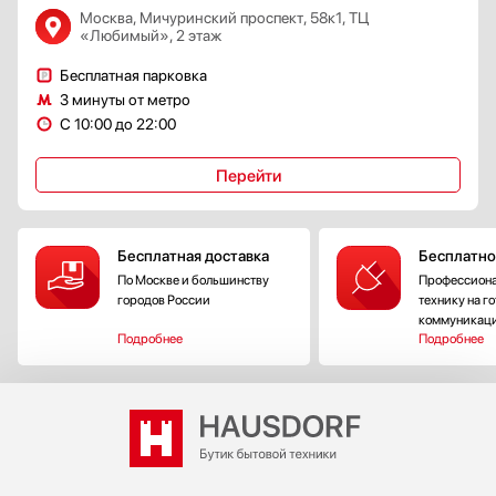
Москва, Мичуринский проспект, 58к1, ТЦ
«Любимый», 2 этаж
Бесплатная парковка
3 минуты от метро
С 10:00 до 22:00
Перейти
Бесплатная доставка
Бесплатно
По Москве и большинству
Профессиона
городов России
технику на г
коммуникац
Подробнее
Подробнее