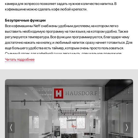
камера для эспрессо позволяет задать нужное количество напитка. В
кофемашине можно сделать кофе любой крепости.
Безупречные функции
Все кофемашины Neff снабжены удобным дисплеем, на котором легко
выставить необходимую программу на том языке, на котором удобно. Также
регулируется температура. Все функции программируются, благодаря чему
достаточно нажать на кнопку, и любимый напиток сразу начнет готовиться. Для
еще большего удобства есть таймер, которым очень просто пользоваться.
Съемный отсек для кофейной гущи легко мыть, специальное дренажное
устройство для капель облегчает уход. Ополаскивание машины и удаление
накипи проводится в автоматическом режиме. Специальные отсеки для
молотого кофе и зерен позволяют варьировать напитки. Все материалы для
помола созданы из надежной стали. Также регулируется высота подачи для
разных чашек.
В качестве дополнительных аксессуаров используются: мерная ложка и
специальный тестер для индикации жесткости воды.
Для дома и офиса
Кофемашины Neff отлично подходят для установки в офисах, где множество
людей пьют кофе. Рассчитанные на большое количество кофеманов машины
имеют большой резервуар для воды – 2,5 л. За малый срок можно приготовить
достаточное количество напитка. Красивый элегантный корпус из
нержавеющий стали отлично впишется в офисный интерьер. При этом можно
готовить кофе разных сортов, а кофемолка в комплекте позволяет готовить