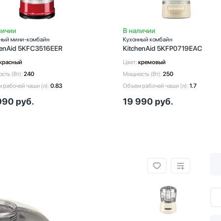
личии
В наличии
ный мини-комбайн
Кухонный комбайн
henAid 5KFC3516EER
KitchenAid 5KFP0719EAC
красный
Цвет:
кремовый
сть (Вт):
240
Мощность (Вт):
250
 рабочей чаши (л):
0.83
Объем рабочей чаши (л):
1.7
990
руб.
19 990
руб.