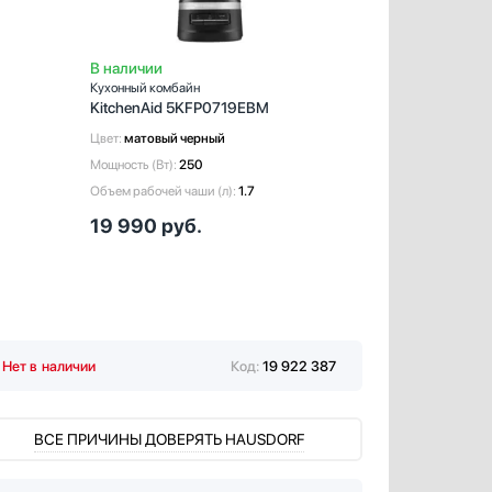
В наличии
В наличии
Кухонный комбайн
Кухонный комб
KitchenAid 5KFP0719EBM
KitchenAid 
Цвет:
матовый черный
Цвет:
черный
Мощность (Вт):
250
Мощность (Вт):
Объем рабочей чаши (л):
1.7
Объем рабочей 
19 990
руб.
29 990
р
Нет в наличии
Код:
19 922 387
ВСЕ ПРИЧИНЫ ДОВЕРЯТЬ HAUSDORF