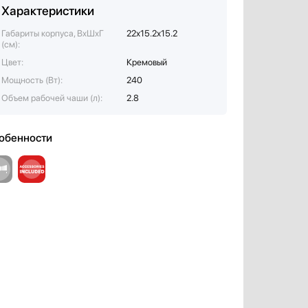
Характеристики
Габариты корпуса, ВxШxГ
22х15.2х15.2
(см):
Цвет:
Кремовый
Мощность (Вт):
240
Объем рабочей чаши (л):
2.8
обенности