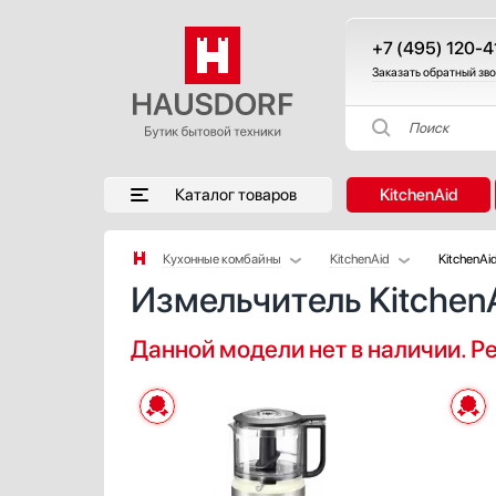
+7 (495) 120-4
Заказать обратный зв
Поиск
Каталог товаров
KitchenAid
Кухонные комбайны
KitchenAid
KitchenA
Измельчитель Kitche
Аксессуары
BORK
Аксессуары и принадлежности
Bosch
Данной модели нет в наличии. 
Акустические системы
Gorenje
Аромастанции
Korting
Барбекю
Maunfeld
Беспроводные акустические системы
Блендеры
Вакуумные упаковщики