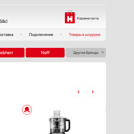
Корзина пуста
 58к1
оставка
Подключение
Товары в шоуруме
iebherr
Neff
Другие бренды