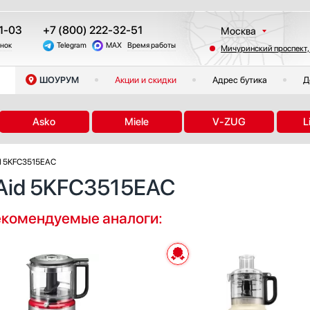
1-03
+7 (800) 222-32-51
Москва
онок
Telegram
MAX
Время работы
Мичуринский проспект,
Санкт-Петербург
Казань
ШОУРУМ
Акции и скидки
Адрес бутика
Д
Краснодар
Екатеринбург
Asko
Miele
V-ZUG
L
Тюмень
Новосибирск
id 5KFC3515EAC
Челябинск
nAid 5KFC3515EAC
Другие регионы
Рекомендуемые аналоги: