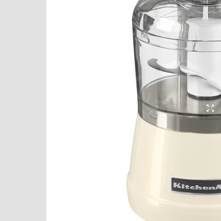
Кофемашины
Кофемолки
Массажеры и спорт. инвентарь
Микроволновые печи
Миксеры
Мойки
Мультиварки
Мясорубки
Наушники
Обогреватели
Очистители воздуха
Пароварки
Паровые шкафы для одежды
Парогенераторы
Подогреватели
Посуда
Посудомоечные машины
Проф. аксессуары