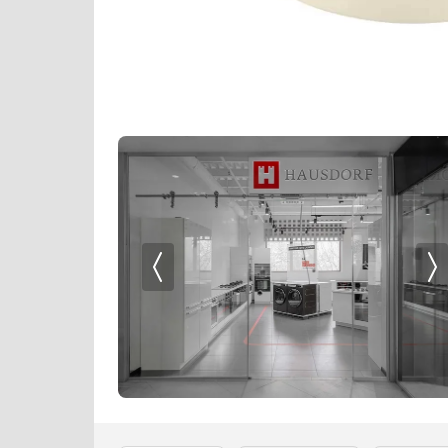
Профессиональные ледогенераторы
Профессиональные посудомоечные машины
Пылесосы
Системы кипячения воды AquaHot
Смесители
Соковыжималки
Стаканомоечные машины
Стиральные машины
Сушильные машины
Телевизоры
Тостеры
Увлажнители воздуха
Утюги
Фены
Холодильники
Холодильное оборудование
Хьюмидоры
Чайники