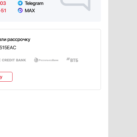
-03
Telegram
-51
MAX
или рассрочку
3515EAC
ку