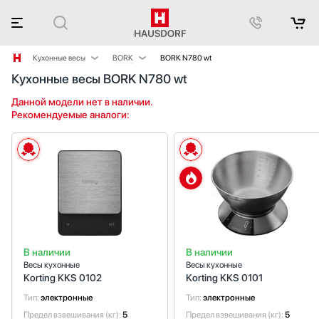
Кухонные весы
BORK
BORK N780 wt
Кухонные весы BORK N780 wt
Аксессуары
Korting
Аксессуары и принадлежности
Smeg
Данной модели нет в наличии.
Рекомендуемые аналоги:
Акустические системы
Аромастанции
Барбекю
Беспроводные акустические системы
Блендеры
Вакуумные упаковщики
Варочные панели
Варочные центры
В наличии
В наличии
Вафельницы
Весы кухонные
Весы кухонные
Вентиляторы
Korting KKS 0102
Korting KKS 0101
Винные шкафы
Тип:
электронные
Тип:
электронные
Витрины
Предел взвешивания (кг):
5
Предел взвешивания (кг):
5