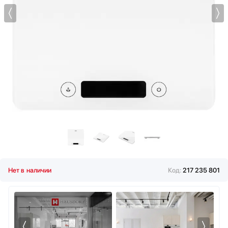
Мультиварки
Мясорубки
Наушники
Обогреватели
Очистители воздуха
Пароварки
Паровые шкафы для одежды
Парогенераторы
Подогреватели
Посуда
Посудомоечные машины
Проф. аксессуары
Профессиональные ледогенераторы
Нет в наличии
Код:
217 235 801
Профессиональные посудомоечные машины
Пылесосы
Системы кипячения воды AquaHot
Смесители
Соковыжималки