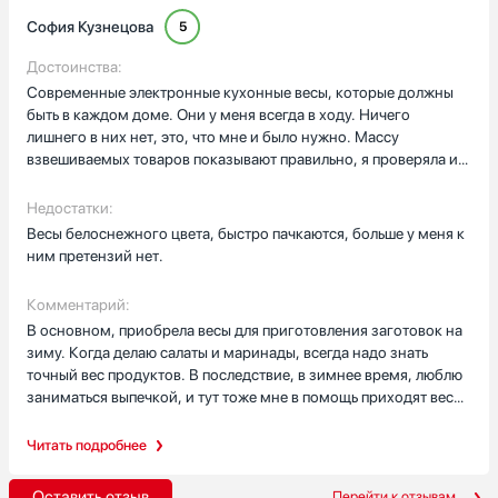
София Кузнецова
5
Достоинства:
Современные электронные кухонные весы, которые должны
быть в каждом доме. Они у меня всегда в ходу. Ничего
лишнего в них нет, это, что мне и было нужно. Массу
взвешиваемых товаров показывают правильно, я проверяла и
не один раз. Все показывается на информативном дисплее.
Они небольшие, занимают мало места при хранении, могут
Недостатки:
взвешивать до пяти килограмм. Сами весы изготовлены в
Весы белоснежного цвета, быстро пачкаются, больше у меня к
алюминиевом корпусе, что предотвращает их от повреждений,
ним претензий нет.
а верх из прочного стекла, что делает весы привлекательными
на внешний вид. Они удобные и простые в использовании.
Комментарий:
Работают весы от батареек, поэтому не надо парится, чтоб их
В основном, приобрела весы для приготовления заготовок на
куда то подключить. на дисплее можно увидеть индикацию
зиму. Когда делаю салаты и маринады, всегда надо знать
заряда батареи, индексацию перегрузки, можно измерить
точный вес продуктов. В последствие, в зимнее время, люблю
объем жидкости. После измерений, весы отключаются
заниматься выпечкой, и тут тоже мне в помощь приходят весы.
автоматически через определенный промежуток времени.
В общем, они должны быть у каждой хозяйки. Эту модель
Взвешивают точно, включаются быстро, кнопки нажимаются
рекомендую всем!
Читать подробнее
легко, тару можно сбросить. Если с весами адекватно
обращаться, то они прослужат не один год.
Оставить отзыв
Перейти к отзывам