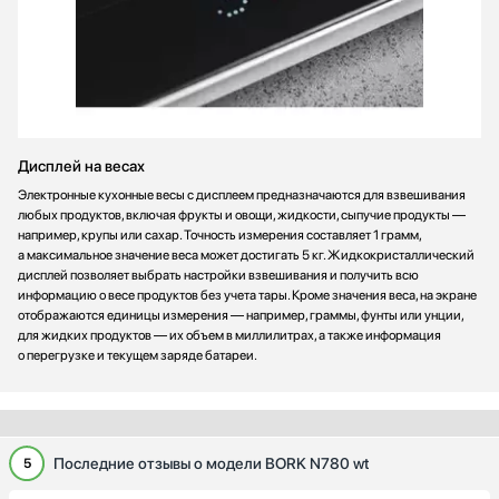
Дисплей на весах
Электронные кухонные весы с дисплеем предназначаются для взвешивания
любых продуктов, включая фрукты и овощи, жидкости, сыпучие продукты —
например, крупы или сахар. Точность измерения составляет 1 грамм,
а максимальное значение веса может достигать 5 кг. Жидкокристаллический
дисплей позволяет выбрать настройки взвешивания и получить всю
информацию о весе продуктов без учета тары. Кроме значения веса, на экране
отображаются единицы измерения — например, граммы, фунты или унции,
для жидких продуктов — их объем в миллилитрах, а также информация
о перегрузке и текущем заряде батареи.
Последние отзывы о модели BORK N780 wt
5