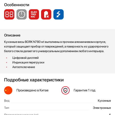
Особенности
Описание
Кухонные весы BORK N780 wt выполнены в прочном алюминиевом корпусе,
который защищает прибор от повреждений, а поверхность из ударопрочного
белого стекла делает его универсальным дополнением любого интерьера.
Цифровой дисплей
Индикация перегрузки
Автоотключение
Подробные характеристики
Произведено
в Китае
Гарантия
1 год
Вид
Кухонные
Общие характеристики BORK N 780
Тип
Электронные