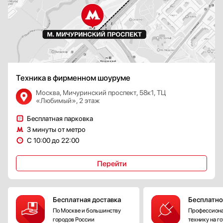
Техника в фирменном шоуруме
Москва, Мичуринский проспект, 58к1, ТЦ
«Любимый», 2 этаж
Бесплатная парковка
3 минуты от метро
С 10:00 до 22:00
Перейти
Бесплатная доставка
Бесплатно
По Москве и большинству
Профессиона
городов России
технику на г