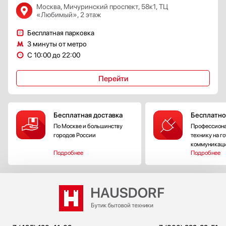
Москва, Мичуринский проспект, 58к1, ТЦ
«Любимый», 2 этаж
Бесплатная парковка
3 минуты от метро
С 10:00 до 22:00
Перейти
Бесплатная доставка
Бесплатно
По Москве и большинству
Профессиона
городов России
технику на г
коммуникац
Подробнее
Подробнее