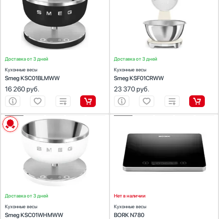
Предел взвешивания (кг):
5
Предел взвешивания (кг):
5
Автоматическое выключение:
Есть
Автоматическое выключение:
Есть
Точность измерения (г):
1
Точность измерения (г):
1
Цвет:
черный
Цвет:
кремовый
Доставка от 3 дней
Доставка от 3 дней
Кухонные весы
Кухонные весы
Smeg KSC01BLMWW
Smeg KSF01CRWW
16 260
руб.
23 370
руб.
ХАРАКТЕРИСТИКИ
ХАРАКТЕРИСТИКИ
Тип:
электронные
Тип:
электронные
Предел взвешивания (кг):
5
Предел взвешивания (кг):
5
Автоматическое выключение:
Есть
Автоматическое выключение:
Есть
Точность измерения (г):
1
Точность измерения (г):
1
Цвет:
белый
Цвет:
черный
Доставка от 3 дней
Нет в наличии
Кухонные весы
Кухонные весы
Smeg KSC01WHMWW
BORK N780