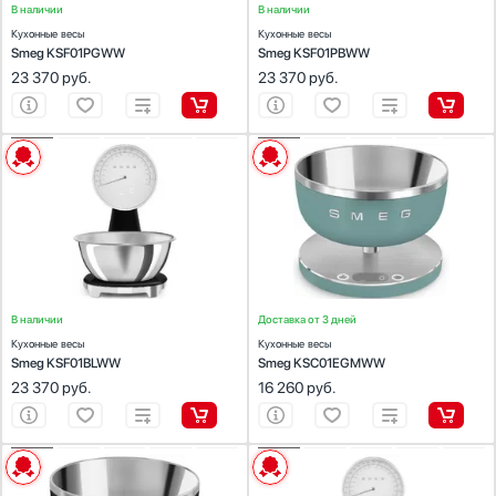
В наличии
В наличии
Кухонные весы
Кухонные весы
Smeg KSF01PGWW
Smeg KSF01PBWW
23 370
руб.
23 370
руб.
ХАРАКТЕРИСТИКИ
ХАРАКТЕРИСТИКИ
Тип:
электронные
Тип:
электронные
Предел взвешивания (кг):
5
Предел взвешивания (кг):
5
Автоматическое выключение:
Есть
Автоматическое выключение:
Есть
Точность измерения (г):
1
Точность измерения (г):
1
Цвет:
черный
В наличии
Доставка от 3 дней
Кухонные весы
Кухонные весы
Smeg KSF01BLWW
Smeg KSC01EGMWW
23 370
руб.
16 260
руб.
ХАРАКТЕРИСТИКИ
ХАРАКТЕРИСТИКИ
Тип:
электронные
Тип:
электронные