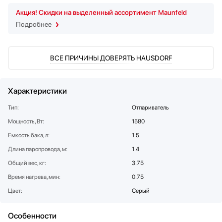
Стаканомоечные машины
Акция! Скидки на выделенный ассортимент Maunfeld
Стиральные машины
Подробнее
Сушильные машины
Телевизоры
ВСЕ ПРИЧИНЫ ДОВЕРЯТЬ HAUSDORF
Тостеры
Увлажнители воздуха
Утюги
Характеристики
Фены
Тип:
Отпариватель
Холодильники
Холодильное оборудование
Мощность, Вт:
1580
Хьюмидоры
Емкость бака, л:
1.5
Чайники
Длина паропровода, м:
1.4
Общий вес, кг:
3.75
Время нагрева, мин:
0.75
Цвет:
Серый
Особенности