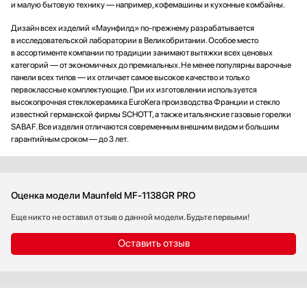
и малую бытовую технику — например, кофемашины и кухонные комбайны.
Дизайн всех изделий «Маунфилд» по-прежнему разрабатывается
в исследовательской лаборатории в Великобритании. Особое место
в ассортименте компании по традиции занимают вытяжки всех ценовых
категорий — от экономичных до премиальных. Не менее популярны варочные
панели всех типов — их отличает самое высокое качество и только
первоклассные комплектующие. При их изготовлении используется
высокопрочная стеклокерамика EuroKera производства Франции и стекло
известной германской фирмы SCHOTT, а также итальянские газовые горелки
SABAF. Все изделия отличаются современным внешним видом и большим
гарантийным сроком — до 3 лет.
Оценка модели Maunfeld MF-1138GR PRO
Еще никто не оставил отзыв о данной модели. Будьте первыми!
Оставить отзыв