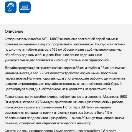
Описание
Отпариватель Maunfeld MF-1138GR выполнен в элегантной серой гамме и
сочетает аккуратный силуэт с продуманной эргономикой. Корпус компактный
по ширине и глубине, а высота 165 см обеспечивает удобную вертикальную
обработку одежды любых длин. Внешние линии сдержанные и
универсальные, что впишется в интерьер спальни или гардеробной.
Дизайн продуман для практичности: ширина 36 см и глубина 23 см занимают
минимум места, а вес 3,75 кг делает устройство мобильным и простым в
перестановке. Наличие подставки для утюга упрощает работу с деликатными
вещами и предотвращает случайные контакты с нагретой подошвой. Серый
цвет корпуса выглядит нейтрально и не выделяется на фоне текстиля.
Техническая начинка обеспечивает эффективность и скорость. Мощность 1580
Вт и время нагрева 0,75 минуты дают почти мгновенную готовность к работе,
что экономит время в утренней суете. Поток пара 38 г/мин аккуратно
расправляет складки на тонких и плотных тканях, а ёмкость бака 1,5 л
обеспечивает продолжительную работу — около 39 минут при непрерывном
режиме, что удобно для обработки гардероба или штор.
Сочетание длины паропровода 1,4 м и электрического кабеля 1,8 м даёт