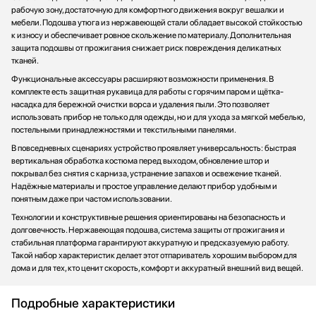
рабочую зону, достаточную для комфортного движения вокруг вешалки и
мебели. Подошва утюга из нержавеющей стали обладает высокой стойкостью
к износу и обеспечивает ровное скольжение по материалу. Дополнительная
защита подошвы от прожигания снижает риск повреждения деликатных
тканей.
Функциональные аксессуары расширяют возможности применения. В
комплекте есть защитная рукавица для работы с горячим паром и щётка-
насадка для бережной очистки ворса и удаления пыли. Это позволяет
использовать прибор не только для одежды, но и для ухода за мягкой мебелью,
постельными принадлежностями и текстильными панелями.
В повседневных сценариях устройство проявляет универсальность: быстрая
вертикальная обработка костюма перед выходом, обновление штор и
покрывал без снятия с карниза, устранение запахов и освежение тканей.
Надёжные материалы и простое управление делают прибор удобным и
понятным даже при частом использовании.
Технологии и конструктивные решения ориентированы на безопасность и
долговечность. Нержавеющая подошва, система защиты от прожигания и
стабильная платформа гарантируют аккуратную и предсказуемую работу.
Такой набор характеристик делает этот отпариватель хорошим выбором для
дома и для тех, кто ценит скорость, комфорт и аккуратный внешний вид вещей.
Подробные характеристики