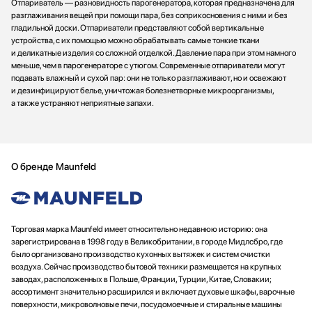
Отпариватель — разновидность парогенератора, которая предназначена для
разглаживания вещей при помощи пара, без соприкосновения с ними и без
гладильной доски. Отпариватели представляют собой вертикальные
устройства, с их помощью можно обрабатывать самые тонкие ткани
и деликатные изделия со сложной отделкой. Давление пара при этом намного
меньше, чем в парогенераторе с утюгом. Современные отпариватели могут
подавать влажный и сухой пар: они не только разглаживают, но и освежают
и дезинфицируют белье, уничтожая болезнетворные микроорганизмы,
а также устраняют неприятные запахи.
О бренде Maunfeld
Торговая марка Maunfeld имеет относительно недавнюю историю: она
зарегистрирована в 1998 году в Великобритании, в городе Мидлсбро, где
было организовано производство кухонных вытяжек и систем очистки
воздуха. Сейчас производство бытовой техники размещается на крупных
заводах, расположенных в Польше, Франции, Турции, Китае, Словакии;
ассортимент значительно расширился и включает духовые шкафы, варочные
поверхности, микроволновые печи, посудомоечные и стиральные машины