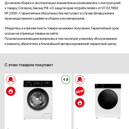
До начала сборки и эксплуатации внимательно ознакомьтесь с инструкцией
к товару. Согласно Закону РФ «О защите прав потребителей» от 07.02.1992
№ 2300-1 гарантийные обязательства наступают в случае обнаружения
производственного дефекта сборки или материалов.
Убедитесь в комплектности товара на момент получения. Гарантийный срок
указан на странице товара на сайте.
По всем возникающим вопросам, в том числе регулярному обслуживанию
и ремонту, обратитесь в ближайший авторизированной сервисный центр.
С этим товаром покупают
4.8
Тип установки:
отдельностоящ
Максимальная загрузка (кг):
Скорость отжима (об/мин):
12
Управление:
электронн
Количество режимов стирки:
Ширина (см):
59
Глубина (см):