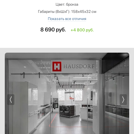
Цвет: бронза
Габариты (ВхШхГ): 158х45х32 см
Высота: меньше на 7 см
Ширина: больше на 9 см
8 690
руб.
+4 800 руб.
Глубина: больше на 9 см
Емкость бака: больше на 0.1 л