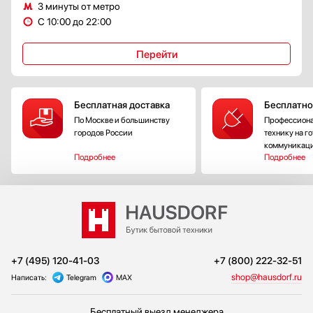
3 минуты от метро
С 10:00 до 22:00
Перейти
Бесплатная доставка
Бесплатно
По Москве и большинству
Профессиона
городов России
технику на г
коммуникац
Подробнее
Подробнее
+7 (495) 120-41-03
+7 (800) 222-32-51
shop@hausdorf.ru
Написать:
Telegram
MAX
Бесплатный выезд менеджера