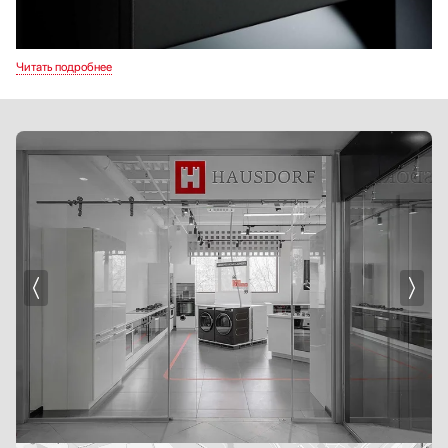
С помощью этих моделей можно приготовить мясо, фрукты, овощи, рыбу. Они
снабжены различными функциями, позволяющими настроить режим
приготовления и вручную и внести больше разнообразия в ваш рацион. Все
пароварки бренда изготавливаются из качественных материалов
и соответствуют высоким техническим стандартам. Продукция славится
своим сроком эксплуатации, который обусловлен бдительным контролем
за всеми этапами производства.
Пароварки имеют функцию программирования рецептов. Это значит, что
нужно настроить все необходимые параметры для конкретного блюда, а потом
их просто сохранить — и при повторном приготовлении нужно будет лишь
выбрать нужный рецепт в памяти устройства. Использование современных
технологий позволяет легко готовить полезную для здоровья пищу
и отказаться от использования вредных продуктов.