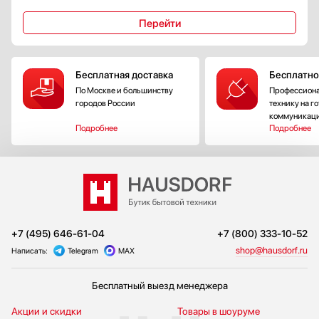
Перейти
Бесплатная доставка
Бесплатно
По Москве и большинству
Профессиона
городов России
технику на г
коммуникац
Подробнее
Подробнее
+7 (495) 646-61-04
+7 (800) 333-10-52
shop@hausdorf.ru
Написать:
Telegram
MAX
Бесплатный выезд менеджера
Акции и скидки
Товары в шоуруме