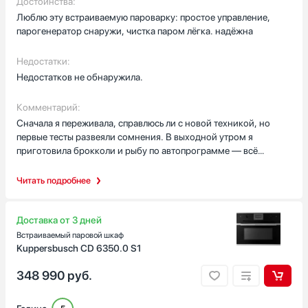
Достоинства:
Люблю эту встраиваемую пароварку: простое управление,
парогенератор снаружи, чистка паром лёгка. надёжна
Недостатки:
Недостатков не обнаружила.
Комментарий:
Сначала я переживала, справлюсь ли с новой техникой, но
первые тесты развеяли сомнения. В выходной утром я
приготовила брокколи и рыбу по автопрограмме — всё
получилось ровно и без запаха, а муж даже заметил, что
овощи сохранили цвет и вкус. Очень выручил внешний
Читать подробнее
парогенератор: пар идёт ровный, и мне кажется, продукты как
будто готовятся аккуратнее, не пересушиваются. Теперь часто
готовлю на пару для ребёнка — пюре и нежное мясо, а ещё
Доставка от 3 дней
использую режим стерилизации для бутылочек, это даёт
Встраиваемый паровой шкаф
спокойствие ночью.
Kuppersbusch CD 6350.0 S1
348 990
руб.
Очистка паром оказалась простой: после готовки оставляю
камеру пропариться и протираю — без долгой чистки и
грязных щёток. Съёмная дверца и галогенное освещение