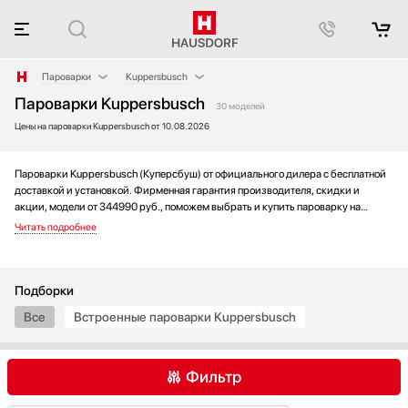
Пароварки
Kuppersbusch
Пароварки Kuppersbusch
Аксессуары
BORA
30 моделей
Цены на пароварки Kuppersbusch от 10.08.2026
Аксессуары и принадлежности
De Dietrich
Акустические системы
Fulgor Milano
Аромастанции
Gaggenau
Пароварки Kuppersbusch (Куперсбуш) от официального дилера с бесплатной
доставкой и установкой. Фирменная гарантия производителя, скидки и
Барбекю
Ilve
акции, модели от 344990 руб., поможем выбрать и купить пароварку на
Беспроводные акустические системы
Miele
выгодных условиях без переплаты. Новинки и хиты года, отзывы покупателей
и мнения специалистов, а также фотографии, техническая документация и
Блендеры
Neff
видео моделей.
Вакуумные упаковщики
Restart
Варочные панели
Siemens
Подборки
Варочные центры
V-ZUG
Все
Встроенные пароварки Kuppersbusch
Вафельницы
Wolf
Вентиляторы
Фильтр
Весы
Винные шкафы