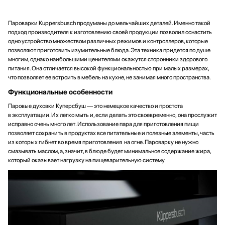
Пароварки Kuppersbusch продуманы до мельчайших деталей. Именно такой
подход производителя к изготовлению своей продукции позволил оснастить
одно устройство множеством различных режимов и контроллеров, которые
позволяют приготовить изумительные блюда. Эта техника придется по душе
многим, однако наибольшими ценителями окажутся сторонники здорового
питания. Она отличается высокой функциональностью при малых размерах,
что позволяет ее встроить в мебель на кухне, не занимая много пространства.
Функциональные особенности
Паровые духовки Куперсбуш — это немецкое качество и простота
в эксплуатации. Их легко мыть и, если делать это своевременно, она прослужит
исправно очень много лет. Использование пара для приготовления пищи
позволяет сохранить в продуктах все питательные и полезные элементы, часть
из которых гибнет во время приготовления на огне. Пароварку не нужно
смазывать маслом, а, значит, в блюде будет минимальное содержание жира,
который оказывает нагрузку на пищеварительную систему.