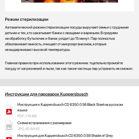
Режим стерилизации
Автоматический режим стерилизации посуды выручает семьи с грудными
детьми и тех, кто закатывает банки с овощами и вареньем. В среднем
на обработку бутылочек и банок уходит до 15 минут. Пар полностью
обволакивает емкость, очищает от микроорганизмов, которые
не выдерживают высокой температуры.
Главное правило при использовании этого режима: тщательно промойте
посуду от загрязнений и пыли, так как такие частицы пар устранить не сможет.
Инструкции для пароварок Kuppersbusch
Инструкция к Kuppersbusch CD 6350.0 S6 Black Steel на русском
языке
PDF, 1.15 Мб
Схема встраивания с размерами
JPG, 40.84 Кб
Инструкция для Kuppersbusch CD 6350.0 S9 Shade of Grey