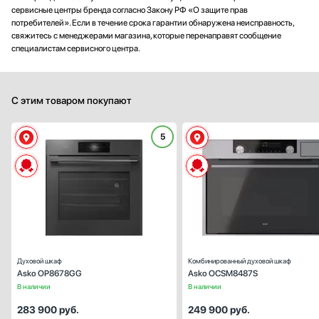
сервисные центры бренда согласно Закону РФ «О защите прав
потребителей». Если в течение срока гарантии обнаружена неисправность,
свяжитесь с менеджерами магазина, которые перенаправят сообщение
специалистам сервисного центра.
С этим товаром покупают
5
Способ подключения:
электрическ
Ширина (см):
59
Объем (л):
Цвет:
жемчужно-серый (Pearl Gre
Очистка духовки:
пиролитическ
Число режимов работы:
Духовой шкаф
Комбинированный духовой шкаф
Asko OP8678GG
Asko OCSM8487S
В наличии
В наличии
283 900
руб.
249 900
руб.