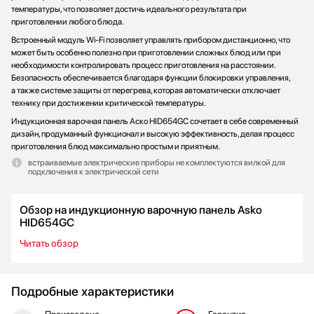
температуры, что позволяет достичь идеального результата при
приготовлении любого блюда.
Встроенный модуль Wi-Fi позволяет управлять прибором дистанционно, что
может быть особенно полезно при приготовлении сложных блюд или при
необходимости контролировать процесс приготовления на расстоянии.
Безопасность обеспечивается благодаря функции блокировки управления,
а также системе защиты от перегрева, которая автоматически отключает
технику при достижении критической температуры.
Индукционная варочная панель Аско HID654GC сочетает в себе современный
дизайн, продуманный функционал и высокую эффективность, делая процесс
приготовления блюд максимально простым и приятным.
встраиваемые электрические приборы не комплектуются вилкой для
подключения к электрической сети
Обзор на индукционную варочную панель Asko
HID654GC
Читать обзор
Подробные характеристики