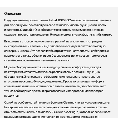
Описание
Индукционная варочная панель Asko HID654GC — это современное решение
для любой кухни, сочетающее в себе технологичность, функциональность
и элегантный дизайн. Она обладает множеством преимуществ, которые
сделают процесс приготовления блюд максимально комфортным и быстрым.
Выполнена в строгом черном цвете с рамкой из алюминия, что придает
ей современный и стильный вид. Управление осуществляется с помощью
сенсорных кнопок. Это позволяет быстро и точно настраивать необходимые
параметры, а также обеспечивает безопасность использования, исключая
случайное включение или изменение режимов.
Модель оборудована четырьмя индукционными конфорками, каждая
из которых имеет автоматическое распознавание посуды и функцию
объединения. Это позволяет эффективно использовать пространство
и готовить несколько блюд одновременно. Кроме того, каждая конфорка
оснащена независимым таймером с автовыключением, что обеспечивает
точное соблюдение времени приготовления и предотвращает перегрев
продуктов.
Одной из особенностей является функция Cleaning-пауза, которая позволяет
быстро и безопасно очистить поверхность во время приготовления. Также
стоит отметить наличие технологии Celsius°Cooking™, которая обеспечивает
равномерное распределение тепла и точное поддержание заданной