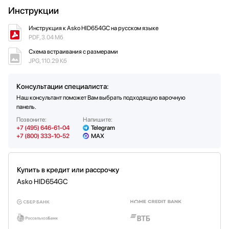
удаленного управления
Автоматика приготовления
Инструкции
Таймер
Конфорок индукционных
Вес (кг)
Автоматические программы: жарка,
Да
11
4
Управление точным градусом
автоматический нагрев, гриль,
приготовления (Celsius°Cooking™)
Тип таймера
Вес брутто (кг)
Звуковой с отключением
12.9
варка, тушение, перемещение с
Инструкция к Asko HID654GC на русском языке
Независимый таймер с
конфорки на конфорку
PDF, 3.04 Мб
Длина кабеля (м)
1.5
автовыключением для каждой
конфорки
Схема встраивания с размерами
Приготовления
JPG, 110.29 Кб
Функция паузы
Базовая
Индикаторы
Индикатор остаточного тепла
Консультации специалиста:
Индикация уровня мощности
Наш консультант поможет Вам выбрать подходящую варочную
панель.
Позвоните:
Напишите:
+7 (495) 646-61-04
Telegram
+7 (800) 333-10-52
MAX
Купить в кредит или рассрочку
Asko HID654GC