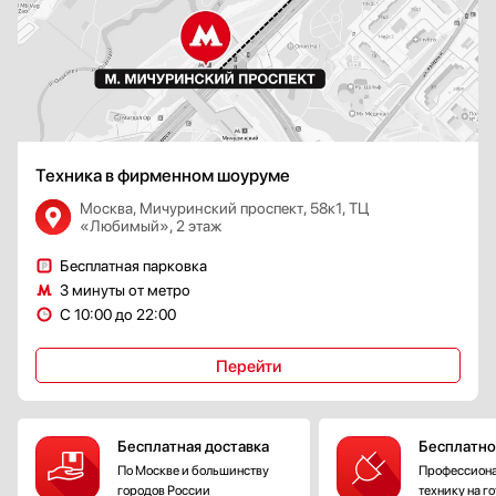
Техника в фирменном шоуруме
Москва, Мичуринский проспект, 58к1, ТЦ
«Любимый», 2 этаж
Бесплатная парковка
3 минуты от метро
С 10:00 до 22:00
Перейти
Бесплатная доставка
Бесплатно
По Москве и большинству
Профессиона
городов России
технику на г