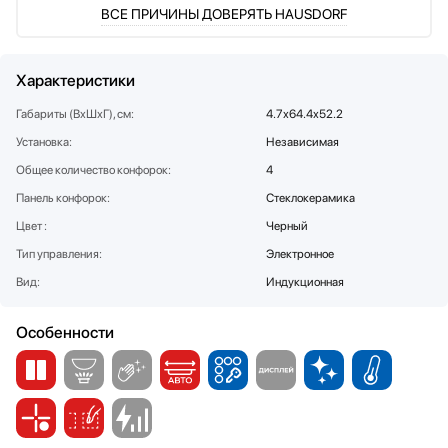
ВСЕ ПРИЧИНЫ ДОВЕРЯТЬ HAUSDORF
Стаканомоечные машины
Стиральные машины
Сушильные машины
Характеристики
Телевизоры
Габариты (ВхШхГ), см:
4.7х64.4х52.2
Тостеры
Установка:
Независимая
Увлажнители воздуха
Утюги
Общее количество конфорок:
4
Фены
Панель конфорок:
Стеклокерамика
Холодильники
Цвет :
Черный
Холодильное оборудование
Тип управления:
Электронное
Хьюмидоры
Вид:
Индукционная
Чайники
Особенности