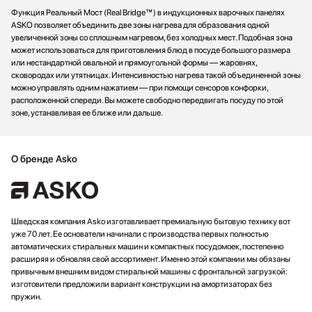
Функция Реальный Мост (Real Bridge™) в индукционных варочных панелях
ASKO позволяет объединить две зоны нагрева для образования одной
увеличенной зоны со сплошным нагревом, без холодных мест. Подобная зона
может использоваться для приготовления блюд в посуде большого размера
или нестандартной овальной и прямоугольной формы — жаровнях,
сковородах или утятницах. Интенсивностью нагрева такой объединенной зоны
можно управлять одним нажатием — при помощи сенсоров конфорки,
расположенной спереди. Вы можете свободно передвигать посуду по этой
зоне, устанавливая ее ближе или дальше.
О бренде Asko
Шведская компания Asko изготавливает премиальную бытовую технику вот
уже 70 лет. Ее основатели начинали с производства первых полностью
автоматических стиральных машин и компактных посудомоек, постепенно
расширяя и обновляя свой ассортимент. Именно этой компании мы обязаны
привычным внешним видом стиральной машины с фронтальной загрузкой:
изготовители предложили вариант конструкции на амортизаторах без
пружин.