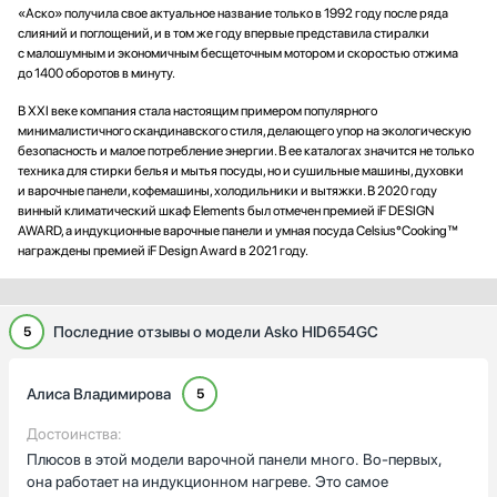
«Аско» получила свое актуальное название только в 1992 году после ряда
слияний и поглощений, и в том же году впервые представила стиралки
с малошумным и экономичным бесщеточным мотором и скоростью отжима
до 1400 оборотов в минуту.
В XXI веке компания стала настоящим примером популярного
минималистичного скандинавского стиля, делающего упор на экологическую
безопасность и малое потребление энергии. В ее каталогах значится не только
техника для стирки белья и мытья посуды, но и сушильные машины, духовки
и варочные панели, кофемашины, холодильники и вытяжки. В 2020 году
винный климатический шкаф Elements был отмечен премией iF DESIGN
AWARD, а индукционные варочные панели и умная посуда Celsius°Cooking™
награждены премией iF Design Award в 2021 году.
Последние отзывы о модели Asko HID654GC
5
Алиса Владимирова
5
Достоинства:
Плюсов в этой модели варочной панели много. Во-первых,
она работает на индукционном нагреве. Это самое