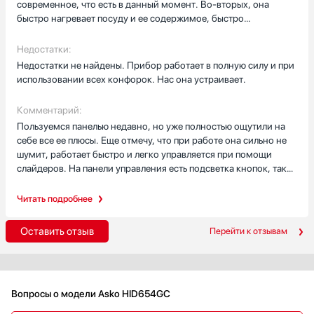
современное, что есть в данный момент. Во-вторых, она
быстро нагревает посуду и ее содержимое, быстро
охлаждается. В-третьих, панель не будет работать без посуды
на ней, поэтому безопасна для детей и животных. еще для
Недостатки:
безопасности в панели имеется защита от детей. панель сама
Недостатки не найдены. Прибор работает в полную силу и при
не греется, а только под дном посуды, поэтому не нагревает
использовании всех конфорок. Нас она устраивает.
воздух в помещении и об нее нет вероятности получить ожег.
Можно не бояться, что выкипевшая жидкость, попав на панель
Комментарий:
управления, спровоцирует глюк. Просто панель полностью
Пользуемся панелью недавно, но уже полностью ощутили на
отключится и ничего не произойдет. Готовить при помощи
себе все ее плюсы. Еще отмечу, что при работе она сильно не
такого прибора удобно и безопасно, так что рекомендую
шумит, работает быстро и легко управляется при помощи
всем!
слайдеров. На панели управления есть подсветка кнопок, так
что можно сразу увидеть, какая конфорка включена и на какой
ступени разогрева. Панель идеальна во всем, спешите ее
Читать подробнее
приобретать.
Оставить отзыв
Перейти к отзывам
Вопросы о модели Asko HID654GC