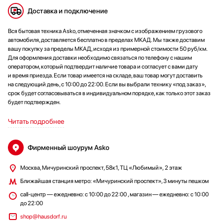
Доставка и подключение
Вся бытовая техника Asko, отмеченная значком с изображением грузового
автомобиля, доставляется бесплатно в пределах МКАД. Мы также доставим
вашу покупку за пределы МКАД, исходя из примерной стоимости 50 руб/км.
Для оформления доставки необходимо связаться по телефону с нашим
оператором, который подтвердит наличие товара и согласует с вами дату
и время приезда. Если товар имеется на складе, ваш товар могут доставить
на следующий день, с 10:00 до 22:00. Если вы выбрали технику «под заказ»,
срок будет согласовываться в индивидуальном порядке, как только этот заказ
будет подтвержден.
Читать подробнее
Фирменный шоурум Asko
Москва, Мичуринский проспект, 58к1, ТЦ «Любимый», 2 этаж
Ближайшая станция метро: «Мичуринский проспект», 3 минуты пешком
сall-центр — ежедневно: с 10:00 до 22:00 , магазин — ежедневно: с 10:00
до 22:00
shop@hausdorf.ru