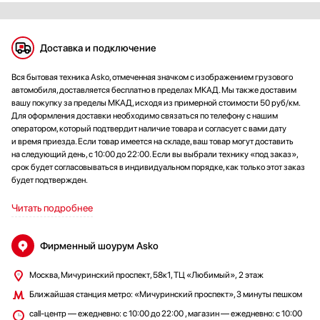
Доставка и подключение
Вся бытовая техника Asko, отмеченная значком с изображением грузового
автомобиля, доставляется бесплатно в пределах МКАД. Мы также доставим
вашу покупку за пределы МКАД, исходя из примерной стоимости 50 руб/км.
Для оформления доставки необходимо связаться по телефону с нашим
оператором, который подтвердит наличие товара и согласует с вами дату
и время приезда. Если товар имеется на складе, ваш товар могут доставить
на следующий день, с 10:00 до 22:00. Если вы выбрали технику «под заказ»,
срок будет согласовываться в индивидуальном порядке, как только этот заказ
будет подтвержден.
Читать подробнее
Фирменный шоурум Asko
Москва, Мичуринский проспект, 58к1, ТЦ «Любимый», 2 этаж
Ближайшая станция метро: «Мичуринский проспект», 3 минуты пешком
сall-центр — ежедневно: с 10:00 до 22:00 , магазин — ежедневно: с 10:00