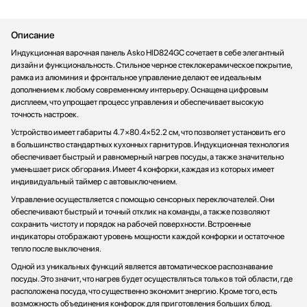
Описание
Индукционная варочная панель Asko HID824GC сочетает в себе элегантный
дизайн и функциональность. Стильное черное стеклокерамическое покрытие,
рамка из алюминия и фронтальное управление делают ее идеальным
дополнением к любому современному интерьеру. Оснащена цифровым
дисплеем, что упрощает процесс управления и обеспечивает высокую
точность настроек.
Устройство имеет габариты 4.7×80.4×52.2 см, что позволяет установить его
в большинство стандартных кухонных гарнитуров. Индукционная технология
обеспечивает быстрый и равномерный нагрев посуды, а также значительно
уменьшает риск обгорания. Имеет 4 конфорки, каждая из которых имеет
индивидуальный таймер с автовыключением.
Управление осуществляется с помощью сенсорных переключателей. Они
обеспечивают быстрый и точный отклик на команды, а также позволяют
сохранить чистоту и порядок на рабочей поверхности. Встроенные
индикаторы отображают уровень мощности каждой конфорки и остаточное
тепло после выключения.
Одной из уникальных функций является автоматическое распознавание
посуды. Это значит, что нагрев будет осуществляться только в той области, где
расположена посуда, что существенно экономит энергию. Кроме того, есть
возможность объединения конфорок для приготовления больших блюд.