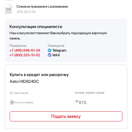
автовыключением для каждой
конфорки
Схема встраивания с размерами
Приготовления
JPG, 56.2 Кб
Функция паузы
Базовая
Индикаторы
Индикатор остаточного тепла
Консультации специалиста:
Индикация уровня мощности
Наш консультант поможет Вам выбрать подходящую варочную
панель.
Позвоните:
Напишите:
+7 (495) 646-61-04
Telegram
+7 (800) 333-10-52
MAX
Купить в кредит или рассрочку
Asko HID824GC
Подать заявку