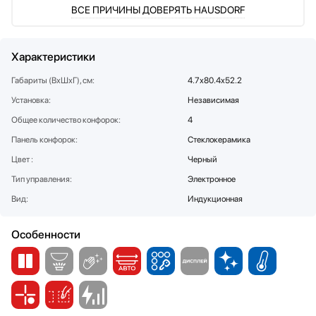
ВСЕ ПРИЧИНЫ ДОВЕРЯТЬ HAUSDORF
Стаканомоечные машины
Стиральные машины
Сушильные машины
Характеристики
Телевизоры
Габариты (ВхШхГ), см:
4.7х80.4х52.2
Тостеры
Установка:
Независимая
Увлажнители воздуха
Утюги
Общее количество конфорок:
4
Фены
Панель конфорок:
Стеклокерамика
Холодильники
Цвет :
Черный
Холодильное оборудование
Тип управления:
Электронное
Хьюмидоры
Вид:
Индукционная
Чайники
Особенности