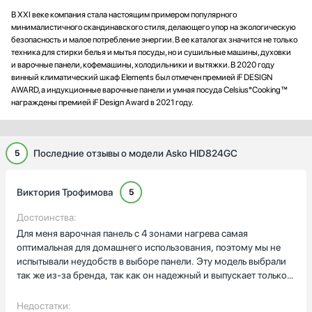
В XXI веке компания стала настоящим примером популярного
минималистичного скандинавского стиля, делающего упор на экологическую
безопасность и малое потребление энергии. В ее каталогах значится не только
техника для стирки белья и мытья посуды, но и сушильные машины, духовки
и варочные панели, кофемашины, холодильники и вытяжки. В 2020 году
винный климатический шкаф Elements был отмечен премией iF DESIGN
AWARD, а индукционные варочные панели и умная посуда Celsius°Cooking™
награждены премией iF Design Award в 2021 году.
Последние отзывы о модели Asko HID824GC
5
Виктория Трофимова
5
Достоинства:
Для меня варочная панель с 4 зонами нагрева самая
оптимальная для домашнего использования, поэтому мы не
испытывали неудобств в выборе панели. Эту модель выбрали
так же из-за бренда, так как он надежный и выпускает только
качественную технику. Панель классно смотрится в интерьере
кухни. Она легко управляется, имеет 13 степеней нагрева,
Недостатки: