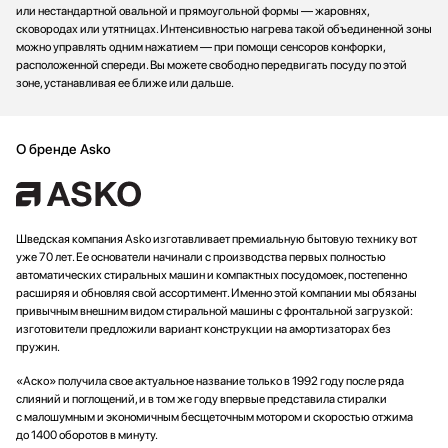
или нестандартной овальной и прямоугольной формы — жаровнях,
сковородах или утятницах. Интенсивностью нагрева такой объединенной зоны
можно управлять одним нажатием — при помощи сенсоров конфорки,
расположенной спереди. Вы можете свободно передвигать посуду по этой
зоне, устанавливая ее ближе или дальше.
О бренде Asko
Шведская компания Asko изготавливает премиальную бытовую технику вот
уже 70 лет. Ее основатели начинали с производства первых полностью
автоматических стиральных машин и компактных посудомоек, постепенно
расширяя и обновляя свой ассортимент. Именно этой компании мы обязаны
привычным внешним видом стиральной машины с фронтальной загрузкой:
изготовители предложили вариант конструкции на амортизаторах без
пружин.
«Аско» получила свое актуальное название только в 1992 году после ряда
слияний и поглощений, и в том же году впервые представила стиралки
с малошумным и экономичным бесщеточным мотором и скоростью отжима
до 1400 оборотов в минуту.