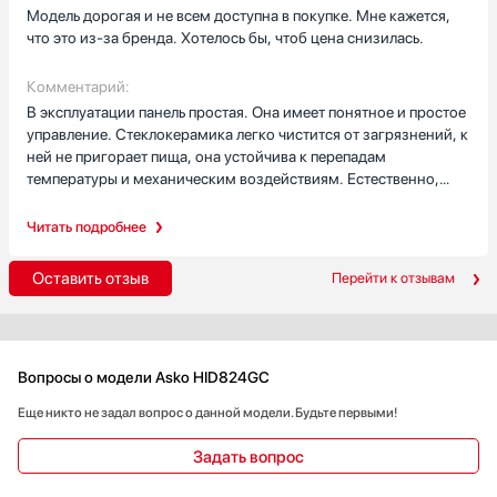
которые регулируются плавно, а нагрев начинается
Модель дорогая и не всем доступна в покупке. Мне кажется,
моментально. На мой взгляд, на этой панели я готовлю
что это из-за бренда. Хотелось бы, чтоб цена снизилась.
намного быстрее, чем раньше на простой электрической
плите. Индукционный нагрев более современный и
Комментарий:
достаточно быстрый. Радует еще то, что сама панель при
В эксплуатации панель простая. Она имеет понятное и простое
работе не нагревается, так как нагрев происходит только,
управление. Стеклокерамика легко чистится от загрязнений, к
непосредственно под дном посуды. В связи с этим, панель
ней не пригорает пища, она устойчива к перепадам
безопасна и не травмоопасна при эксплуатации. При ее
температуры и механическим воздействиям. Естественно,
установке, кухня приобретает более современный стиль,
надо правильно ухаживать за панелью, тогда она всегда будет
становится в помещении намного уютнее, ну и конечно,
выглядеть, как новая.
Читать подробнее
панель упрощает работу хозяйки. я всем ее рекомендую!
Оставить отзыв
Перейти к отзывам
Вопросы о модели Asko HID824GC
Еще никто не задал вопрос о данной модели. Будьте первыми!
Задать вопрос