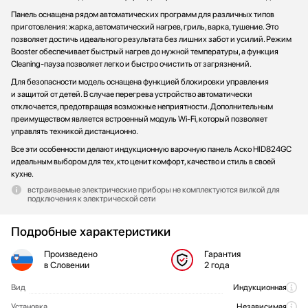
Панель оснащена рядом автоматических программ для различных типов
приготовления: жарка, автоматический нагрев, гриль, варка, тушение. Это
позволяет достичь идеального результата без лишних забот и усилий. Режим
Booster обеспечивает быстрый нагрев до нужной температуры, а функция
Cleaning-пауза позволяет легко и быстро очистить от загрязнений.
Для безопасности модель оснащена функцией блокировки управления
и защитой от детей. В случае перегрева устройство автоматически
отключается, предотвращая возможные неприятности. Дополнительным
преимуществом является встроенный модуль Wi-Fi, который позволяет
управлять техникой дистанционно.
Все эти особенности делают индукционную варочную панель Аско HID824GC
идеальным выбором для тех, кто ценит комфорт, качество и стиль в своей
кухне.
встраиваемые электрические приборы не комплектуются вилкой для
подключения к электрической сети
Подробные характеристики
Произведено
Гарантия
в Словении
2 года
Вид
Индукционная
Общие характеристики
Установка
Независимая