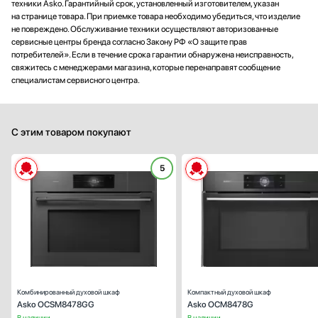
техники Asko. Гарантийный срок, установленный изготовителем, указан
на странице товара. При приемке товара необходимо убедиться, что изделие
не повреждено. Обслуживание техники осуществляют авторизованные
сервисные центры бренда согласно Закону РФ «О защите прав
потребителей». Если в течение срока гарантии обнаружена неисправность,
свяжитесь с менеджерами магазина, которые перенаправят сообщение
специалистам сервисного центра.
С этим товаром покупают
5
Способ подключения:
электрическ
Ширина (см):
59
Объем (л):
Цвет:
жемчужно-серый (Pearl Gre
Очистка духовки:
паров
Число режимов работы:
Комбинированный духовой шкаф
Компактный духовой шкаф
Asko OCSM8478GG
Asko OCM8478G
В наличии
В наличии