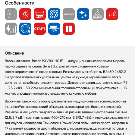
Особенности
Стаканомоечные машины
Стиральные машины
Сушильные машины
Телевизоры
Тостеры
Увлажнители воздуха
Утюги
Описание
Фены
Варочная панель Bosch PXV831HC1E — индукционная независимая модель
Холодильники
черного цвета из серии Serie | 6, с элегантным скошенным краем и
стеклокерамической поверхностью. Ее компактные габариты 5.1×80.2×52.2
Холодильное оборудование
см делают изделие аккуратным акцентом на кухне, а черная панель легко
Хьюмидоры
сочетается с любым стилем интерьера. Для встраивания достаточно ниши 75
—75.2×49—50.2 см, минимальная толщина столешницы при установке — 16
Чайники
мм, что упрощает монтаж в стандартную кухонную мебель.
Варочная поверхность оборудована пятью индукционными зонами, включая
InductionFlex, позволяющий объединять конфорки для больших емкостей.
Размеры и мощности зон рассчитаны на разные задачи: центральная 240 мм
(2.5/3.7 кВт), крупная правая 400×210 мм (3.3/3.7 кВт), и несколько маленьких
для соусов и подогрева. Технология PowerBoost повышает скорость нагрева, а
17 ступеней мощности дают гибкое регулирование для деликатной готовки и
интенсивного кипячения. Автоматическое распознавание посуды экономит