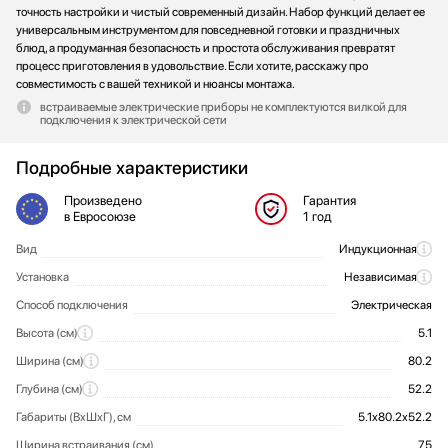
точность настройки и чистый современный дизайн. Набор функций делает ее
универсальным инструментом для повседневной готовки и праздничных
блюд, а продуманная безопасность и простота обслуживания превратят
процесс приготовления в удовольствие. Если хотите, расскажу про
совместимость с вашей техникой и нюансы монтажа.
встраиваемые электрические приборы не комплектуются вилкой для
подключения к электрической сети
Подробные характеристики
Произведено
Гарантия
в Евросоюзе
1 год
Вид
Индукционная
Общие характеристики
Установка
Независимая
Способ подключения
Электрическая
Высота (см)
5.1
Ширина (см)
80.2
Глубина (см)
52.2
Габариты (ВхШхГ), см
5.1х80.2х52.2
Ширина встраивания (см)
75