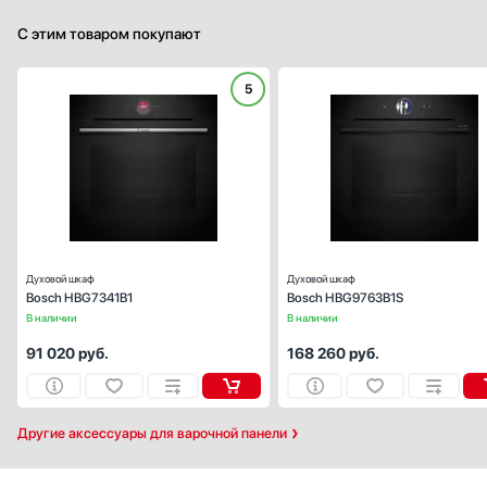
С этим товаром покупают
5
Способ подключения:
электрическ
Ширина (см):
59
Объем (л):
Цвет:
черн
Очистка духовки:
каталитическ
Число режимов работы:
Духовой шкаф
Духовой шкаф
Bosch HBG7341B1
Bosch HBG9763B1S
В наличии
В наличии
91 020
руб.
168 260
руб.
Другие аксессуары для варочной панели