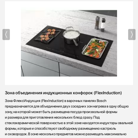
Зона объединения индукционных конфорок (FlexInduction)
Зона ФлексИндукция (FlexInduction) в варочных панелях Bosch
предназначается для объединения двух соседних зон нагрева в одну общую
зону, на которой может быть размещена посуда произвольной формы
и размера для приготовления нескольких блюд сразу. Под
стеклокерамической поверхностью в этой зоне находятся индукторы овальной
формы, которые и способствуют свободному размещению кастрюль
и сковородок. В зоне несколько предметов можно размещать максимально