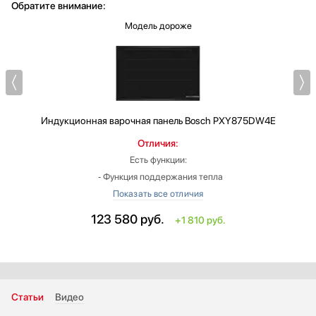
Обратите внимание:
Модель дороже
Индукционная варочная панель
Bosch PXY875DW4E
Отличия:
Есть функции:
‐ Функция поддержания тепла
‐ Усиленный нагрев для сковород (PanBoost)
‐ Функция изменения мощности при передвижении посуды
123 580
руб.
+1 810 руб.
(MoveMode)
Общее количество конфорок: 4
Ширина: больше на 1.4 см
Глубина: больше на 0.5 см
Цвет рамки: нержавеющая сталь
Статьи
Видео
Конфорок индукционных: 4