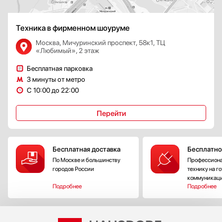
Техника в фирменном шоуруме
Москва, Мичуринский проспект, 58к1, ТЦ
«Любимый», 2 этаж
Бесплатная парковка
3 минуты от метро
С 10:00 до 22:00
Перейти
Бесплатная доставка
Бесплатно
По Москве и большинству
Профессиона
городов России
технику на г
коммуникац
Подробнее
Подробнее