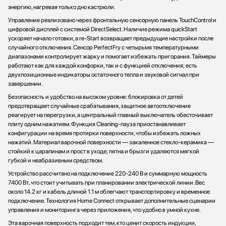
энергию, нагревая только дно кастрюли.
Управление реализовано через фронтальную сенсорную панель TouchControl и
цифровой дисплей с системой DirectSelect. Наличие режима quickStart
ускоряет начало готовки, а re-Start возвращает предыдущие настройки после
случайного отключения. Сенсор PerfectFry с четырьмя температурными
диапазонами контролирует жарку и помогает избежать пригорания. Таймеры
работают как для каждой конфорки, так и с функцией отключения; есть
двухпозиционные индикаторы остаточного тепла и звуковой сигнал при
завершении.
Безопасность и удобство на высоком уровне: блокировка от детей
предотвращает случайные срабатывания, защитное автоотключение
реагирует на перегрузки, а центральный главный выключатель обесточивает
плиту одним нажатием. Функция Cleaning-пауза приостанавливает
конфигурации на время протирки поверхности, чтобы избежать ложных
нажатий. Материал варочной поверхности — закаленное стекло-керамика —
стойкий к царапинам и прост в уходе; пятна и брызги удаляются мягкой
губкой и неабразивным средством.
Устройство рассчитано на подключение 220-240 В и суммарную мощность
7400 Вт, что стоит учитывать при планировании электрической линии. Вес
около 14.2 кг и кабель длиной 1.1 м облегчают транспортировку и временное
подключение. Технология Home Connect открывает дополнительные сценарии
управления и мониторинга через приложения, что удобно в умной кухне.
Эта варочная поверхность подходит тем, кто ценит скорость индукции,