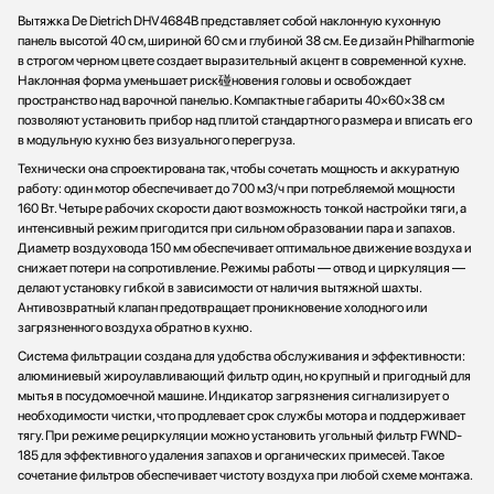
Вытяжка De Dietrich DHV4684B представляет собой наклонную кухонную
панель высотой 40 см, шириной 60 см и глубиной 38 см. Ее дизайн Philharmonie
в строгом черном цвете создает выразительный акцент в современной кухне.
Наклонная форма уменьшает риск碰новения головы и освобождает
пространство над варочной панелью. Компактные габариты 40×60×38 см
позволяют установить прибор над плитой стандартного размера и вписать его
в модульную кухню без визуального перегруза.
Технически она спроектирована так, чтобы сочетать мощность и аккуратную
работу: один мотор обеспечивает до 700 м3/ч при потребляемой мощности
160 Вт. Четыре рабочих скорости дают возможность тонкой настройки тяги, а
интенсивный режим пригодится при сильном образовании пара и запахов.
Диаметр воздуховода 150 мм обеспечивает оптимальное движение воздуха и
снижает потери на сопротивление. Режимы работы — отвод и циркуляция —
делают установку гибкой в зависимости от наличия вытяжной шахты.
Антивозвратный клапан предотвращает проникновение холодного или
загрязненного воздуха обратно в кухню.
Система фильтрации создана для удобства обслуживания и эффективности:
алюминиевый жироулавливающий фильтр один, но крупный и пригодный для
мытья в посудомоечной машине. Индикатор загрязнения сигнализирует о
необходимости чистки, что продлевает срок службы мотора и поддерживает
тягу. При режиме рециркуляции можно установить угольный фильтр FWND-
185 для эффективного удаления запахов и органических примесей. Такое
сочетание фильтров обеспечивает чистоту воздуха при любой схеме монтажа.