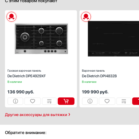
С этим товаром покупают
Габариты (ВхШхГ), см:
9х89х50
Цвет :
плати
Панель конфорок:
эмалированная ста
Общее количество конфорок:
Газовая варочная панель
Варочная панель
De Dietrich DPE4929XF
De Dietrich DPI4832B
В наличии
В наличии
136 990
руб.
199 990
руб.
Другие аксессуары для вытяжки
Обратите внимание: