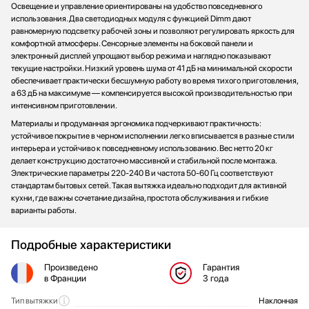
Освещение и управление ориентированы на удобство повседневного
использования. Два светодиодных модуля с функцией Dimm дают
равномерную подсветку рабочей зоны и позволяют регулировать яркость для
комфортной атмосферы. Сенсорные элементы на боковой панели и
электронный дисплей упрощают выбор режима и наглядно показывают
текущие настройки. Низкий уровень шума от 41 дБ на минимальной скорости
обеспечивает практически бесшумную работу во время тихого приготовления,
а 63 дБ на максимуме — компенсируется высокой производительностью при
интенсивном приготовлении.
Материалы и продуманная эргономика подчеркивают практичность:
устойчивое покрытие в черном исполнении легко вписывается в разные стили
интерьера и устойчиво к повседневному использованию. Вес нетто 20 кг
делает конструкцию достаточно массивной и стабильной после монтажа.
Электрические параметры 220-240 В и частота 50-60 Гц соответствуют
стандартам бытовых сетей. Такая вытяжка идеально подходит для активной
кухни, где важны сочетание дизайна, простота обслуживания и гибкие
варианты работы.
Подробные характеристики
Произведено
Гарантия
в Франции
3 года
Тип вытяжки
Наклонная
Общие характеристики