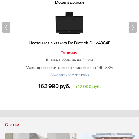
Модель дороже
Настенная вытяжка
De Dietrich DHV4984B
Отличия:
Ширина: больше на 30 см
Макс. производительность: меньше на 145 м3/ч
Количество фильтров: 3
Уровень шума на максимальной скорости: больше на 1 Дб
162 990
руб.
+17 000 руб.
Габариты (ВхШхГ): 40х90х38 см
‐
Фильтр: жироулавливающий и угольный
Статьи