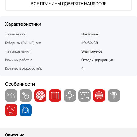
ВСЕ ПРИЧИНЫ ДОВЕРЯТЬ HAUSDORF
Стаканомоечные машины
Стиральные машины
Сушильные машины
Характеристики
Телевизоры
Тип вытяжки :
Наклонная
Тостеры
Габариты (ВхШхГ), см:
40х60х38
Увлажнители воздуха
Утюги
Тип управления:
Электронное
Фены
Режимы работы:
Отвод / циркуляция
Холодильники
Количество скоростей:
4
Холодильное оборудование
Хьюмидоры
Особенности
Чайники
Описание