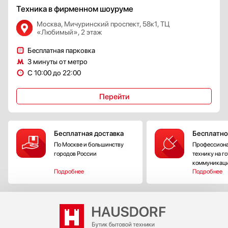
Техника в фирменном шоуруме
Москва, Мичуринский проспект, 58к1, ТЦ
«Любимый», 2 этаж
Бесплатная парковка
3 минуты от метро
С 10:00 до 22:00
Перейти
Бесплатная доставка
Бесплатно
По Москве и большинству
Профессиона
городов России
технику на г
коммуникац
Подробнее
Подробнее