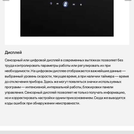
Дисплей
Сенсорный или цифровой дисплей в современных вытяжках позволяет без
труда контролировать параметры работы или регулировать их при
необходимости. На цифровом дисплее отображаются важнейшие данные —
выбранный уровень скорости, текущее время, а при наличии таймера — время
до отключения прибора. Здесь же могут появляться значки используемых
программ — интенсивной, интервальной работы, блокировки панели
управления. Сенсорный дисплей позволяет не только получать информацию,
но и корректировать настройки одним прикосновением. Сюда же выводятся
коды ошибок при обнаружении неисправности.