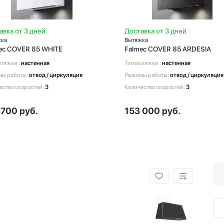
авка от 3 дней
Доставка от 3 дней
жка
Вытяжка
ec COVER 85 WHITE
Falmec COVER 85 ARDESIA
ытяжки :
настенная
Тип вытяжки :
настенная
ы работы:
отвод / циркуляция
Режимы работы:
отвод / циркуляция
ество скоростей:
3
Количество скоростей:
3
 700
руб.
153 000
руб.