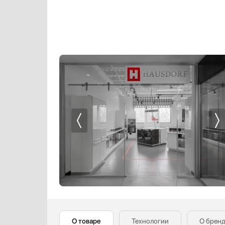
Профессиональные ледогенераторы
Профессиональные посудомоечные машины
Пылесосы
Системы кипячения воды AquaHot
Смесители
Соковыжималки
Стаканомоечные машины
Стиральные машины
Сушильные машины
Телевизоры
Тостеры
Увлажнители воздуха
Утюги
Фены
Холодильники
Холодильное оборудование
Хьюмидоры
О товаре
Технологии
О брен
Чайники