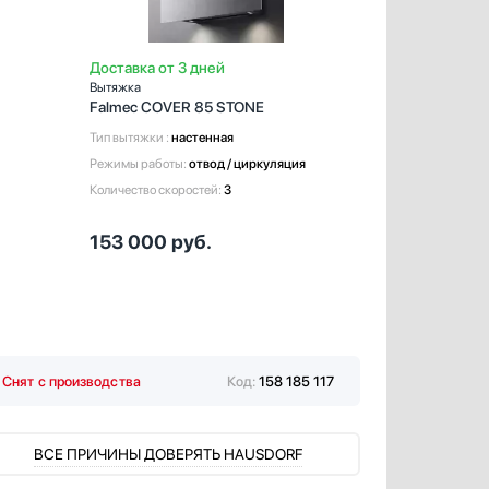
Доставка от 3 дней
Доставка от 
Вытяжка
Вытяжка
Falmec COVER 85 STONE
Falmec COV
Тип вытяжки :
настенная
Тип вытяжки :
н
Режимы работы:
отвод / циркуляция
Режимы работы
Количество скоростей:
3
Количество ско
153 000
руб.
153 000
р
Снят с производства
Код:
158 185 117
ВСЕ ПРИЧИНЫ ДОВЕРЯТЬ HAUSDORF