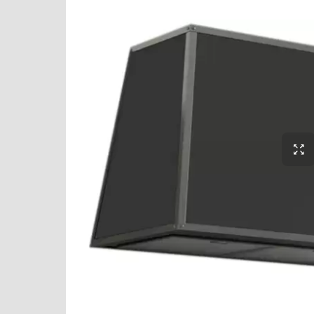
Кофемолки
Lofra
Кухонные комбайны
Maunfeld
Массажеры и спорт. инвентарь
Midea
Микроволновые печи
Miele
Миксеры
Neff
Мойки
Pando
Мультиварки
Restart
Мясорубки
Schaub Lorenz
Наушники
Siemens
Обогреватели
Smeg
Очистители воздуха
Teka
Пароварки
V-ZUG
Паровые шкафы для одежды
VARD
Парогенераторы
Viking
Подогреватели
Wolf
Посуда
Zigmund Shtain
Посудомоечные машины
Проф. аксессуары