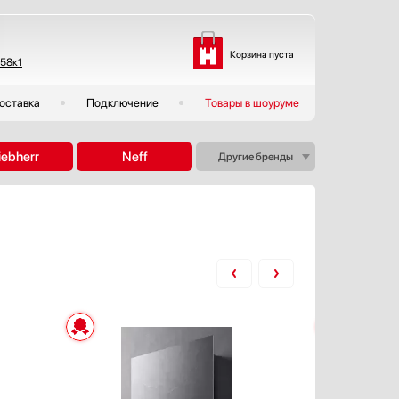
Корзина пуста
 58к1
оставка
Подключение
Товары в шоуруме
iebherr
Neff
Другие бренды