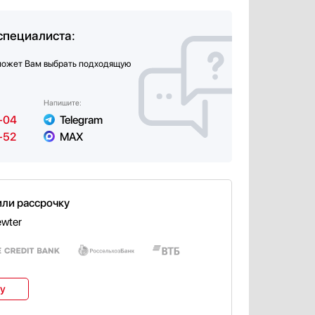
специалиста:
может Вам выбрать подходящую
Напишите:
-04
Telegram
-52
MAX
или рассрочку
ewter
ку