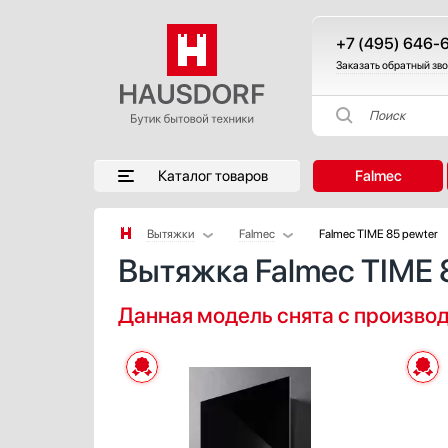
+7 (495) 646-
Заказать обратный зв
Поиск
Каталог товаров
Falmec
Вытяжки
Falmec
Falmec TIME 85 pewter
Вытяжка Falmec TIME 
Аксессуары
AEG
Аксессуары и принадлежности
Asko
Данная модель снята с произво
Акустические системы
Barazza
Аромастанции
Bertazzoni
Барбекю
BORA
Беспроводные акустические системы
Bosch
Блендеры
Brandt
Вакуумные упаковщики
De Dietrich