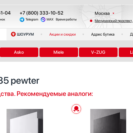
61-04
+7 (800) 333-10-52
Москва
онок
Telegram
MAX
Время работы
Мичуринский проспект,
Санкт-Петербург
Казань
ШОУРУМ
Акции и скидки
Адрес бутика
Д
Краснодар
Екатеринбург
Asko
Miele
V-ZUG
L
Тюмень
Новосибирск
Челябинск
85 pewter
Другие регионы
дства. Рекомендуемые аналоги: