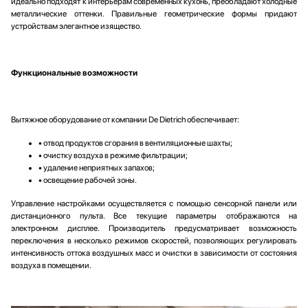
идеально подходят к интерьерам современных кухонь, преобладают холодные
Парогенераторы
Teka
металлические оттенки. Правильные геометрические формы придают
устройствам элегантное изящество.
Подогреватели
V-ZUG
Посудомоечные машины
Wolf
Проф. аксессуары
Zigmund Shtain
Функциональные возможности
Профессиональные ледогенераторы
Профессиональные посудомоечные машины
Пылесосы
Вытяжное оборудование от компании De Dietrich обеспечивает:
Системы кипячения воды AquaHot
• отвод продуктов сгорания в вентиляционные шахты;
Смесители
• очистку воздуха в режиме фильтрации;
• удаление неприятных запахов;
Соковыжималки
• освещение рабочей зоны.
Стаканомоечные машины
Стиральные машины
Управление настройками осуществляется с помощью сенсорной панели или
дистанционного пульта. Все текущие параметры отображаются на
Сушильные машины
электронном дисплее. Производитель предусматривает возможность
Телевизоры
переключения в несколько режимов скоростей, позволяющих регулировать
интенсивность оттока воздушных масс и очистки в зависимости от состояния
Тостеры
воздуха в помещении.
Увлажнители воздуха
Утюги
Фены