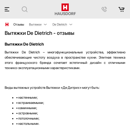
Отзывы
Вытяжки
De Dietrich
Вытяжки De Dietrich - отзывы
Аксессуары
AEG
Барбекю
Asko
Вытяжки De Dietrich
Блендеры
Barazza
Вытяжки De Dietrich – многофункциональные устройства, эффективно
Вакуумные упаковщики
Bertazzoni
обеспечивающие чистоту воздуха в пространстве кухни. Элитная техника
Варочные панели
BORA
этого французского бренда сочетает эстетичный дизайн с отличными
технико-эксплуатационными характеристиками.
Варочные центры
Bosch
Вафельницы
Brandt
Вентиляторы
Electrolux
Виды вытяжных устройств Вытяжки «Де Дитрих» могут быть:
Весы
Elica
• настенными;
Винные шкафы
Faber
• встраиваемыми;
Витрины
Falmec
• каминными;
• островными;
Водонагреватели
Franke
• потолочными;
Вспениватели молока
Fulgor Milano
• настольными.
Гладильные системы
Gaggenau