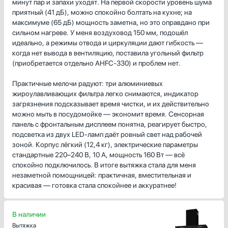
минут пар и запахи уходят. На первой скорости уровень шума
приятный (41 дБ), можно спокойно болтать на кухне; на
максимуме (65 дБ) мощность заметна, но это оправдано при
сильном нагреве. У меня воздуховод 150 мм, подошёл
идеально, а режимы отвода и циркуляции дают гибкость —
когда нет вывода в вентиляцию, поставила угольный фильтр
(приобретается отдельно AHFC-330) и проблем нет.
Практичные мелочи радуют: три алюминиевых
жироулавливающих фильтра легко снимаются, индикатор
загрязнения подсказывает время чистки, и их действительно
можно мыть в посудомойке — экономит время. Сенсорная
панель с фронтальным дисплеем понятна, реагирует быстро,
подсветка из двух LED-ламп даёт ровный свет над рабочей
зоной. Корпус лёгкий (12,4 кг), электрические параметры
стандартные 220–240 В, 10 А, мощность 160 Вт — всё
спокойно подключилось. В итоге вытяжка стала для меня
незаметной помощницей: практичная, вместительная и
красивая — готовка стала спокойнее и аккуратнее!
В наличии
Вытяжка