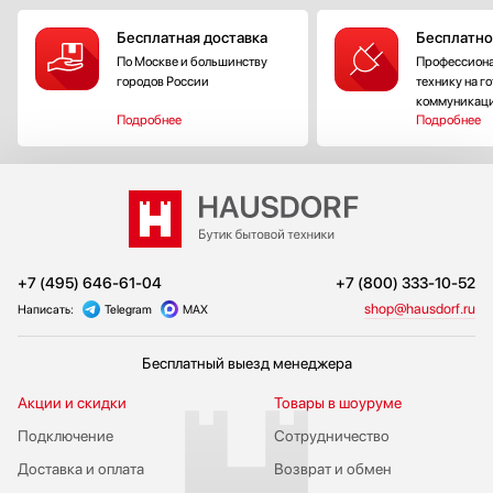
Бесплатная доставка
Бесплатно
По Москве и большинству
Профессиона
городов России
технику на г
коммуникац
Подробнее
Подробнее
+7 (495) 646-61-04
+7 (800) 333-10-52
shop@hausdorf.ru
Написать:
Telegram
MAX
Бесплатный выезд менеджера
Акции и скидки
Товары в шоуруме
Подключение
Сотрудничество
Доставка и оплата
Возврат и обмен