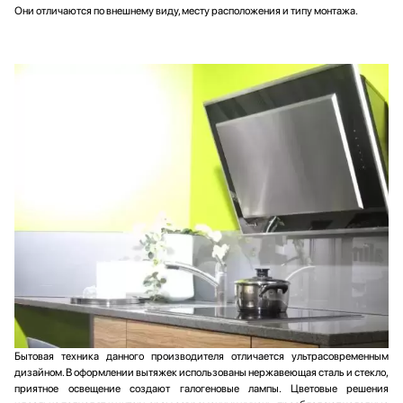
Они отличаются по внешнему виду, месту расположения и типу монтажа.
Духовые шкафы
Gorenje
Измельчители пищевых отходов
Graude
Комби-панели, фритюрницы и грили
Haier
Конвекционные печи
Jacky`s
Кондиционеры
Kaiser
Кофемашины
Korting
Кофемолки
KRONA
Кухонные комбайны
Kuppersberg
Массажеры и спорт. инвентарь
Kuppersbusch
Микроволновые печи
Lofra
Миксеры
Maunfeld
Мойки
Midea
Мультиварки
Miele
Мясорубки
Neff
Обогреватели
Pando
Очистители воздуха
Schaub Lorenz
Бытовая техника данного производителя отличается ультрасовременным
дизайном. В оформлении вытяжек использованы нержавеющая сталь и стекло,
Пароварки
Siemens
приятное освещение создают галогеновые лампы. Цветовые решения
Паровые шкафы для одежды
Smeg