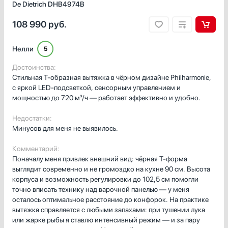
De Dietrich DHB4974B
108 990
руб.
Нелли
5
Достоинства:
Стильная T‑образная вытяжка в чёрном дизайне Philharmonie,
с яркой LED-подсветкой, сенсорным управлением и
мощностью до 720 м³/ч — работает эффективно и удобно.
Недостатки:
Минусов для меня не выявилось.
Комментарий:
Поначалу меня привлек внешний вид: чёрная T‑форма
выглядит современно и не громоздко на кухне 90 см. Высота
корпуса и возможность регулировки до 102,5 см помогли
точно вписать технику над варочной панелью — у меня
осталось оптимальное расстояние до конфорок. На практике
вытяжка справляется с любыми запахами: при тушении лука
или жарке рыбы я ставлю интенсивный режим — и за пару