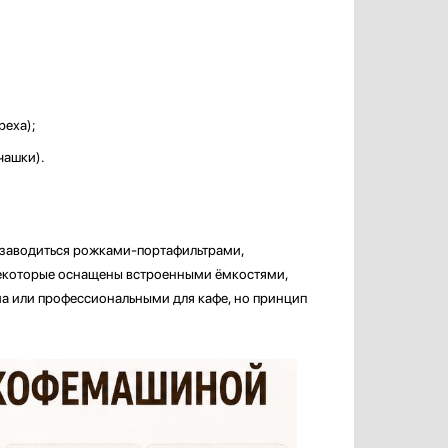
реха);
чашки).
бзаводиться рожками-портафильтрами,
Некоторые оснащены встроенными ёмкостями,
ма или профессиональными для кафе, но принцип