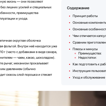
вную жизнь — они позволяют
 без лишних усилий и специальных
Содержание
собенности, преимущества
Принцип работы
плуатации и ухода.
Основные компонент
Основные особенност
Чем отличается капс
етичная округлая оболочка
Сравним приготовлен
ая фольгой. Внутри неё находится уже
Плюсы и минусы
0 г (часто с добавками в виде сахара,
Преимущества:
нителем — чаем, какао, шоколадом).
Недостатки:
ете рычаг, механизм прокалывает
Как подготовить к раб
оким давлением (обычно
Инструкция пользова
одит сквозь слой порошка и стекает
Уход и обслуживание