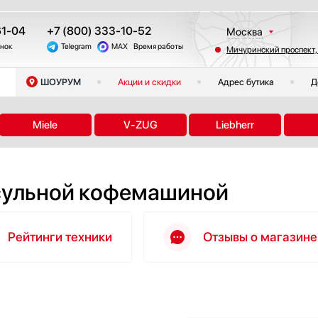
61-04
+7 (800) 333-10-52
Москва
онок
Telegram
MAX
Время работы
Мичуринский проспект,
Санкт-Петербург
Казань
ШОУРУМ
Акции и скидки
Адрес бутика
Д
Краснодар
Екатеринбург
Miele
V-ZUG
Liebherr
Тюмень
Новосибирск
Челябинск
псульной кофемашиной
Другие регионы
Рейтинги техники
Отзывы о магазине