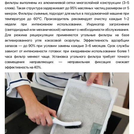
фильтры выполнены из алюминиевой сетки многослойной конструкции (3–5
слоев). Такая структура задерживает до 95% масляных частиц размером от 5
микрон. Фильтры съемные, подходят для мытья в посудомоечной машине при
температуре до 60°C. Производитель рекомендует очистку каждые 1–2
недели при интенсивном использовании. Индикатор загрязнения
(светодиодный или механический) напомнит о необходимости обслуживания.
Для режима рециркуляции применяются угольные фильтры на базе
активированного угля кокосовой скорлупы. Эффективность адсорбции
запахов — до 90% при условии замены каждые 3–6 месяцев. Срок службы
зависит от интенсивности готовки: при ежедневном использовании более 1
часа фильтр меняют чаще. Установка угольного фильтра требует точного
совмещения направляющих — неправильная фиксация снижает
эффективность на 40%.