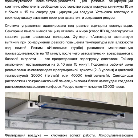
промежуточного вентилятора-усилителя. Для режима рециркуляции
критично обеспечить свободное пространство вокруг корпуса: минимум 10 см
с боков и 15 см сверху для циркуляции воздуха. Установка вплотную к
верхнему шкафу вызывает перегрев двигателя и сокращает ресурс.
Система управления адаптирована под разные сценарии эксплуатации.
Сенсорные панели имеют защиту от влаги и жира (класс IPX4), реагируют на
касание даже влажными пальцами. Функция «Автостарт» активирует
вытяжку при обнаружении резкого повышения температуры или влажности
над плитой. Режим «Интенсив» (турбо) развивает максимальную
производительность на 10 минут, после чего автоматически возвращается к
базовой скорости — это предотвращает перегрузку двигателя. Таймер
отключения настраивается на 5, 10 или 15 минут. Подсветка рабочей зоны
реализована на светодиодах с регулировкой яркости (2–3 уровня) и цветовой
температурой 3000K (теплый) или 4000K (нейтральный). Светодиоды
расположены по краю наклонной панели, исключая блики на посуде и создавая
равномерное освещение конфорок. Ресурс ламп — не менее 30 000 часов.
Фильтрация воздуха — ключевой аспект работы. Жироулавливающие