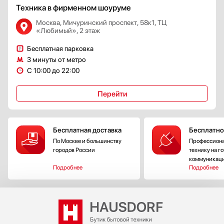
Техника в фирменном шоуруме
Москва, Мичуринский проспект, 58к1, ТЦ
«Любимый», 2 этаж
Бесплатная парковка
3 минуты от метро
С 10:00 до 22:00
Перейти
Бесплатная доставка
Бесплатно
По Москве и большинству
Профессиона
городов России
технику на г
коммуникац
Подробнее
Подробнее