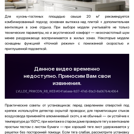
Для кухонь-гостиных площадью свыше 20 м² рекомендуется
комбинированный подход: основная вытяжка над плитой + дополнительная
вентиляция в зоне отдыха. При выборе модели учитывайте не только
технические параметры, но и акустический комфорт — низкочастотный шум
менее раздражающе воспринимается в жилых зонах. Некоторые модели
оснащены функцией «Ночной режим» с пониженной скоростью и
приглушенной подсветкой.
Практические советы от установщиков: перед сверлением отверстий под
крепеж используйте детектор скрытой проводки; для герметизации стыков
воздуховода применяйте алюминиевый скотч, а не обычный — он устойчив к
температуре до 150°C; при монтаже в старом доме проверьте тягу в вентканале
простым тестом с листом бумаги — при хорошей тяге лист удерживается у
решетки без посторонней помощи. Если тяга слабая, рассмотрите установку