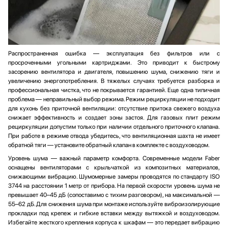
Распространенная ошибка — эксплуатация без фильтров или с
просроченными угольными картриджами. Это приводит к быстрому
засорению вентилятора и двигателя, повышению шума, снижению тяги и
увеличению энергопотребления. В тяжелых случаях требуется разборка и
профессиональная чистка, что не покрывается гарантией. Еще одна типичная
проблема — неправильный выбор режима. Режим рециркуляции не подходит
для кухонь без приточной вентиляции: отсутствие притока свежего воздуха
снижает эффективность и создает зоны застоя. Для газовых плит режим
рециркуляции допустим только при наличии отдельного приточного клапана.
При работе в режиме отвода убедитесь, что вентиляционная шахта не имеет
обратной тяги — установите обратный клапан в комплекте с воздуховодом.
Уровень шума — важный параметр комфорта. Современные модели Faber
оснащены вентиляторами с крыльчаткой из композитных материалов,
снижающими вибрацию. Шумомерные замеры проводятся по стандарту ISO
3744 на расстоянии 1 метр от прибора. На первой скорости уровень шума не
превышает 40–45 дБ (сопоставимо с тихим разговором), на максимальной —
55–62 дБ. Для снижения шума при монтаже используйте виброизолирующие
прокладки под крепеж и гибкие вставки между вытяжкой и воздуховодом.
Избегайте жесткого крепления корпуса к шкафам — это передает вибрацию