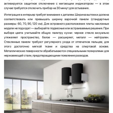
активируется защитное отключение с мигающим индикатором — в этом
случае требуется отключить прибор на 30 минут для остывания.
Интеграция в интерьер требует внимания к деталям. Ширина вытяжки должна
соответствовать или превышать ширину варочной панели (стандартные
размеры: 60, 70, 90, 120 см). Для островного расположения плиты наклонные
модели не подходят — выбирайте подвесные или встраиваемые решения. При
выборе цвета учитывайте общую палитру кухни: черное стекло визуально
утяжеляет пространство, белое — расширяет, металл — нейтрален.
Стеклянные панели требуют регулярного ухода от отпечатков пальцев; для
этого достаточно мягкой ткани и средства на спиртовой основе.
Металлические поверхности обрабатываются специальными полиролями для
нержавеющей стали, предотвращающими появление разводов.