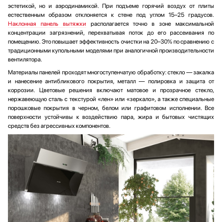
эстетикой, но и аэродинамикой. При подъеме горячий воздух от плиты
естественным образом отклоняется к стене под углом 15–25 градусов.
Наклонная панель вытяжки
располагается точно в зоне максимальной
концентрации загрязнений, перехватывая поток до его рассеивания по
помещению. Это повышает эффективность очистки на 20–30% по сравнению с
традиционными купольными моделями при аналогичной производительности
вентилятора.
Материалы панелей проходят многоступенчатую обработку: стекло — закалка
и нанесение антибликового покрытия, металл — полировка и защита от
коррозии. Цветовые решения включают матовое и прозрачное стекло,
нержавеющую сталь с текстурой «лен» или «зеркало», а также специальные
порошковые покрытия в черном, белом или графитовом исполнении. Все
поверхности устойчивы к воздействию пара, жира и бытовых чистящих
средств без агрессивных компонентов.