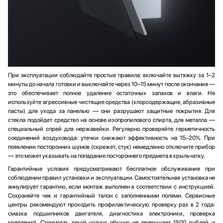
При эксплуатации соблюдайте простые правила: включайте вытяжку за 1–2
минуты до начала готовки и выключайте через 10–15 минут после окончания —
это обеспечивает полное удаление остаточных запахов и влаги. Не
используйте агрессивные чистящие средства (хлорсодержащие, абразивные
пасты) для ухода за панелью — они разрушают защитные покрытия. Для
стекла подойдет средство на основе изопропилового спирта, для металла —
специальный спрей для нержавейки. Регулярно проверяйте герметичность
соединений воздуховода: утечки снижают эффективность на 15–20%. При
появлении посторонних шумов (скрежет, стук) немедленно отключите прибор
— это может указывать на попадание постороннего предмета в крыльчатку.
Гарантийные условия предусматривают бесплатное обслуживание при
соблюдении правил установки и эксплуатации. Самостоятельная установка не
аннулирует гарантию, если монтаж выполнен в соответствии с инструкцией.
Сохраняйте чек и гарантийный талон с заполненными полями. Сервисные
центры рекомендуют проходить профилактическую проверку раз в 2 года:
смазка подшипников двигателя, диагностика электроники, проверка
креплений. Стоимость такой услуги обычно не превышает 1500 рублей и