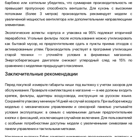
барбекю или коптильни убедитесь, что суммарная производительность не
превышает пропускную способность вентшахты. Для кухонь с высокими
потолками (более 3 метров) производитель рекомендует модели с
увеличенной мощностью вентилятора или дополнительными направляющими
элементами.
Экологические аспекты: корпуса и упаковка на 95% подлежат вторичной
переработке. Угольные фильтры после использования можно утилизировать
как бытовой мусор, но предпочтительнее сдать в пункты приема отходов с
активированным углем. Производитель участвует в программе утилизации
старой техники — уточняйте условия в фирменных магазинах.
Энергосберегающие двигатели снижают углеродный след на 15% по
сравнению с моделями предыдущего поколения.
Заключительные рекомендации
Перед покупкой измерьте габариты ниши под вытяжку с учетом зазоров для
обслуживания. Проверьте комплектацию в магазине — в нее должны входить
крепеж, фильтры, адаптеры воздуховода, инструкция на русском языке.
Сохраняйте упаковку минимум 14 дней на случай возврата. При выборе между
моделью с механическим управлением и сенсорной панелью учитывайте
условия эксплуатации: в семьях с маленькими детьми предпочтительнее
кнопки с фиксацией, исключающие случайное включение. Для пользователей
с особыми потребностями доступны модели с увеличенными символами на
панели управления и тактильными метками.
Наклонные вытяжки Faber сочетают инженерную продуманность, эстетику и