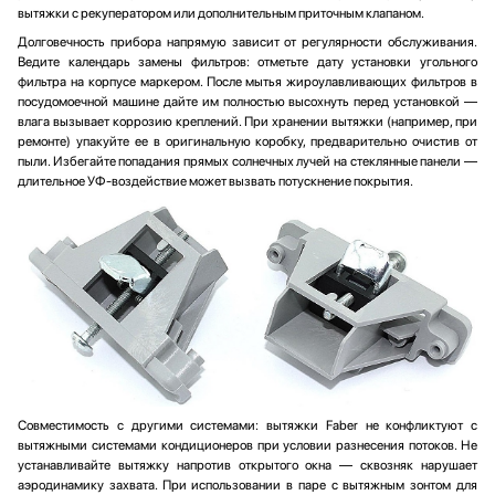
вытяжки с рекуператором или дополнительным приточным клапаном.
Долговечность прибора напрямую зависит от регулярности обслуживания.
Ведите календарь замены фильтров: отметьте дату установки угольного
фильтра на корпусе маркером. После мытья жироулавливающих фильтров в
посудомоечной машине дайте им полностью высохнуть перед установкой —
влага вызывает коррозию креплений. При хранении вытяжки (например, при
ремонте) упакуйте ее в оригинальную коробку, предварительно очистив от
пыли. Избегайте попадания прямых солнечных лучей на стеклянные панели —
длительное УФ-воздействие может вызвать потускнение покрытия.
Совместимость с другими системами: вытяжки Faber не конфликтуют с
вытяжными системами кондиционеров при условии разнесения потоков. Не
устанавливайте вытяжку напротив открытого окна — сквозняк нарушает
аэродинамику захвата. При использовании в паре с вытяжным зонтом для