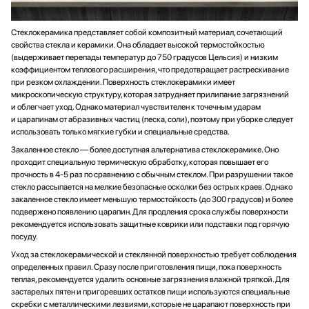
Стеклокерамика представляет собой композитный материал, сочетающий
свойства стекла и керамики. Она обладает высокой термостойкостью
(выдерживает перепады температур до 750 градусов Цельсия) и низким
коэффициентом теплового расширения, что предотвращает растрескивание
при резком охлаждении. Поверхность стеклокерамики имеет
микроскопическую структуру, которая затрудняет прилипание загрязнений
и облегчает уход. Однако материал чувствителен к точечным ударам
и царапинам от абразивных частиц (песка, соли), поэтому при уборке следует
использовать только мягкие губки и специальные средства.
Закаленное стекло — более доступная альтернатива стеклокерамике. Оно
проходит специальную термическую обработку, которая повышает его
прочность в 4-5 раз по сравнению с обычным стеклом. При разрушении такое
стекло рассыпается на мелкие безопасные осколки без острых краев. Однако
закаленное стекло имеет меньшую термостойкость (до 300 градусов) и более
подвержено появлению царапин. Для продления срока службы поверхности
рекомендуется использовать защитные коврики или подставки под горячую
посуду.
Уход за стеклокерамической и стеклянной поверхностью требует соблюдения
определенных правил. Сразу после приготовления пищи, пока поверхность
теплая, рекомендуется удалить основные загрязнения влажной тряпкой. Для
застарелых пятен и пригоревших остатков пищи используются специальные
скребки с металлическими лезвиями, которые не царапают поверхность при