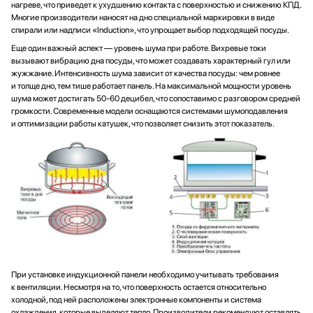
нагреве, что приведет к ухудшению контакта с поверхностью и снижению КПД.
Многие производители наносят на дно специальной маркировки в виде
спирали или надписи «Induction», что упрощает выбор подходящей посуды.
Еще один важный аспект — уровень шума при работе. Вихревые токи
вызывают вибрацию дна посуды, что может создавать характерный гул или
жужжание. Интенсивность шума зависит от качества посуды: чем ровнее
и толще дно, тем тише работает панель. На максимальной мощности уровень
шума может достигать 50-60 децибел, что сопоставимо с разговором средней
громкости. Современные модели оснащаются системами шумоподавления
и оптимизации работы катушек, что позволяет снизить этот показатель.
При установке индукционной панели необходимо учитывать требования
к вентиляции. Несмотря на то, что поверхность остается относительно
холодной, под ней расположены электронные компоненты и система
охлаждения, которые выделяют тепло. Производители рекомендуют оставлять