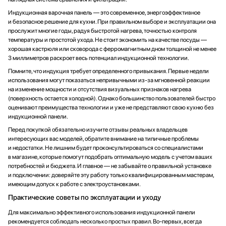
Индукционная варочная панель — это современное, энергоэффективное
и безопасное решение для кухни. При правильном выборе и эксплуатации она
прослужит многие годы, радуя быстротой нагрева, точностью контроля
температуры и простотой ухода. Не стоит экономить на качестве посуды —
хорошая кастрюля или сковорода с ферромагнитным дном толщиной не менее
3 миллиметров раскроет весь потенциал индукционной технологии.
Помните, что индукция требует определенного привыкания. Первые недели
использования могут показаться непривычными из-за мгновенной реакции
на изменение мощности и отсутствия визуальных признаков нагрева
(поверхность остается холодной). Однако большинство пользователей быстро
оценивают преимущества технологии и уже не представляют свою кухню без
индукционной панели.
Перед покупкой обязательно изучите отзывы реальных владельцев
интересующих вас моделей, обратите внимание на типичные проблемы
и недостатки. Не лишним будет проконсультироваться со специалистами
в магазине, которые помогут подобрать оптимальную модель с учетом ваших
потребностей и бюджета. И главное — не забывайте о правильной установке
и подключении: доверяйте эту работу только квалифицированным мастерам,
имеющим допуск к работе с электроустановками.
Практические советы по эксплуатации и уходу
Для максимально эффективного использования индукционной панели
рекомендуется соблюдать несколько простых правил. Во-первых, всегда