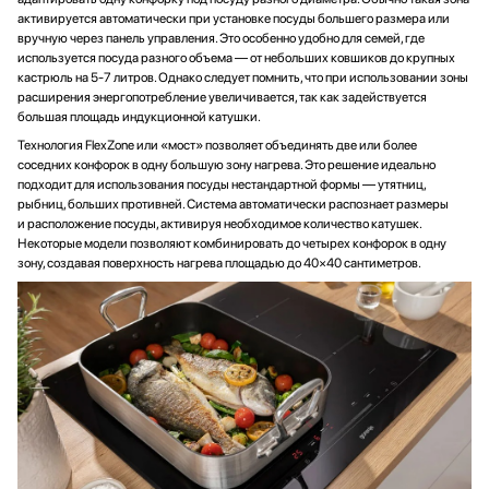
активируется автоматически при установке посуды большего размера или
вручную через панель управления. Это особенно удобно для семей, где
используется посуда разного объема — от небольших ковшиков до крупных
кастрюль на 5-7 литров. Однако следует помнить, что при использовании зоны
расширения энергопотребление увеличивается, так как задействуется
большая площадь индукционной катушки.
Технология FlexZone или «мост» позволяет объединять две или более
соседних конфорок в одну большую зону нагрева. Это решение идеально
подходит для использования посуды нестандартной формы — утятниц,
рыбниц, больших противней. Система автоматически распознает размеры
и расположение посуды, активируя необходимое количество катушек.
Некоторые модели позволяют комбинировать до четырех конфорок в одну
зону, создавая поверхность нагрева площадью до 40×40 сантиметров.