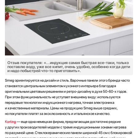
Отзыв покупателя: «...индукция самая быстрая все-таки, только
поставлю воду, уже все кипит, очень удобно, особенно когда дети
и надо побыстрей что-то приготовить».
Smeg ориентируется на дизайн и стиль. Варочные панели этого бренда часто
становятся центральным элементом кухонного интерьера благодаря
оригинальным цветовым решениям и ретро-дизайну в духе 50-60-х годов.
При этом функциональность не уступает внешнему виду: используются
передовые технологии индукционного нагрева, точная электроника
и качественные материалы. Цены на продукцию Smeg выше средних,
но покупатели платят за эксклюзивность и итальянское качество.
Korting
— еще одна немецкая фирма, предлагающая достаточно редкие
у других производителей модели с тремя индукционными зонами нагрева
по разумной цене. Стеклокерамические панели шириной 45 см с блокировкой