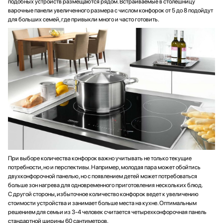
подобных устройств размещаются рядом. Встраиваемые в столешницу
варочные панели увеличенного размера с числом конфорок от 5 до 8 подойдут
для больших семей, где привыкли много и часто готовить.
При выборе количества конфорок важно учитывать не только текущие
потребности, но и перспективы. Например, молодая пара может обойтись
двухконфорочной панелью, но с появлением детей может потребоваться
больше зон нагрева для одновременного приготовления нескольких блюд.
С другой стороны, избыточное количество конфорок ведет к увеличению
стоимости устройства и занимает больше места на кухне. Оптимальным
решением для семьи из 3-4 человек считается четырехконфорочная панель
стандартной ширины 60 сантиметров.