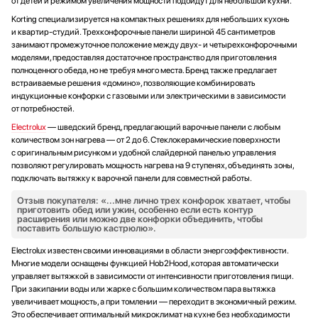
от детей и режимом увеличения мощности подойдут для небольшой кухни.
Korting специализируется на компактных решениях для небольших кухонь
и квартир-студий. Трехконфорочные панели шириной 45 сантиметров
занимают промежуточное положение между двух- и четырехконфорочными
моделями, предоставляя достаточное пространство для приготовления
полноценного обеда, но не требуя много места. Бренд также предлагает
встраиваемые решения «домино», позволяющие комбинировать
индукционные конфорки с газовыми или электрическими в зависимости
от потребностей.
Electrolux
— шведский бренд, предлагающий варочные панели с любым
количеством зон нагрева — от 2 до 6. Стеклокерамические поверхности
с оригинальным рисунком и удобной слайдерной панелью управления
позволяют регулировать мощность нагрева на 9 ступенях, объединять зоны,
подключать вытяжку к варочной панели для совместной работы.
Отзыв покупателя: «...мне лично трех конфорок хватает, чтобы
приготовить обед или ужин, особенно если есть контур
расширения или можно две конфорки объединить, чтобы
поставить большую кастрюлю».
Electrolux известен своими инновациями в области энергоэффективности.
Многие модели оснащены функцией Hob2Hood, которая автоматически
управляет вытяжкой в зависимости от интенсивности приготовления пищи.
При закипании воды или жарке с большим количеством пара вытяжка
увеличивает мощность, а при томлении — переходит в экономичный режим.
Это обеспечивает оптимальный микроклимат на кухне без необходимости