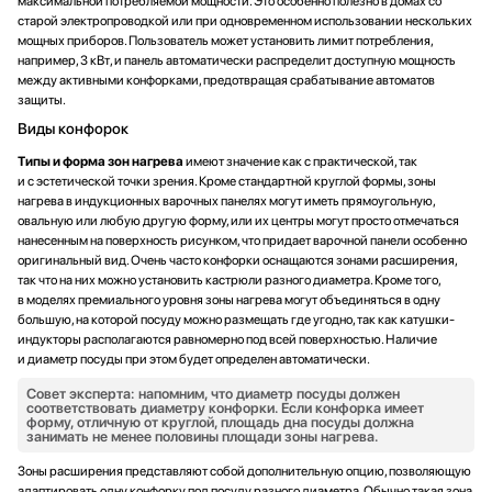
максимальной потребляемой мощности. Это особенно полезно в домах со
старой электропроводкой или при одновременном использовании нескольких
мощных приборов. Пользователь может установить лимит потребления,
например, 3 кВт, и панель автоматически распределит доступную мощность
между активными конфорками, предотвращая срабатывание автоматов
защиты.
Виды конфорок
Типы и форма зон нагрева
имеют значение как с практической, так
и с эстетической точки зрения. Кроме стандартной круглой формы, зоны
нагрева в индукционных варочных панелях могут иметь прямоугольную,
овальную или любую другую форму, или их центры могут просто отмечаться
нанесенным на поверхность рисунком, что придает варочной панели особенно
оригинальный вид. Очень часто конфорки оснащаются зонами расширения,
так что на них можно установить кастрюли разного диаметра. Кроме того,
в моделях премиального уровня зоны нагрева могут объединяться в одну
большую, на которой посуду можно размещать где угодно, так как катушки-
индукторы располагаются равномерно под всей поверхностью. Наличие
и диаметр посуды при этом будет определен автоматически.
Совет эксперта: напомним, что диаметр посуды должен
соответствовать диаметру конфорки. Если конфорка имеет
форму, отличную от круглой, площадь дна посуды должна
занимать не менее половины площади зоны нагрева.
Зоны расширения представляют собой дополнительную опцию, позволяющую
адаптировать одну конфорку под посуду разного диаметра. Обычно такая зона