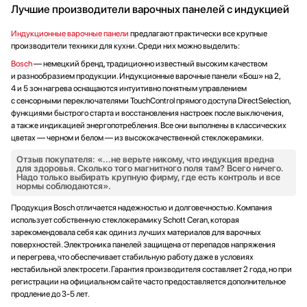
Лучшие производители варочных панелей с индукцией
Индукционные варочные панели
предлагают практически все крупные
производители техники для кухни. Среди них можно выделить:
Bosch
— немецкий бренд, традиционно известный высоким качеством
и разнообразием продукции. Индукционные варочные панели «Бош» на 2,
4 и 5 зон нагрева оснащаются интуитивно понятным управлением
с сенсорными переключателями TouchControl прямого доступа DirectSelection,
функциями быстрого старта и восстановления настроек после выключения,
а также индикацией энергопотребления. Все они выполнены в классических
цветах — черном и белом — из высококачественной стеклокерамики.
Отзыв покупателя: «...не верьте никому, что индукция вредна
для здоровья. Сколько того магнитного поля там? Всего ничего.
Надо только выбирать крупную фирму, где есть контроль и все
нормы соблюдаются».
Продукция Bosch отличается надежностью и долговечностью. Компания
использует собственную стеклокерамику Schott Ceran, которая
зарекомендовала себя как один из лучших материалов для варочных
поверхностей. Электроника панелей защищена от перепадов напряжения
и перегрева, что обеспечивает стабильную работу даже в условиях
нестабильной электросети. Гарантия производителя составляет 2 года, но при
регистрации на официальном сайте часто предоставляется дополнительное
продление до 3-5 лет.