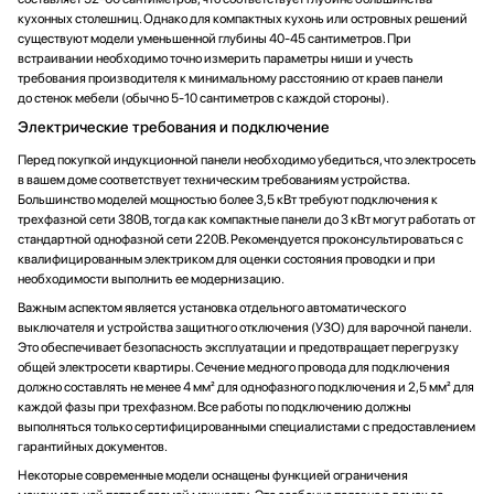
кухонных столешниц. Однако для компактных кухонь или островных решений
существуют модели уменьшенной глубины 40-45 сантиметров. При
встраивании необходимо точно измерить параметры ниши и учесть
требования производителя к минимальному расстоянию от краев панели
до стенок мебели (обычно 5-10 сантиметров с каждой стороны).
Электрические требования и подключение
Перед покупкой индукционной панели необходимо убедиться, что электросеть
в вашем доме соответствует техническим требованиям устройства.
Большинство моделей мощностью более 3,5 кВт требуют подключения к
трехфазной сети 380В, тогда как компактные панели до 3 кВт могут работать от
стандартной однофазной сети 220В. Рекомендуется проконсультироваться с
квалифицированным электриком для оценки состояния проводки и при
необходимости выполнить ее модернизацию.
Важным аспектом является установка отдельного автоматического
выключателя и устройства защитного отключения (УЗО) для варочной панели.
Это обеспечивает безопасность эксплуатации и предотвращает перегрузку
общей электросети квартиры. Сечение медного провода для подключения
должно составлять не менее 4 мм² для однофазного подключения и 2,5 мм² для
каждой фазы при трехфазном. Все работы по подключению должны
выполняться только сертифицированными специалистами с предоставлением
гарантийных документов.
Некоторые современные модели оснащены функцией ограничения