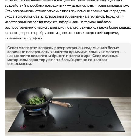
воздействий, способных повредить их — удары острым тяжелым предметом.
Стеклокерамика и стекло легко чистятся при помощи специальных средств
ухода и скребков без использования абразивных материалов. Технология
изготовления позволяет получить поверхность не только наиболее
распространенного черного цвета, но и белого, бежевого, а также более редких
красного, серого, серебристого и даже оттенков «лондонский кирпич»,
«шампань» и «графит».
Совет эксперта: вопреки распространенному мнению белые
варочные поверхности являются одними из самых немарких —
на них почти незаметны брызги и капли жира. Современные
материалы гарантируют, что белый цвет не пожелтеет
со временем.