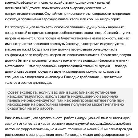
время. Коэффициент полезного действия индукционных панелей
достигает 90%, то есть практически вся энергия уходит только
на приготовление пищи. Случайное прикосновение к поверхности не приведет
к ожогу, а попавшие на варочную панель капли или крошки не пригорят.
Из этого принципа вытекает и основное отличие индукционных варочных
поверхностей от прочих, которое особенно часто ставит потребителей в тупик:
нагрев не начнется, пока посуда не будет установлена на поверхность, так как
именно при этом возникает замкнутый контур, в котором и индуцируются
вихревые токи. Посуда при этом должна перекрывать большую часть
конфорки, а если ее убрать, нагрев мгновенно остановится. Кроме того, посуда
должна быть изготовлена только из намагничивающихся (ферромагнитных)
материалов — эмалированной и нержавеющей стали или чугуна — правда,
для использования посуды из других материалов можно использовать
специальные подставки и накладки. Еще одно требование — достаточно
толстое и ровное дно посуды.
Совет эксперта: если у вас или ваших близких установлен
кардиостимулятор, использовать индукционную варочную
панель не рекомендуется, так как электромагнитное поле при
нахождении на расстоянии менее полуметра может негативно
сказаться на его работе.
Важно понимать, что эффективность работы индукционной панели напрямую
зависит от качества и характеристик используемой посуды. Дно должно быть
не только ферромагнитным, но и иметь толщину не менее 2-3 миллиметров для
равномерного распределения тепла. Тонкое дно может деформироваться при