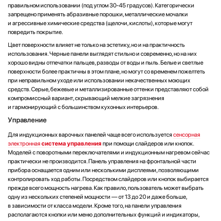
правильном использовании (под углом 30-45 градусов). Категорически
запрещено применять абразивные порошки, металлические мочалки
и агрессивные химические средства (щелочи, кислоты), которые могут
повредить покрытие.
Цвет поверхности влияет не только на эстетику, но и на практичность
использования. Черные панели выглядят стильно и современно, но на них
хорошо видны отпечатки пальцев, разводы от воды и пыль. Белые и светлые
поверхности более практичны в этом плане, но могут со временем пожелтеть
при неправильном уходе или использовании некачественных моющих
средств. Серые, бежевые и металлизированные оттенки представляют собой
компромиссный вариант, скрывающий мелкие загрязнения
и гармонирующий с большинством кухонных интерьеров.
Управление
Для индукционных варочных панелей чаще всего используется
сенсорная
электронная
система управления
при помощи слайдеров или кнопок.
Моделей с поворотными переключателями и индукционным нагревом сейчас
практически не производится. Панель управления на фронтальной части
прибора оснащается одним или несколькими дисплеями, позволяющими
контролировать ход работы. Посредством слайдеров или кнопок выбирается
прежде всего мощность нагрева. Как правило, пользователь может выбрать
одну из нескольких степеней мощности — от 13 до 20 и даже больше,
в зависимости от класса модели. Кроме того, на панели управления
располагаются кнопки или меню дополнительных функций и индикаторы,