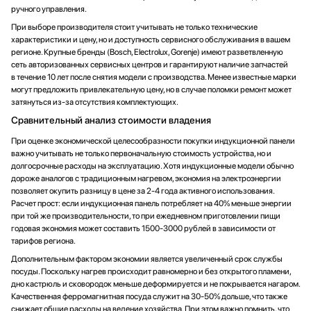
ручного управления.
При выборе производителя стоит учитывать не только технические
характеристики и цену, но и доступность сервисного обслуживания в вашем
регионе. Крупные бренды (Bosch, Electrolux, Gorenje) имеют разветвленную
сеть авторизованных сервисных центров и гарантируют наличие запчастей
в течение 10 лет после снятия модели с производства. Менее известные марки
могут предложить привлекательную цену, но в случае поломки ремонт может
затянуться из-за отсутствия комплектующих.
Сравнительный анализ стоимости владения
При оценке экономической целесообразности покупки индукционной панели
важно учитывать не только первоначальную стоимость устройства, но и
долгосрочные расходы на эксплуатацию. Хотя индукционные модели обычно
дороже аналогов с традиционным нагревом, экономия на электроэнергии
позволяет окупить разницу в цене за 2-4 года активного использования.
Расчет прост: если индукционная панель потребляет на 40% меньше энергии
при той же производительности, то при ежедневном приготовлении пищи
годовая экономия может составить 1500-3000 рублей в зависимости от
тарифов региона.
Дополнительным фактором экономии является увеличенный срок службы
посуды. Поскольку нагрев происходит равномерно и без открытого пламени,
дно кастрюль и сковородок меньше деформируется и не покрывается нагаром.
Качественная ферромагнитная посуда служит на 30-50% дольше, что также
снижает общие расходы на ведение хозяйства. При этом важно помнить, что