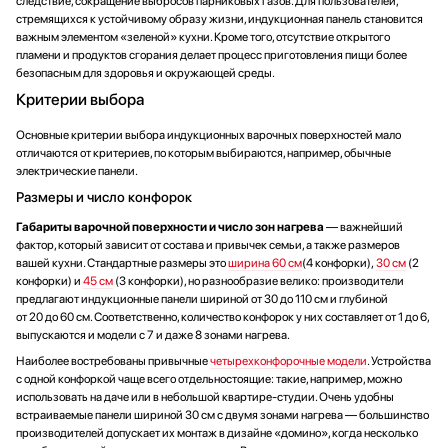
следствие, сокращение выбросов парниковых газов. Для пользователей,
стремящихся к устойчивому образу жизни, индукционная панель становится
важным элементом «зеленой» кухни. Кроме того, отсутствие открытого
пламени и продуктов сгорания делает процесс приготовления пищи более
безопасным для здоровья и окружающей среды.
Критерии выбора
Основные критерии выбора индукционных варочных поверхностей мало
отличаются от критериев, по которым выбираются, например, обычные
электрические панели.
Размеры и число конфорок
Габариты варочной поверхности и число зон нагрева
— важнейший
фактор, который зависит от состава и привычек семьи, а также размеров
вашей кухни. Стандартные размеры это
ширина 60 см
(4 конфорки),
30 см
(2
конфорки) и
45 см
(3 конфорки), но разнообразие велико: производители
предлагают индукционные панели шириной от 30 до 110 см и глубиной
от 20 до 60 см. Соответственно, количество конфорок у них составляет от 1 до 6,
выпускаются и модели с 7 и даже 8 зонами нагрева.
Наиболее востребованы привычные
четырехконфорочные модели
. Устройства
с одной конфоркой чаще всего отдельностоящие: такие, например, можно
использовать на даче или в небольшой квартире-студии. Очень удобны
встраиваемые панели шириной 30 см с двумя зонами нагрева — большинство
производителей допускает их монтаж в дизайне «домино», когда несколько