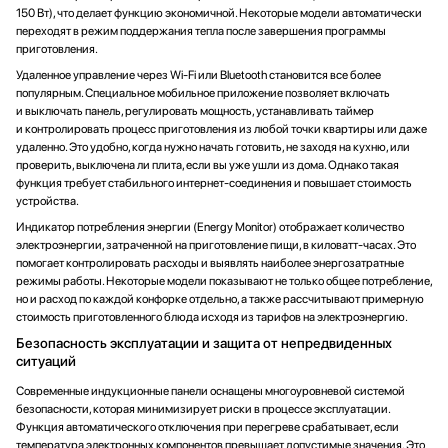
150 Вт), что делает функцию экономичной. Некоторые модели автоматически
переходят в режим поддержания тепла после завершения программы
приготовления.
Удаленное управление через Wi-Fi или Bluetooth становится все более
популярным. Специальное мобильное приложение позволяет включать
и выключать панель, регулировать мощность, устанавливать таймер
и контролировать процесс приготовления из любой точки квартиры или даже
удаленно. Это удобно, когда нужно начать готовить, не заходя на кухню, или
проверить, выключена ли плита, если вы уже ушли из дома. Однако такая
функция требует стабильного интернет-соединения и повышает стоимость
устройства.
Индикатор потребления энергии (Energy Monitor) отображает количество
электроэнергии, затраченной на приготовление пищи, в киловатт-часах. Это
помогает контролировать расходы и выявлять наиболее энергозатратные
режимы работы. Некоторые модели показывают не только общее потребление,
но и расход по каждой конфорке отдельно, а также рассчитывают примерную
стоимость приготовленного блюда исходя из тарифов на электроэнергию.
Безопасность эксплуатации и защита от непредвиденных
ситуаций
Современные индукционные панели оснащены многоуровневой системой
безопасности, которая минимизирует риски в процессе эксплуатации.
Функция автоматического отключения при перегреве срабатывает, если
температура электронных компонентов превышает допустимые значения. Это