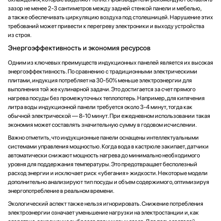
зазор не менее 2-3 сантиметров между задней стенкой панели и мебелью,
а также обеспечивать циркуляцию воздуха под столешницей. Нарушение этих
требований может привести к перегреву электроники и выходу устройства
из строя.
Энергоэффективность и экономия ресурсов
Одним из ключевых преимуществ индукционных панелей является их высокая
энергоэффективность. По сравнению с традиционными электрическими
плитами, индукция потребляет на 30-50% меньше электроэнергии для
выполнения той же кулинарной задачи. Это достигается за счет прямого
нагрева посуды без промежуточных теплопотерь. Например, для кипячения
литра воды индукционной панели требуется около 3-4 минут, тогда как
обычной электрической — 8-10 минут. При ежедневном использовании такая
экономия может составлять значительную сумму в годовом исчислении.
Важно отметить, что индукционные панели оснащены интеллектуальными
системами управления мощностью. Когда вода в кастрюле закипает, датчики
автоматически снижают мощность нагрева до минимально необходимого
уровня для поддержания температуры. Это предотвращает бесполезный
расход энергии и исключает риск «убегания» жидкости. Некоторые модели
дополнительно анализируют тип посуды и объем содержимого, оптимизируя
энергопотребление в реальном времени.
Экологический аспект также нельзя игнорировать. Снижение потребления
электроэнергии означает уменьшение нагрузки на электростанции и, как