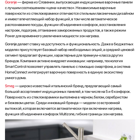
Gorenje
— фирма из Словении, выпускающая индукционные варочные панели
с лучшим соотношением «цена-качество». Независимые варочные
поверхности из стеклокерамики отличаются стильным лаконичным дизайном
и имеют впечатляющий набор функций, в том числе автоматическое
распознавание посуды, функции объединения конфорок, восстановления
настроек, подогрев, оттаивание замороженных продуктов, а также режим
Power для временного увеличения мощности зон нагрева.
Gorenje делает ставку на доступность и функциональность. Даже в бюджетных
моделях присутствует базовый набор необходимых опций, а средний ценовой
сегмент предлагает функции, характерные для премиум-класса других
брендов. Компания активно внедряет инновации: например, технология
SmartControl позволяет управлять панелью с помощью смартфона, а система
HomeConnect интегрирует варочную поверхность в единую экосистему
умного дома.
Smeg
— широко известный итальянский бренд, предлагающий самый
большой ассортимент индукционных панелей, в том числе на 5 и 6 конфорок.
Поверхность из стеклокерамики выполнена в черном, белом, серебристом
и бежевом цветах. Среди инноваций бренда — модели со встроенной
вытяжкой, которая включается автоматически при включении нагрева,
функция объединения конфорок Multizone, гибкие границы зон нагрева.