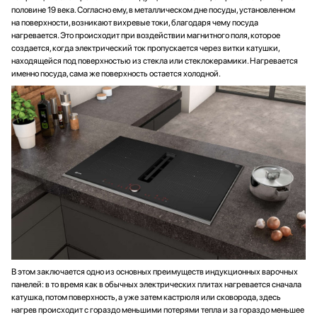
половине 19 века. Согласно ему, в металлическом дне посуды, установленном
на поверхности, возникают вихревые токи, благодаря чему посуда
нагревается. Это происходит при воздействии магнитного поля, которое
создается, когда электрический ток пропускается через витки катушки,
находящейся под поверхностью из стекла или стеклокерамики. Нагревается
именно посуда, сама же поверхность остается холодной.
В этом заключается одно из основных преимуществ индукционных варочных
панелей: в то время как в обычных электрических плитах нагревается сначала
катушка, потом поверхность, а уже затем кастрюля или сковорода, здесь
нагрев происходит с гораздо меньшими потерями тепла и за гораздо меньшее