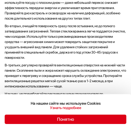
используйте посуду с плоским дном — даже небольшой перекос снижает
эффективность передачи энергии и увеличивает время приготовления.
Проверяйте дно кастрюль и сковородок на наличие деформаций, особенно
после длительного использования на других типах плит.
Во-вторых, очищайте поверхность сразу после остывания, но до полного
затвердевания загрязнений. Теплая стеклокерамика легче поддается очистке,
чем холодная. Используйте только рекомендованные производителем
средства — агрессивная химия может повредить защитное покрытие и
ухудшить внешний вид панели. Для удаления стойких загрязнений
применяйте специальный скребок, держа его под углом 30-45 градусов к
поверхности.
В-третьих, регулярно проверяйте вентиляционные отверстия на нижней части
панели. Скопление пыли и жира может нарушить охлаждение электроники, что
приведет к перегреву и сокращению срока службы устройства. Протирайте
вентиляционные решетки мягкой сухой тканью раз в 1-2 месяца, а при
интенсивном использовании — чаще.
Наконец, не пренебрегайте рекомендациями производителя по
максимальному времени непрерывной работы на высокой мощности. Хотя
На нашем сайте мы используем Cookies
индукционные панели оснащены защитой от перегрева, длительная
Узнать подробнее
эксплуатация в экстремальных режимах ускоряет износ электронных
компонентов. Для блюд, требующих длительного томления, используйте
Понятно
средние мощности и функцию поддержания температуры — это обеспечит
отличный результат без излишней нагрузки на устройство.