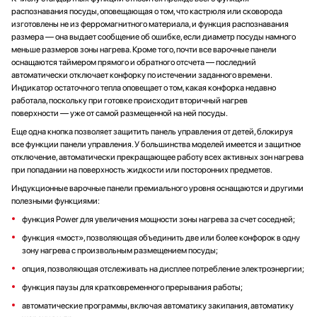
распознавания посуды, оповещающая о том, что кастрюля или сковорода
изготовлены не из ферромагнитного материала, и функция распознавания
размера — она выдает сообщение об ошибке, если диаметр посуды намного
меньше размеров зоны нагрева. Кроме того, почти все варочные панели
оснащаются таймером прямого и обратного отсчета — последний
автоматически отключает конфорку по истечении заданного времени.
Индикатор остаточного тепла оповещает о том, какая конфорка недавно
работала, поскольку при готовке происходит вторичный нагрев
поверхности — уже от самой размещенной на ней посуды.
Еще одна кнопка позволяет защитить панель управления от детей, блокируя
все функции панели управления. У большинства моделей имеется и защитное
отключение, автоматически прекращающее работу всех активных зон нагрева
при попадании на поверхность жидкости или посторонних предметов.
Индукционные варочные панели премиального уровня оснащаются и другими
полезными функциями:
функция Power для увеличения мощности зоны нагрева за счет соседней;
функция «мост», позволяющая объединить две или более конфорок в одну
зону нагрева с произвольным размещением посуды;
опция, позволяющая отслеживать на дисплее потребление электроэнергии;
функция паузы для кратковременного прерывания работы;
автоматические программы, включая автоматику закипания, автоматику