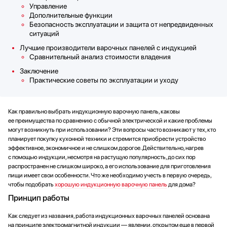
Управление
Дополнительные функции
Безопасность эксплуатации и защита от непредвиденных
ситуаций
Лучшие производители варочных панелей с индукцией
Сравнительный анализ стоимости владения
Заключение
Практические советы по эксплуатации и уходу
Как правильно выбрать индукционную варочную панель, каковы
ее преимущества по сравнению с обычной электрической и какие проблемы
могут возникнуть при использовании? Эти вопросы часто возникают у тех, кто
планирует покупку кухонной техники и стремится приобрести устройство
эффективное, экономичное и не слишком дорогое. Действительно, нагрев
с помощью индукции, несмотря на растущую популярность, до сих пор
распространен не слишком широко, а его использование для приготовления
пищи имеет свои особенности. Что же необходимо учесть в первую очередь,
чтобы подобрать
хорошую индукционную варочную панель
для дома?
Принцип работы
Как следует из названия, работа индукционных варочных панелей основана
на принципе электромагнитной индукции — явлении, открытом еще в первой