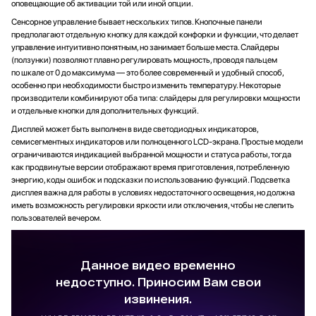
оповещающие об активации той или иной опции.
Сенсорное управление бывает нескольких типов. Кнопочные панели
предполагают отдельную кнопку для каждой конфорки и функции, что делает
управление интуитивно понятным, но занимает больше места. Слайдеры
(ползунки) позволяют плавно регулировать мощность, проводя пальцем
по шкале от 0 до максимума — это более современный и удобный способ,
особенно при необходимости быстро изменить температуру. Некоторые
производители комбинируют оба типа: слайдеры для регулировки мощности
и отдельные кнопки для дополнительных функций.
Дисплей может быть выполнен в виде светодиодных индикаторов,
семисегментных индикаторов или полноценного LCD-экрана. Простые модели
ограничиваются индикацией выбранной мощности и статуса работы, тогда
как продвинутые версии отображают время приготовления, потребленную
энергию, коды ошибок и подсказки по использованию функций. Подсветка
дисплея важна для работы в условиях недостаточного освещения, но должна
иметь возможность регулировки яркости или отключения, чтобы не слепить
пользователей вечером.