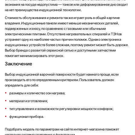
экономия на посуде недопустима — тонкое или деформированное дно сводит
на нет преимущества индукционной технологии.
Стоимость обслуживания и ремонта также играет роль в общей картине
владения. Индукционные панели имеют меньше механических деталей,
подверженных износу, по сравнению с газовыми или обычными
электрическими плитами. Отсутствие нагревательных спиралей и ТЭНов
устраняет одну из наиболее частых причин поломок. Однако электроника
индукционных устройств более сложная, поэтому ремонт может быть дороже.
Выбор бренда с развитой сервисной сетью и доступными запчастями
помогает минимизировать этот риск.
Заключение
Выбор индукционной варочной поверхности будет намного проще, если
производить его по определенным критериям. Пользователь должен
определить для себя:
размеры и количество зон нагрева;
материал изготовления;
тип управления и возможности регулировки мощности конфорок;
функционал прибора.
Подобрать модель по параметрам на сайте интернет-магазина поможет
наглядная система сравнения и фильтрации.