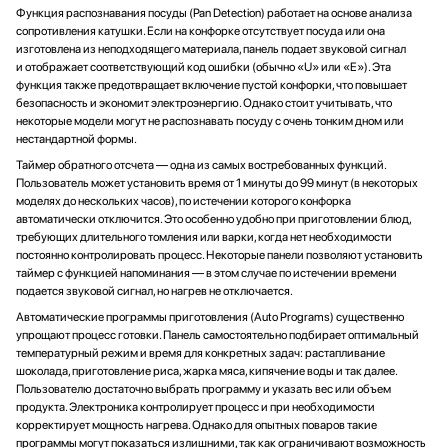
Функция распознавания посуды (Pan Detection) работает на основе анализа
сопротивления катушки. Если на конфорке отсутствует посуда или она
изготовлена из неподходящего материала, панель подает звуковой сигнал
и отображает соответствующий код ошибки (обычно «U» или «E»). Эта
функция также предотвращает включение пустой конфорки, что повышает
безопасность и экономит электроэнергию. Однако стоит учитывать, что
некоторые модели могут не распознавать посуду с очень тонким дном или
нестандартной формы.
Таймер обратного отсчета — одна из самых востребованных функций.
Пользователь может установить время от 1 минуты до 99 минут (в некоторых
моделях до нескольких часов), по истечении которого конфорка
автоматически отключится. Это особенно удобно при приготовлении блюд,
требующих длительного томления или варки, когда нет необходимости
постоянно контролировать процесс. Некоторые панели позволяют установить
таймер с функцией напоминания — в этом случае по истечении времени
подается звуковой сигнал, но нагрев не отключается.
Автоматические программы приготовления (Auto Programs) существенно
упрощают процесс готовки. Панель самостоятельно подбирает оптимальный
температурный режим и время для конкретных задач: растапливание
шоколада, приготовление риса, жарка мяса, кипячение воды и так далее.
Пользователю достаточно выбрать программу и указать вес или объем
продукта. Электроника контролирует процесс и при необходимости
корректирует мощность нагрева. Однако для опытных поваров такие
программы могут показаться излишними, так как ограничивают возможность