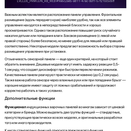
Важным аспектом является расположение панели управления. Фронтальное
размещение (вдоль переднего края) наиболее удобно, так как все элементы
управления находятся в непосредственной близости и хорошо
просматриваются. Однако такое расположение повышает риск случайного
нажатия детьми или попадания влаги. Боковое размещение (с левой или
правой стороны) более безопасно, но менее удобно для левшей или правшей
соответственно. Некоторые модели предлагают возможность выбора стороны
размещения управления при установке.
Отзывчивость сенсорной панели — еще один критерий, на который стоит
обратить внимание. Дешевые модели могут иметь задержку реакции 0,5-
1 секунду, что создает дискомфорт при быстром переключении режимов.
Качественные панели реагируют практически мгновенно (до 0,2 секунды).
Также важна работа сенсора через влажные руки или при попадании брызг —
хорошие модели имеют защиту от ложных срабатываний и продолжают
корректно работать в таких условиях.
Дополнительные функции
Функционал
индукционных варочных панелей во многом зависит от ценовой
категории и бренда. Можно выделить две группы функций — стандартные,
присутствующие практически во всех моделях, и оригинальные разработки
того или иного производителя.
К числу стандартных функций относится прежде всего функция