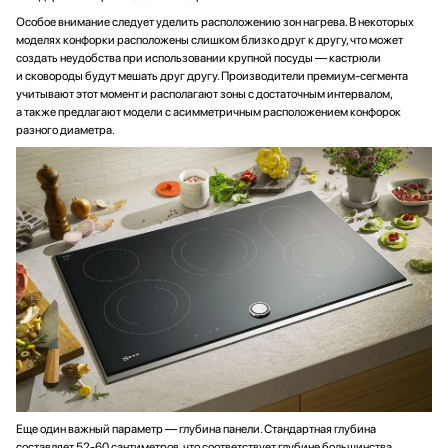
Особое внимание следует уделить расположению зон нагрева. В некоторых
моделях конфорки расположены слишком близко друг к другу, что может
создать неудобства при использовании крупной посуды — кастрюли
и сковороды будут мешать друг другу. Производители премиум-сегмента
учитывают этот момент и располагают зоны с достаточным интервалом,
а также предлагают модели с асимметричным расположением конфорок
разного диаметра.
Еще один важный параметр — глубина панели. Стандартная глубина
составляет 52-60 сантиметров, что соответствует глубине большинства