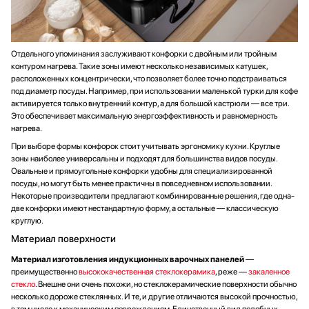
Отдельного упоминания заслуживают конфорки с двойным или тройным
контуром нагрева. Такие зоны имеют несколько независимых катушек,
расположенных концентрически, что позволяет более точно подстраиваться
под диаметр посуды. Например, при использовании маленькой турки для кофе
активируется только внутренний контур, а для большой кастрюли — все три.
Это обеспечивает максимальную энергоэффективность и равномерность
нагрева.
При выборе формы конфорок стоит учитывать эргономику кухни. Круглые
зоны наиболее универсальны и подходят для большинства видов посуды.
Овальные и прямоугольные конфорки удобны для специализированной
посуды, но могут быть менее практичны в повседневном использовании.
Некоторые производители предлагают комбинированные решения, где одна-
две конфорки имеют нестандартную форму, а остальные — классическую
круглую.
Материал поверхности
Материал изготовления индукционных варочных панелей
—
преимущественно
высококачественная стеклокерамика
, реже —
закаленное
стекло
. Внешне они очень похожи, но стеклокерамические поверхности обычно
несколько дороже стеклянных. И те, и другие отличаются высокой прочностью,
в том числе к механическим повреждениям. Единственный вид подобных