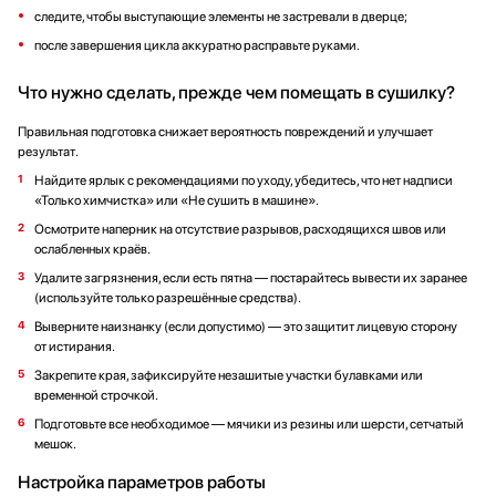
следите, чтобы выступающие элементы не застревали в дверце;
после завершения цикла аккуратно расправьте руками.
Что нужно сделать, прежде чем помещать в сушилку?
Правильная подготовка снижает вероятность повреждений и улучшает
результат.
Найдите ярлык с рекомендациями по уходу, убедитесь, что нет надписи
«Только химчистка» или «Не сушить в машине».
Осмотрите наперник на отсутствие разрывов, расходящихся швов или
ослабленных краёв.
Удалите загрязнения, если есть пятна — постарайтесь вывести их заранее
(используйте только разрешённые средства).
Выверните наизнанку (если допустимо) — это защитит лицевую сторону
от истирания.
Закрепите края, зафиксируйте незашитые участки булавками или
временной строчкой.
Подготовьте все необходимое — мячики из резины или шерсти, сетчатый
мешок.
Настройка параметров работы