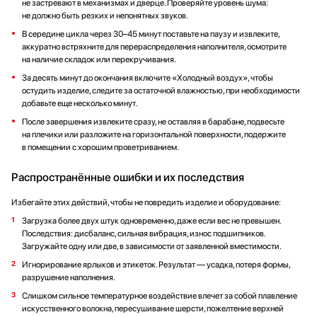
не застревают в механизмах и дверце. Проверяйте уровень шума:
не должно быть резких и непонятных звуков.
В середине цикла через 30–45 минут поставьте на паузу и извлеките,
аккуратно встряхните для перераспределения наполнителя, осмотрите
на наличие складок или перекручивания.
За десять минут до окончания включите «Холодный воздух», чтобы
остудить изделие, следите за остаточной влажностью, при необходимости
добавьте еще несколько минут.
После завершения извлеките сразу, не оставляя в барабане, подвесьте
на плечики или разложите на горизонтальной поверхности, подержите
в помещении с хорошим проветриванием.
Распространённые ошибки и их последствия
Избегайте этих действий, чтобы не повредить изделие и оборудование:
Загрузка более двух штук одновременно, даже если вес не превышен.
Последствия: дисбаланс, сильная вибрация, износ подшипников.
Загружайте одну или две, в зависимости от заявленной вместимости.
Игнорирование ярлыков и этикеток. Результат — усадка, потеря формы,
разрушение наполнения.
Слишком сильное температурное воздействие влечет за собой плавление
искусственного волокна, пересушивание шерсти, пожелтение верхней