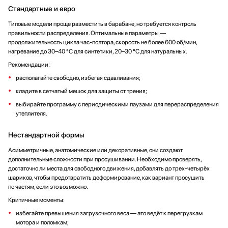
Стандартные и евро
Типовые модели проще разместить в барабане, но требуется контроль
правильности распределения. Оптимальные параметры —
продолжительность цикла час-полтора, скорость не более 600 об/мин,
нагревание до 30–40 °C для синтетики, 20–30 °C для натуральных.
Рекомендации:
располагайте свободно, избегая сдавливания;
кладите в сетчатый мешок для защиты от трения;
выбирайте программу с периодическими паузами для перераспределения
утеплителя.
Нестандартной формы
Асимметричные, анатомические или декоративные, они создают
дополнительные сложности при просушивании. Необходимо проверять,
достаточно ли места для свободного движения, добавлять до трех-четырёх
шариков, чтобы предотвратить деформирование, как вариант просушить
по частям, если это возможно.
Критичные моменты:
избегайте превышения загрузочного веса — это ведёт к перегрузкам
мотора и поломкам;