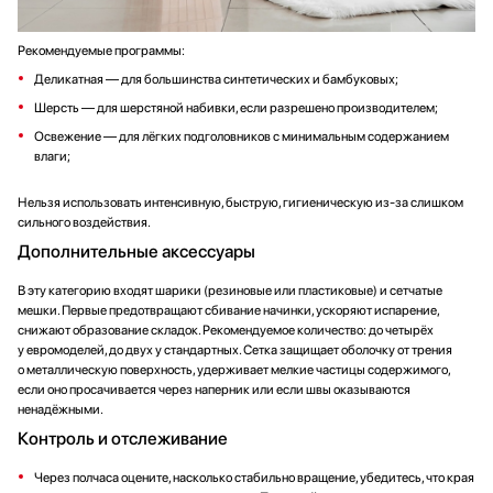
Рекомендуемые программы:
Деликатная — для большинства синтетических и бамбуковых;
Шерсть — для шерстяной набивки, если разрешено производителем;
Освежение — для лёгких подголовников с минимальным содержанием
влаги;
Нельзя использовать интенсивную, быструю, гигиеническую из-за слишком
сильного воздействия.
Дополнительные аксессуары
В эту категорию входят шарики (резиновые или пластиковые) и сетчатые
мешки. Первые предотвращают сбивание начинки, ускоряют испарение,
снижают образование складок. Рекомендуемое количество: до четырёх
у евромоделей, до двух у стандартных. Сетка защищает оболочку от трения
о металлическую поверхность, удерживает мелкие частицы содержимого,
если оно просачивается через наперник или если швы оказываются
ненадёжными.
Контроль и отслеживание
Через полчаса оцените, насколько стабильно вращение, убедитесь, что края