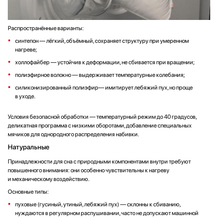
Распространённые варианты:
синтепон — лёгкий, объёмный, сохраняет структуру при умеренном
нагреве;
холлофайбер — устойчив к деформации, не сбивается при вращении;
полиэфирное волокно — выдерживает температурные колебания;
силиконизированный полиэфир— имитирует лебяжий пух, но проще
в уходе.
Условия безопасной обработки — температурный режим до 40 градусов,
деликатная программа с низкими оборотами, добавление специальных
мячиков для однородного распределения набивки.
Натуральные
Принадлежности для сна с природными компонентами внутри требуют
повышенного внимания: они особенно чувствительны к нагреву
и механическому воздействию.
Основные типы:
пуховые (гусиный, утиный, лебяжий пух) — склонны к сбиванию,
нуждаются в регулярном распушивании, часто не допускают машинной