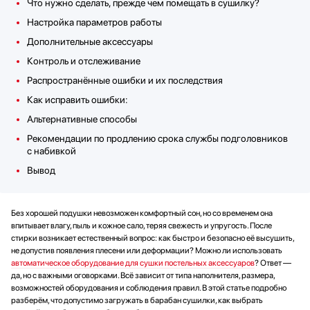
Что нужно сделать, прежде чем помещать в сушилку?
Настройка параметров работы
Дополнительные аксессуары
Контроль и отслеживание
Распространённые ошибки и их последствия
Как исправить ошибки:
Альтернативные способы
Рекомендации по продлению срока службы подголовников
с набивкой
Вывод
Без хорошей подушки невозможен комфортный сон, но со временем она
впитывает влагу, пыль и кожное сало, теряя свежесть и упругость. После
стирки возникает естественный вопрос: как быстро и безопасно её высушить,
не допустив появления плесени или деформации? Можно ли использовать
автоматическое оборудование для сушки постельных аксессуаров
? Ответ —
да, но с важными оговорками. Всё зависит от типа наполнителя, размера,
возможностей оборудования и соблюдения правил. В этой статье подробно
разберём, что допустимо загружать в барабан сушилки, как выбрать