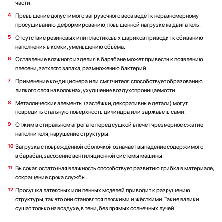
части.
Превышение допустимого загрузочного веса ведёт к неравномерному
просушиванию, деформированию, повышенной нагрузке на двигатель.
Отсутствие резиновых или пластиковых шариков приводит к сбиванию
наполнения в комки, уменьшению объёма.
Оставление влажного изделия в барабане может привести к появлению
плесени, затхлого запаха, размножению бактерий.
Применение кондиционера или смягчителя способствует образованию
липкого слоя на волокнах, ухудшение воздухопроницаемости.
Металлические элементы (застёжки, декоративные детали) могут
повредить стальную поверхность цилиндра или заржаветь сами.
Отжим в стиральном агрегате перед сушкой влечёт чрезмерное сжатие
наполнителя, нарушение структуры.
Загрузка с повреждённой оболочкой означает выпадение содержимого
в барабан, засорение вентиляционной системы машины.
Высокая остаточная влажность способствует развитию грибка в материале,
сокращение срока службы.
Просушка латексных или пенных моделей приводит к разрушению
структуры, так что они становятся плоскими и жёсткими. Такие валики
сушат только на воздухе, в тени, без прямых солнечных лучей.