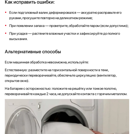
Как исправить ошибки:
Если подголовный валик деформировался — аккуратно расправьте его
руками, просушите повторно на деликатном режиме;
При появлении запаха — проветрите, обработайте паром (если допустимо);
При усадке — растяните влажные участки и зафиксируйте до полного
высыхания.
Альтернативные способы
Если машинная обработка невозможна, используйте:
Естественную: разместите на горизонтальной поверхности в тени,
периодически переворачивайте, обеспечьте циркуляцию (вентилятор,
открытое окно).
На батарее с осторожностью: положите на решётку или тонкое полотно,
переворачивайте каждые 2 часа, не допускайте контакта с горячим металлом.