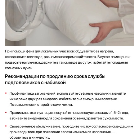
При помощи фена для локальных участков: обдувайте без нагрева,
не подносите вплотную, равномерно перемещайте поток. В сухом помещении:
подвесьте на плечики, держите в таком виде до суток, избегайте попадания
солнечных лучей.
Рекомендации по продлению срока службы
подголовников с набивкой
Профилактика загрязнений: используйте съёмные наволочки, меняйте
их не реже двух раз в неделю, избегайте сна с мокрыми волосами.
По возможности стирайте сами чехлы.
Правильная эксплуатация: покупайте новые подушки каждые 1,5–2 года,
взбивайте ежедневно для сохранения объёма, храните в сухом месте.
Своевременное обслуживание: проводите чистку согласно рекомендациям
производителя, при появлении запаха или комков наполнения —
обратитесь в химчистку.