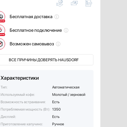
Бесплатная доставка
Бесплатное подключение
Возможен самовывоз
ВСЕ ПРИЧИНЫ ДОВЕРЯТЬ HAUSDORF
Характеристики
Тип:
Автоматическая
Используемый кофе:
Молотый / зерновой
Возможность встраивания:
Есть
Потребляемая мощность (Вт):
1350
Дисплей:
Есть
Приготовление капучино:
Ручное