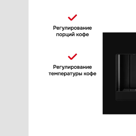
Варочные панели
Fulgor Milano
Варочные центры
Gaggenau
Вафельницы
Gorenje
Вентиляторы
Graude
Весы
Hyundai
Винные шкафы
Ilve
Витрины
Jacky`s
Водонагреватели
Kaffit com
Вспениватели молока
Kaiser
Вытяжки
KitchenAid
Гладильные системы
Korting
Дровяные печи
KRONA
Духовые шкафы
Kuppersberg
Измельчители пищевых отходов
Kuppersbusch
Ионизаторы воды
La Pavoni
Комби-панели, фритюрницы и грили
Lofra
Конвекционные печи
Maunfeld
Кондиционеры
Miele