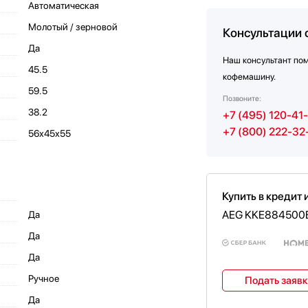
Автоматическая
Молотый / зерновой
Консультации 
Да
Наш консультант по
45.5
кофемашину.
59.5
Позвоните:
38.2
+7 (495) 120-41
+7 (800) 222-32
56х45х55
Купить в кредит 
AEG KKE884500
Да
Да
Да
Ручное
Подать заяв
Да