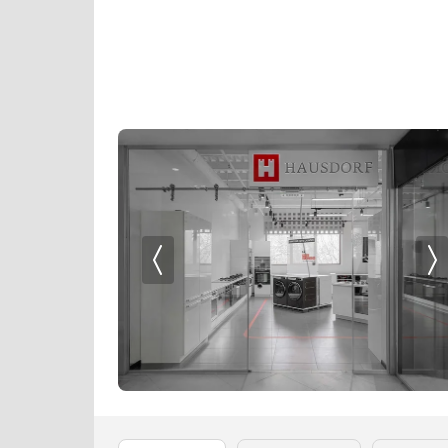
Кофемолки
Neff
Кухонные комбайны
Nivona
Массажеры и спорт. инвентарь
Restart
Микроволновые печи
Siemens
Миксеры
Smeg
Мойки
Teka
Мультиварки
V-ZUG
Мясорубки
VARD
Наушники
Wolf
Обогреватели
Zigmund Shtain
Очистители воздуха
Пароварки
Паровые шкафы для одежды
Парогенераторы
Подогреватели
Посуда
Посудомоечные машины
Проф. аксессуары