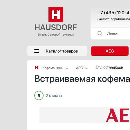
+7 (495) 120-4
Заказать обратный зв
Поиск
Каталог товаров
AEG
Кофемашины
AEG
AEG KKE884500B
Встраиваемая кофем
Аксессуары
Asko
Аксессуары и принадлежности
Barazza
Акустические системы
Bertazzoni
2 отзыва
5
Аромастанции
BORK
Барбекю
Bosch
Беспроводные акустические системы
De Dietrich
Блендеры
DeLonghi
Вакуумные упаковщики
Electrolux