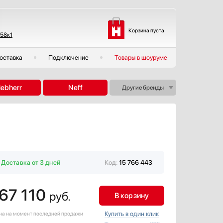
Корзина пуста
 58к1
оставка
Подключение
Товары в шоуруме
iebherr
Neff
Другие бренды
Доставка от 3 дней
Код:
15 766 443
67 110
руб.
В корзину
Купить в один клик
ена на момент последней продажи