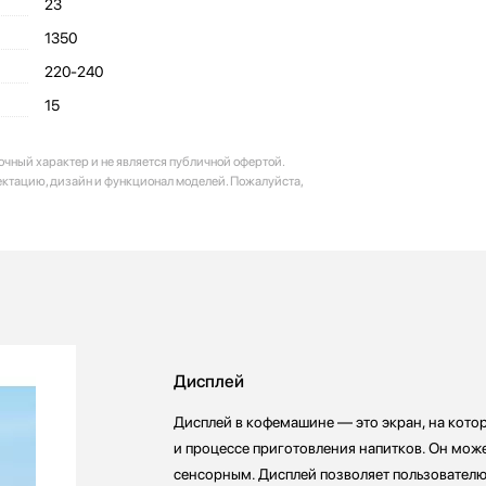
23
1350
220-240
15
очный характер и не является публичной офертой.
ектацию, дизайн и функционал моделей. Пожалуйста,
Дисплей
Дисплей в кофемашине — это экран, на кот
и процессе приготовления напитков. Он мож
сенсорным. Дисплей позволяет пользователю 