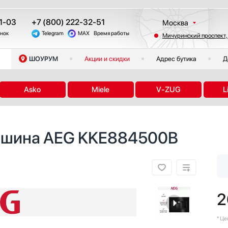
1-03
+7 (800) 222-32-51
Москва
онок
Telegram
MAX
Время работы
Мичуринский проспект,
Санкт-Петербург
Казань
ШОУРУМ
Акции и скидки
Адрес бутика
Д
Краснодар
Екатеринбург
Asko
Miele
V-ZUG
L
Тюмень
Новосибирск
Челябинск
ашина AEG KKE884500B
Другие регионы
2
* Ц