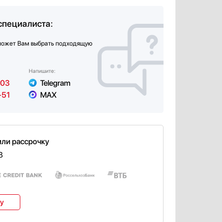
специалиста:
может Вам выбрать подходящую
Напишите:
-03
Telegram
-51
MAX
или рассрочку
B
ку