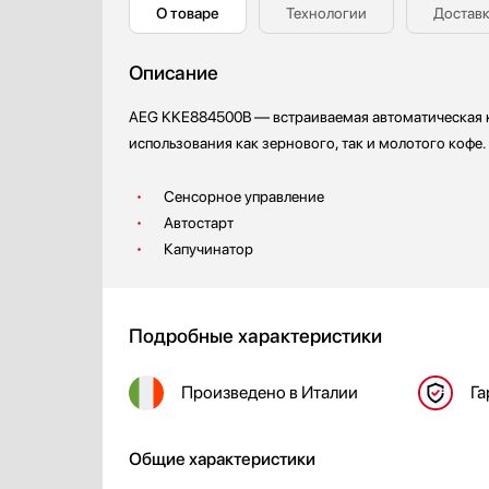
О товаре
Технологии
Доставк
Профессиональные ледогенераторы
Профессиональные посудомоечные машины
Описание
Пылесосы
Системы кипячения воды AquaHot
AEG KKE884500B — встраиваемая автоматическая 
Смесители
использования как зернового, так и молотого кофе.
Соковыжималки
Стаканомоечные машины
Сенсорное управление
Стиральные машины
Автостарт
Сушильные машины
Капучинатор
Телевизоры
Тостеры
Увлажнители воздуха
Подробные характеристики
Утюги
Фены
Произведено
в Италии
Га
Холодильники
Холодильное оборудование
Общие характеристики
Хьюмидоры
Чайники