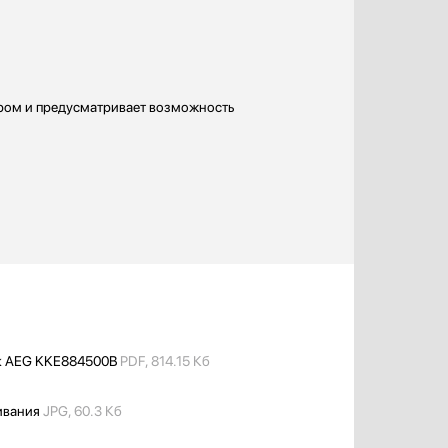
ром и предусматривает возможность
к AEG KKE884500B
PDF, 814.15 Кб
ивания
JPG, 60.3 Кб