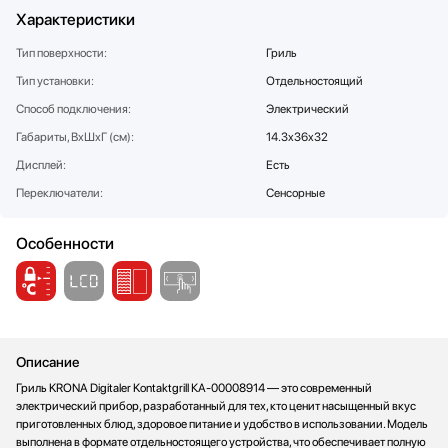
Характеристики
Стаканомоечные машины
Стиральные машины
Тип поверхности:
Гриль
Сушильные машины
Тип установки:
Отдельностоящий
Телевизоры
Способ подключения:
Электрический
Тостеры
Габариты, ВхШхГ (см):
14.3x36x32
Увлажнители воздуха
Дисплей:
Есть
Утюги
Переключатели:
Сенсорные
Фены
Холодильники
Особенности
Холодильное оборудование
Хьюмидоры
Чайники
Описание
Гриль KRONA Digitaler Kontaktgrill КА-00008914 — это современный
электрический прибор, разработанный для тех, кто ценит насыщенный вкус
приготовленных блюд, здоровое питание и удобство в использовании. Модель
выполнена в формате отдельностоящего устройства, что обеспечивает полную