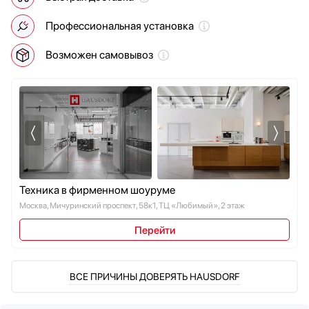
Мультиварки
Профессиональная установка
Мясорубки
Наушники
Возможен самовывоз
Обогреватели
Очистители воздуха
Пароварки
Паровые шкафы для одежды
Парогенераторы
Подогреватели
Посуда
Посудомоечные машины
Техника в фирменном шоуруме
Проф. аксессуары
Москва, Мичуринский проспект, 58к1, ТЦ «Любимый», 2 этаж
Профессиональные ледогенераторы
Перейти
Профессиональные посудомоечные машины
Пылесосы
Системы кипячения воды AquaHot
ВСЕ ПРИЧИНЫ ДОВЕРЯТЬ HAUSDORF
Смесители
Соковыжималки