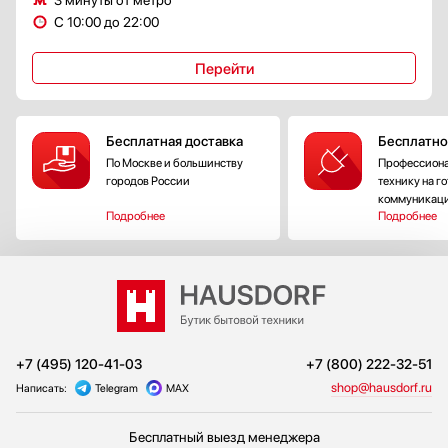
С 10:00 до 22:00
Перейти
Бесплатная доставка
Бесплатно
По Москве и большинству
Профессиона
городов России
технику на г
коммуникац
Подробнее
Подробнее
+7 (495) 120-41-03
+7 (800) 222-32-51
shop@hausdorf.ru
Написать:
Telegram
MAX
Бесплатный выезд менеджера