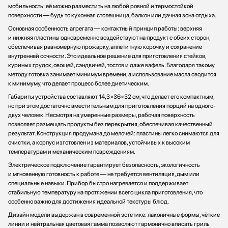
мобильность: её можно разместить на любой ровной и термостойкой
поверхности — будь то кухонная столешница, балкон или дачная зона отдыха.
Основная особенность агрегата — контактный принцип работы: верхняя
и нижняя пластины одновременно воздействуют на продукт с обеих сторон,
обеспечивая равномерную прожарку, аппетитную корочку и сохранение
внутренней сочности. Это идеальное решение для приготовления стейков,
куриных грудок, овощей, сэндвичей, тостов и даже вафель. Благодаря такому
методу готовка занимает минимум времени, а использование масла сводится
к минимуму, что делает процесс более диетическим.
Габариты устройства составляют 14,3×36×32 см, что делает его компактным,
но при этом достаточно вместительным для приготовления порций на одного-
двух человек. Несмотря на умеренные размеры, рабочая поверхность
позволяет размещать продукты без перекрытия, обеспечивая качественный
результат. Конструкция продумана до мелочей: пластины легко снимаются для
очистки, а корпус изготовлен из материалов, устойчивых к высоким
температурам и механическим повреждениям.
Электрическое подключение гарантирует безопасность, экологичность
и мгновенную готовность к работе — не требуется вентиляция, дым или
специальные навыки. Прибор быстро нагревается и поддерживает
стабильную температуру на протяжении всего цикла приготовления, что
особенно важно для достижения идеальной текстуры блюд.
Дизайн модели выдержан в современной эстетике: лаконичные формы, чёткие
линии и нейтральная цветовая гамма позволяют гармонично вписать гриль