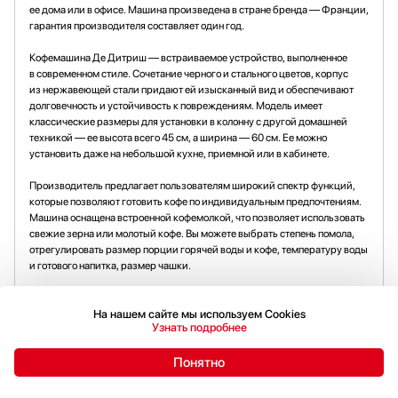
ее дома или в офисе. Машина произведена в стране бренда — Франции,
гарантия производителя составляет один год.
Кофемашина Де Дитриш — встраиваемое устройство, выполненное
в современном стиле. Сочетание черного и стального цветов, корпус
из нержавеющей стали придают ей изысканный вид и обеспечивают
долговечность и устойчивость к повреждениям. Модель имеет
классические размеры для установки в колонну с другой домашней
техникой — ее высота всего 45 см, а ширина — 60 см. Ее можно
установить даже на небольшой кухне, приемной или в кабинете.
Производитель предлагает пользователям широкий спектр функций,
которые позволяют готовить кофе по индивидуальным предпочтениям.
Машина оснащена встроенной кофемолкой, что позволяет использовать
свежие зерна или молотый кофе. Вы можете выбрать степень помола,
отрегулировать размер порции горячей воды и кофе, температуру воды
и готового напитка, размер чашки.
Прибор поддерживает приготовление различных напитков, в том числе
молочных, включая эспрессо, капучино и латте. Капучино готовится
На нашем сайте мы используем Cookies
Узнать подробнее
автоматически, для этого достаточно нажать на кнопку. Интуитивно
понятная сенсорная панель управления позволяет легко выбирать
Понятно
нужный режим и настраивать параметры приготовления, отслеживать
количество оставшегося кофе и воды. Модель оснащена функцией
автоматической очистки и декальцинации, что упрощает уход