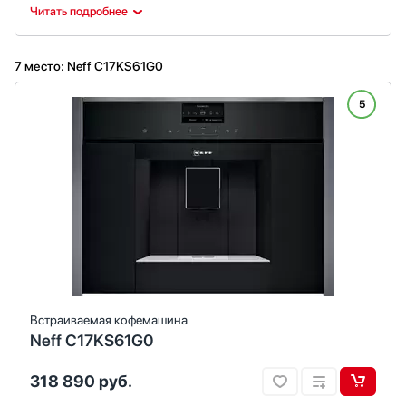
Читать подробнее
7 место: Neff C17KS61G0
5
Встраиваемая кофемашина
Neff C17KS61G0
318 890
руб.