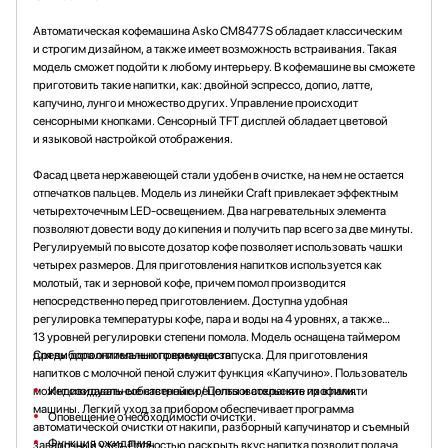
Автоматическая кофемашина Asko CM8477S обладает классическим
и строгим дизайном, а также имеет возможность встраивания. Такая
модель сможет подойти к любому интерьеру. В кофемашине вы сможете
приготовить такие напитки, как: двойной эспрессо, допио, латте,
капучино, лунго и множество других. Управление происходит
сенсорными кнопками. Сенсорный TFT дисплей обладает цветовой
и языковой настройкой отображения.
Фасад цвета нержавеющей стали удобен в очистке, на нем не остается
отпечатков пальцев. Модель из линейки Craft привлекает эффектным
четырехточечным LED-освещением. Два нагревательных элемента
позволяют довести воду до кипения и получить пар всего за две минуты.
Регулируемый по высоте дозатор кофе позволяет использовать чашки
четырех размеров. Для приготовления напитков используется как
молотый, так и зерновой кофе, причем помол производится
непосредственно перед приготовлением. Доступна удобная
регулировка температуры кофе, пара и воды на 4 уровнях, а также
13 уровней регулировки степени помола. Модель оснащена таймером
для выбора оптимального времени запуска. Для приготовления
Среди дополнительных преимуществ:
напитков с молочной пеной служит функция «Капучино». Пользователь
может создавать собственные рецепты и сохранять их в памяти
Индивидуальные настройки / Пользовательские профили.
машины. Легкий уход за прибором обеспечивает программа
Оповещение о необходимости очистки.
автоматической очистки от накипи, разборный капучинатор и съемный
Функция ожидания.
заварочный узел. Полностью раскрыть вкус напитка позволит подача