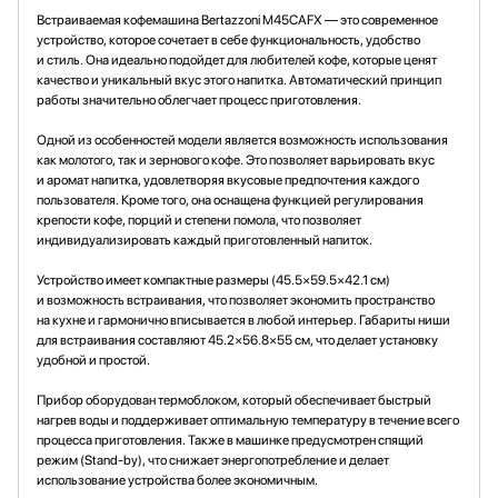
Встраиваемая кофемашина Bertazzoni M45CAFX — это современное
устройство, которое сочетает в себе функциональность, удобство
и стиль. Она идеально подойдет для любителей кофе, которые ценят
качество и уникальный вкус этого напитка. Автоматический принцип
работы значительно облегчает процесс приготовления.
Одной из особенностей модели является возможность использования
как молотого, так и зернового кофе. Это позволяет варьировать вкус
и аромат напитка, удовлетворяя вкусовые предпочтения каждого
пользователя. Кроме того, она оснащена функцией регулирования
крепости кофе, порций и степени помола, что позволяет
индивидуализировать каждый приготовленный напиток.
Устройство имеет компактные размеры (45.5×59.5×42.1 см)
и возможность встраивания, что позволяет экономить пространство
на кухне и гармонично вписывается в любой интерьер. Габариты ниши
для встраивания составляют 45.2×56.8×55 см, что делает установку
удобной и простой.
Прибор оборудован термоблоком, который обеспечивает быстрый
нагрев воды и поддерживает оптимальную температуру в течение всего
процесса приготовления. Также в машинке предусмотрен спящий
режим (Stand-by), что снижает энергопотребление и делает
использование устройства более экономичным.