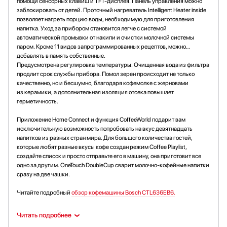
помощи сенсорных клавиш и TFT-дисплея. Панель управления можно
заблокировать от детей. Проточный нагреватель Intelligent Heater inside
позволяет нагреть порцию воды, необходимую для приготовления
напитка. Уход за прибором становится легче с системой
автоматической промывки от накипи и очистки молочной системы
паром. Кроме 11 видов запрограммированных рецептов, можно
добавлять в память собственные.
Предусмотрена регулировка температуры. Очищенная вода из фильтра
продлит срок службы прибора. Помол зерен происходит не только
качественно, но и бесшумно, благодаря кофемолке с жерновами
из керамики, а дополнительная изоляция отсека повышает
герметичность.
Приложение Home Connect и функция CoffeeWorld подарит вам
исключительную возможность попробовать на вкус девятнадцать
напитков из разных стран мира. Для большого количества гостей,
которые любят разные вкусы кофе создан режим Coffee Playlist,
создайте список и просто отправьте его в машину, она приготовит все
одно за другим. OneTouch DoubleCup сварит молочно-кофейные напитки
сразу на две чашки.
Читайте подробный
обзор кофемашины Bosch CTL636EB6.
Читать подробнее