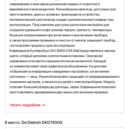
современная и многофункциональная модель от известного
европейского производителя. Разнообразие напитков, доступных для
приготовления, одно из основных преимуществ устройства.
Автоматический капучинатор создает дополнительный комфорт при
эксплуатации. Пользователю доступны различные настройки для
создания идеального кофе: размер порции, крепость, температура.
Функция ополаскивания при включении и выключении прибора,
а также программы промывки и очистки от накипи защищают прибор,
что позволяет продлить срок эксплуатации.
Кофемашина Купперсбуш CKV 6550.0 S4 Gold представлена в черном
цвете, который дополнен золотистыми вставками. Сенсорное
управление отличается хорошим откликом на нажатия. Каждый
из элементов имеет свое графическое обозначение. На дисплее
отображается информация о введенных настройках, а в активном
состоянии — часы. Режим блокировки защищает от непреднамеренного
изменения настроек, а также игры детей с электроприбором. Модель
отличает большой резервуар для воды, зерен. Кофемашина позволяет
приготавливать одновременно две чашки для экономии времени.
Читать подробнее
9 место: De Dietrich DKD7400X