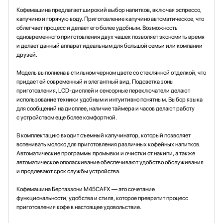
Кофемашина предлагает широкий выбор напитков, включая эспрессо,
капучино и горячую воду. Приготовление капучино автоматическое, что
облегчает процесс и делает его более удобным. Возможность
одновременного приготовления двух чашек позволяет экономить время
и делает данный аппарат идеальным для большой семьи или компании
друзей.
Модель выполнена в стильном черном цвете со стеклянной отделкой, что
придает ей современный и элегантный вид. Подсветка зоны
приготовления, LCD-дисплей и сенсорные переключатели делают
использование техники удобным и интуитивно понятным. Выбор языка
для сообщений на дисплее, наличие таймера и часов делают работу
с устройством еще более комфортной.
В комплектацию входит съемный капучинатор, который позволяет
вспенивать молоко для приготовления различных кофейных напитков.
Автоматические программы промывки и очистки от накипи, а также
автоматическое ополаскивание обеспечивают удобство обслуживания
и продлевают срок службы устройства.
Кофемашина Бертаззони M45CAFX — это сочетание
функциональности, удобства и стиля, которое превратит процесс
приготовления кофе в настоящее удовольствие.