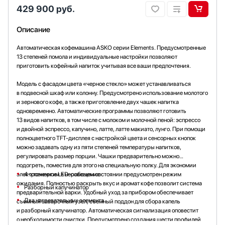
429 900
руб.
Описание
Автоматическая кофемашина ASKO серии Elements. Предусмотренные
13 степеней помола и индивидуальные настройки позволяют
приготовить кофейный напиток учитывая все ваши предпочтения.
Модель с фасадом цвета «черное стекло» может устанавливаться
в подвесной шкаф или колонну. Предусмотрено использование молотого
и зернового кофе, а также приготовление двух чашек напитка
одновременно. Автоматические программы позволяют готовить
13 видов напитков, в том числе с молоком и молочной пеной: эспрессо
и двойной эспрессо, капучино, латте, латте макиато, лунго. При помощи
полноцветного TFT-дисплея с настройкой цвета и сенсорных кнопок
можно задавать одну из пяти степеней температуры напитков,
регулировать размер порции. Чашки предварительно можно
подогреть, поместив для этого на специальную полку. Для экономии
электроэнергии в нерабочем состоянии предусмотрен режим
4-хточечное LED-освещение
ожидания. Полностью раскрыть вкус и аромат кофе позволит система
Разборный капучинатор
предварительной варки. Удобный уход за прибором обеспечивает
Два нагревательных элемента
съемный заварочный узел, съемный поддон для сбора капель
и разборный капучинатор. Автоматическая сигнализация оповестит
о необходимости очистки. Предусмотрено создания шести профилей