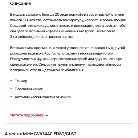
Описание
В модель заложено больше 20 рецептов кофе из зерен разной степени
помола. Вы можете настраивать температуру, крепость и объем порции.
Создавайте индивидуальные профили для каждого члена семьи, чтобы
они делали любимый кофе без изменения настроек. В комплекте
3 контейнера для зерен разных сортов.
Встраиваемая кофемашина может устанавливаться в колонну с другой
домашней техникой. Корпус изготовлен из нержавеющей стали.
Предусмотрены функции приготовления одной или двух чашек кофе
одним касанием. Сенсорная панель управления оснащена таймером
с отсрочкой старта и датчиком приближения.
Таймер
Подсветка чашек
Автоматическая очистка от накипи
Читать подробнее
4 место: Miele CVA7440 EDST/CLST