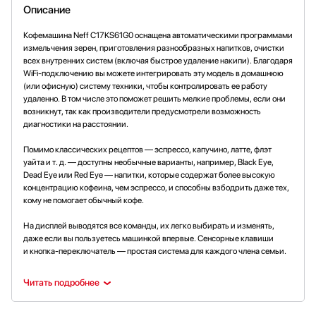
Описание
Кофемашина Neff C17KS61G0 оснащена автоматическими программами
измельчения зерен, приготовления разнообразных напитков, очистки
всех внутренних систем (включая быстрое удаление накипи). Благодаря
WiFi-подключению вы можете интегрировать эту модель в домашнюю
(или офисную) систему техники, чтобы контролировать ее работу
удаленно. В том числе это поможет решить мелкие проблемы, если они
возникнут, так как производители предусмотрели возможность
диагностики на расстоянии.
Помимо классических рецептов — эспрессо, капучино, латте, флэт
уайта и т. д. — доступны необычные варианты, например, Black Eye,
Dead Eye или Red Eye — напитки, которые содержат более высокую
концентрацию кофеина, чем эспрессо, и способны взбодрить даже тех,
кому не помогает обычный кофе.
На дисплей выводятся все команды, их легко выбирать и изменять,
даже если вы пользуетесь машинкой впервые. Сенсорные клавиши
и кнопка-переключатель — простая система для каждого члена семьи.
Читать подробнее