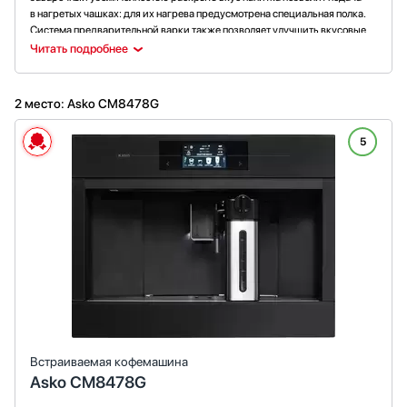
в нагретых чашках: для их нагрева предусмотрена специальная полка.
Система предварительной варки также позволяет улучшить вкусовые
качества напитка.
Читать подробнее
2 место: Asko CM8478G
5
Встраиваемая кофемашина
Asko CM8478G