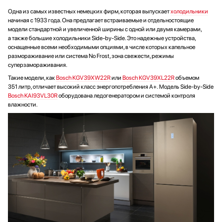
Одна из самых известных немецких фирм, которая выпускает
холодильники
начиная с 1933 года. Она предлагает встраиваемые и отдельностоящие
модели стандартной и увеличенной ширины с одной или двумя камерами,
а также большие холодильники Side-by-Side. Это надежные устройства,
оснащенные всеми необходимыми опциями, в числе которых капельное
размораживание или система No Frost, зона свежести, режимы
суперзамораживания.
Такие модели, как
Bosch KGV39XW22R
или
Bosch KGV39XL22R
объемом
351 литр, отличает высокий класс энергопотребления А+. Модель Side-by-Side
Bosch KAI93VL30R
оборудована ледогенератором и системой контроля
влажности.