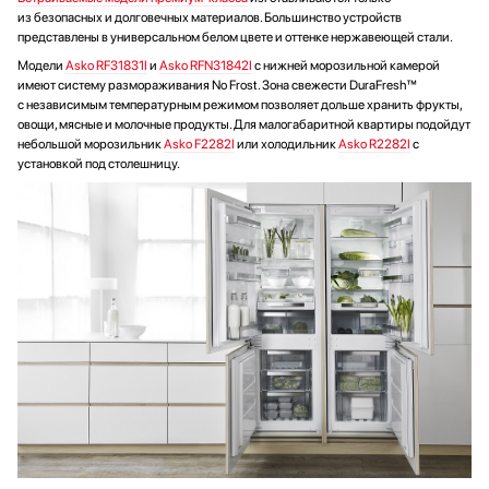
из безопасных и долговечных материалов. Большинство устройств
представлены в универсальном белом цвете и оттенке нержавеющей стали.
Модели
Asko RF31831I
и
Asko RFN31842I
с нижней морозильной камерой
имеют систему размораживания No Frost. Зона свежести DuraFresh™
с независимым температурным режимом позволяет дольше хранить фрукты,
овощи, мясные и молочные продукты. Для малогабаритной квартиры подойдут
небольшой морозильник
Asko F2282I
или холодильник
Asko R2282I
с
установкой под столешницу.