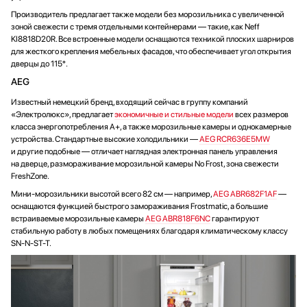
Производитель предлагает также модели без морозильника с увеличенной
зоной свежести с тремя отдельными контейнерами — такие, как Neff
KI8818D20R. Все встроенные модели оснащаются техникой плоских шарниров
для жесткого крепления мебельных фасадов, что обеспечивает угол открытия
дверцы до 115°.
AEG
Известный немецкий бренд, входящий сейчас в группу компаний
«Электролюкс», предлагает
экономичные и стильные модели
всех размеров
класса энергопотребления A+, а также морозильные камеры и однокамерные
устройства. Стандартные высокие холодильники —
AEG RCR636E5MW
и другие подобные — отличает наглядная электронная панель управления
на дверце, размораживание морозильной камеры No Frost, зона свежести
FreshZone.
Мини-морозильники высотой всего 82 см — например,
AEG ABR682F1AF
—
оснащаются функцией быстрого замораживания Frostmatic, а большие
встраиваемые морозильные камеры
AEG ABR818F6NC
гарантируют
стабильную работу в любых помещениях благодаря климатическому классу
SN-N-ST-T.