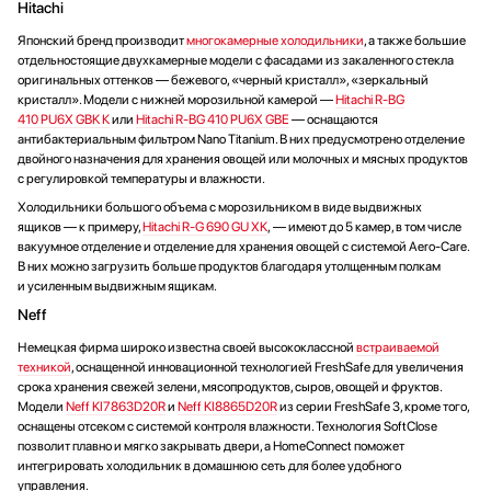
Hitachi
Японский бренд производит
многокамерные холодильники
, а также большие
отдельностоящие двухкамерные модели с фасадами из закаленного стекла
оригинальных оттенков — бежевого, «черный кристалл», «зеркальный
кристалл». Модели с нижней морозильной камерой —
Hitachi R-BG
410 PU6X GBK К
или
Hitachi R-BG 410 PU6X GBE
— оснащаются
антибактериальным фильтром Nano Titanium. В них предусмотрено отделение
двойного назначения для хранения овощей или молочных и мясных продуктов
с регулировкой температуры и влажности.
Холодильники большого объема с морозильником в виде выдвижных
ящиков — к примеру,
Hitachi R-G 690 GU XK
, — имеют до 5 камер, в том числе
вакуумное отделение и отделение для хранения овощей с системой Aero-Care.
В них можно загрузить больше продуктов благодаря утолщенным полкам
и усиленным выдвижным ящикам.
Neff
Немецкая фирма широко известна своей высококлассной
встраиваемой
техникой
, оснащенной инновационной технологией FreshSafe для увеличения
срока хранения свежей зелени, мясопродуктов, сыров, овощей и фруктов.
Модели
Neff KI7863D20R
и
Neff KI8865D20R
из серии FreshSafe 3, кроме того,
оснащены отсеком с системой контроля влажности. Технология SoftСlose
позволит плавно и мягко закрывать двери, а HomeConnect поможет
интегрировать холодильник в домашнюю сеть для более удобного
управления.