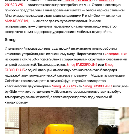
29162D WS
— отличает класс энергопотребления А++. Отдельностоящие
приборы представлены в универсальных цветах — белом, черном, стальном.
Многокамерные модели с распашными дверями French-Door — такие, как
Miele KF2981Vi
, — имеют по два контура охлаждения. В числе
их преимуществ — отделения переменного назначения, ледогенератор
с подключением к водопроводу, управление с мобильных устройств.
Smeg
Итальянский производитель, уделяющий внимание не только рабочим
качествам устройств, но и их внешнему виду. Широко известны
холодильники
из серии в стиле 50-х годов 20 века с характерными округлыми очертаниями
и яркой расцветкой. Такие модели, как
Smeg FAB28RDUN5
или
Smeg
FAB10LDUJ5
с одной дверцей, имеют двухлетнюю гарантию благодаря
надежной электромеханической системе управления. Модели из коллекции
Coloniale в кремовом цвете с латунной фурнитурой в стиле ретро —
классический двухкамерный
Smeg FA860PS
или
Smeg SBS8004PO
типа Side-
by-Side, — имеют отделение Multizone, в котором можно выставить любую
температуру, замок от детей, а также ледогенератор, подключаемый
к водопроводу.