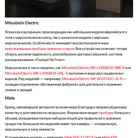
Mitsubishi Electric
Японская корпорация, производящая как небольшие модели европейского
типа с морозильником снизу, так и азиатские модели с верхним
морозильником. Особое место занимают высокотехнологичные
многокамерные приборы премиум-класса
. Все устройства отличает точная
сборка, высокая надежность, разнообразие цветовых решений, система
размораживания «Полный No Frost».
Морозильник в таких моделях, как
Mitsubishi Electric MR-LXR68EM-GBK-R
или
Mitsubishi Electric MR-LXR68EM-GSL-R
, выполнен в виде двух выдвижных
ящиков. Ряд моделей — например,
Mitsubishi Electric MR-WXR743C-W-R
—
оснащен отделением «Витаминная фабрика» для длительного хранения
зелени и овощей.
Miele
Бренд, завоевавший авторитет во всем мире благодаря непревзойденному
качеству и долговечности продукции. Фирма производит
приборы
большого
объема, оснащенные полным набором опций для правильного хранения
продуктов. Большинство моделей имеет три камеры — холодильную,
морозильную и зону свежести.
Встраиваемые модели — например,
Miele KFN 37282 iD
или
Miele KFN