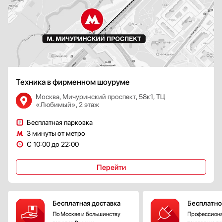
Техника в фирменном шоуруме
Москва, Мичуринский проспект, 58к1, ТЦ
«Любимый», 2 этаж
Бесплатная парковка
3 минуты от метро
С 10:00 до 22:00
Перейти
Бесплатная доставка
Бесплатно
По Москве и большинству
Профессиона