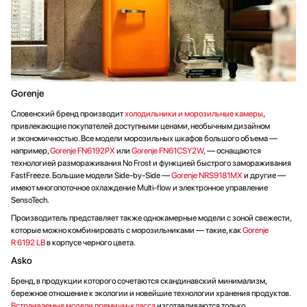
Gorenje
Словенский бренд производит
холодильники и морозильные камеры
,
привлекающие покупателей доступными ценами, необычным дизайном
и экономичностью. Все модели морозильных шкафов большого объема —
например,
Gorenje FN6192PX
или
Gorenje FN61CSY2W
, — оснащаются
технологией размораживания No Frost и функцией быстрого замораживания
FastFreeze. Большие модели Side-by-Side —
Gorenje NRS9181MX
и другие —
имеют многопоточное охлаждение Multi-flow и электронное управление
SensoTech.
Производитель представляет также однокамерные модели с зоной свежести,
которые можно комбинировать с морозильниками — такие, как
Gorenje
R 6192 LB
в корпусе черного цвета.
Asko
Бренд, в продукции которого сочетаются скандинавский минимализм,
бережное отношение к экологии и новейшие технологии хранения продуктов.
Встраиваемые модели премиум-класса
изготавливаются только